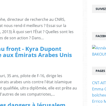
SUIVE
he, directeur de recherche au CNRS,
 nous rend-il meilleurs ? Essai sur la
, 2013) À quoi sert l’État ? Quelles sont les
FACEB
es de son action ? Dans...
u front - Kyra Dupont
e aux Émirats Arabes Unis
PAGES
, 35 ans, pilote de F-16, dirige les
rats arabes unis contre l'état islamique
CNT-AI
qualifiée, ultra diplômée, elle est prête au
Emma Go
d'autres de ses compatriotes,...
bolchev
Errico 
les dangers à Jérusalem