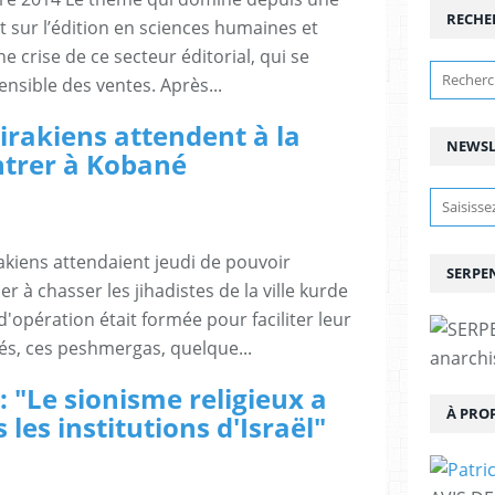
RECHE
t sur l’édition en sciences humaines et
ne crise de ce secteur éditorial, qui se
ensible des ventes. Après...
 irakiens attendent à la
NEWSL
ntrer à Kobané
akiens attendaient jeudi de pouvoir
SERPEN
r à chasser les jihadistes de la ville kurde
'opération était formée pour faciliter leur
s, ces peshmergas, quelque...
anarchis
: "Le sionisme religieux a
À PRO
les institutions d'Israël"