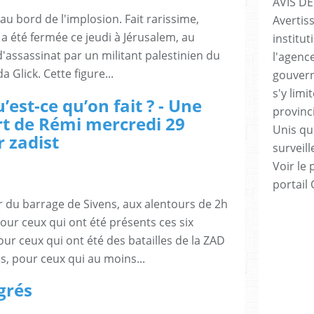
AVIS DE
t au bord de l'implosion. Fait rarissime,
Avertis
 été fermée ce jeudi à Jérusalem, au
institut
d'assassinat par un militant palestinien du
l'agenc
 Glick. Cette figure...
gouvern
s'y lim
est-ce qu’on fait ? - Une
provinc
rt de Rémi mercredi 29
Unis qui
r zadist
surveill
Voir le 
portail
er du barrage de Sivens, aux alentours de 2h
our ceux qui ont été présents ces six
our ceux qui ont été des batailles de la ZAD
 pour ceux qui au moins...
grés