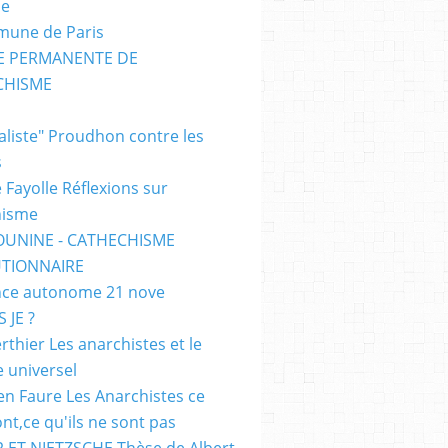
me
mune de Paris
SE PERMANENTE DE
CHISME
E
ialiste" Proudhon contre les
s
 Fayolle Réflexions sur
hisme
OUNINE - CATHECHISME
TIONNAIRE
ce autonome 21 nove
 JE ?
rthier Les anarchistes et le
e universel
en Faure Les Anarchistes ce
ont,ce qu'ils ne sont pas
 ET NIETZSCHE Thèse de Albert