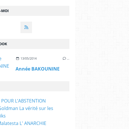
Z-MOI
OOK
13/05/2014
…
Année BAKOUNINE
T POUR L’ABSTENTION
ldman La vérité sur les
iks
Malatesta L' ANARCHIE