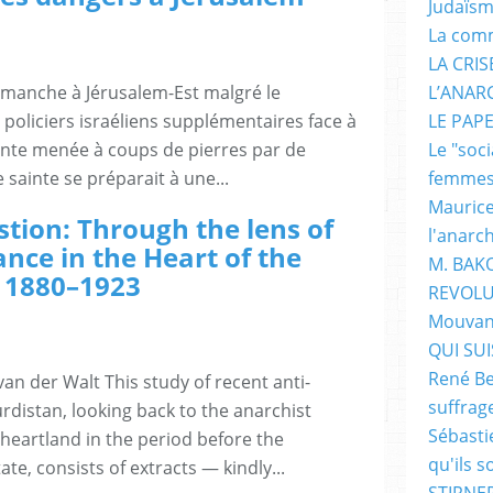
Judaïs
La com
LA CRI
dimanche à Jérusalem-Est malgré le
L’ANAR
 policiers israéliens supplémentaires face à
LE PAP
tante menée à coups de pierres par de
Le "soc
e sainte se préparait à une...
femme
Maurice
tion: Through the lens of
l'anarc
ance in the Heart of the
M. BAK
 1880–1923
REVOLU
Mouvan
QUI SUIS
René Be
an der Walt This study of recent anti-
suffrag
urdistan, looking back to the anarchist
Sébasti
heartland in the period before the
qu'ils s
ate, consists of extracts — kindly...
STIRNER