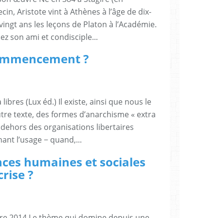
in, Aristote vint à Athènes à l’âge de dix-
vingt ans les leçons de Platon à l’Académie.
ez son ami et condisciple...
 commencement ?
ibres (Lux éd.) Il existe, ainsi que nous le
tre texte, des formes d’anarchisme « extra
dehors des organisations libertaires
nant l’usage − quand,...
ences humaines et sociales
crise ?
obre 2014 Le thème qui domine depuis une