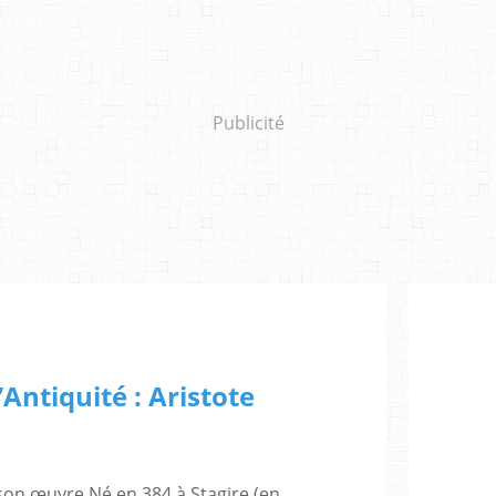
Publicité
’Antiquité : Aristote
son œuvre Né en 384 à Stagire (en