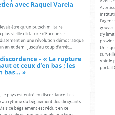
AVIS DE
etien avec Raquel Varela
Avertis
institut
l'agenc
devait être qu’un putsch militaire
gouvern
plus vieille dictature d’Europe se
s'y lim
iatement en une révolution démocratique
provinc
’un an et demi, jusqu’au coup d’arrêt...
Unis qui
surveill
 discordance – « La rupture
Voir le 
aut et ceux d’en bas ; les
portail
 bas... »
 le pays est entré en discordance. Les
e au rythme du bégaiement des dirigeants
 Mais ce bégaiement est réduit en ce
eur voix est moins audible que jamais....