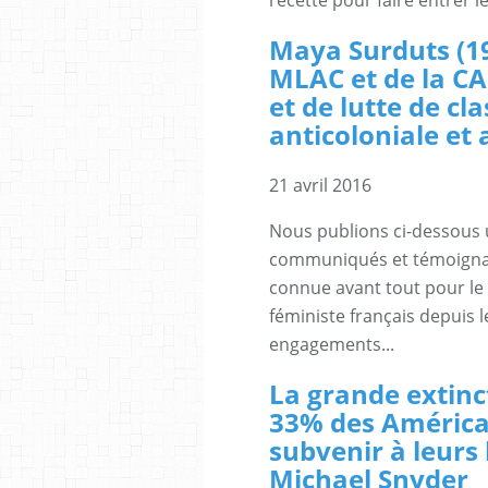
recette pour faire entrer 
Maya Surduts (19
MLAC et de la CA
et de lutte de cl
anticoloniale et 
21 avril 2016
Nous publions ci-dessous u
communiqués et témoignag
connue avant tout pour le
féministe français depuis 
engagements...
La grande extinc
33% des América
subvenir à leurs
Michael Snyder