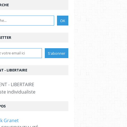
RCHE
ETTER
T - LIBERTAIRE
te individualiste
POS