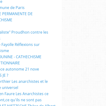
me
mune de Paris
SE PERMANENTE DE
CHISME
E
ialiste" Proudhon contre les
s
 Fayolle Réflexions sur
hisme
OUNINE - CATHECHISME
TIONNAIRE
ce autonome 21 nove
 JE ?
rthier Les anarchistes et le
e universel
en Faure Les Anarchistes ce
ont,ce qu'ils ne sont pas
 ET NIETZSCHE Thèse de Albert