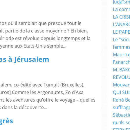
Judaïs
La com
LA CRI
ps où il semblait que presque tout le
L’ANAR
it partie de la classe moyenne ? Eh bien,
LE PAP
riode est révolue depuis longtemps et la
Le "soc
oyenne aux Etats-Unis semble...
femme
Maurice
as à Jérusalem
l'anarc
M. BAK
REVOLU
salem, co-édité avec Tumult (Bruxelles),
Mouvan
euros] Comme les Argonautes, Zo d’Axa
QUI SUIS
ans les aventures qu’offre le voyage – quelles
René Be
s dans la découverte...
suffrag
Sébasti
grès
qu'ils s
STIRNER