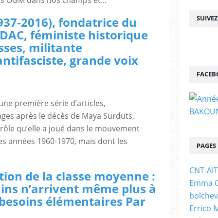
les OGM dans nos champs et...
SUIVE
37-2016), fondatrice du
DAC, féministe historique
asses, militante
antifasciste, grande voix
FACEB
ne première série d’articles,
es après le décès de Maya Surduts,
 rôle qu’elle a joué dans le mouvement
les années 1960-1970, mais dont les
PAGES
CNT-AI
tion de la classe moyenne :
Emma Go
ins n’arrivent même plus à
bolchev
 besoins élémentaires Par
Errico 