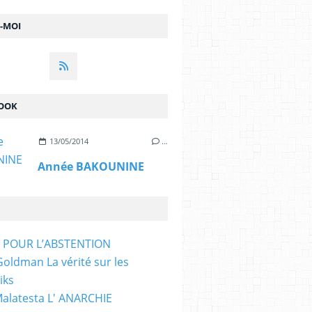
Z-MOI
OOK
13/05/2014
…
Année BAKOUNINE
T POUR L’ABSTENTION
ldman La vérité sur les
iks
Malatesta L' ANARCHIE