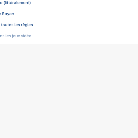
e (littéralement)
im Rayan
 toutes les règles
s les jeux vidéo
us choquant de Rockstar ? - Le scandale BULLY
e plus moche de Steam
du RÊVE tourne au CAUCHEMAR
pendant 8 heures
it… à tort
umiliés par un jeu vidéo
ire - Final Fantasy 8
ti un empire - Age of Empires
story DOFUS