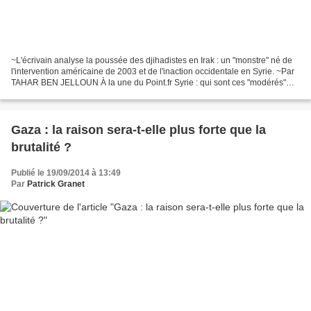
~L'écrivain analyse la poussée des djihadistes en Irak : un "monstre" né de
l'intervention américaine de 2003 et de l'inaction occidentale en Syrie. ~Par
TAHAR BEN JELLOUN À la une du Point.fr Syrie : qui sont ces "modérés"
que Washington veut aider ?...
Gaza : la raison sera-t-elle plus forte que la
brutalité ?
Publié le 19/09/2014 à 13:49
Par
Patrick Granet