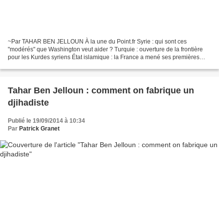
~Par TAHAR BEN JELLOUN À la une du Point.fr Syrie : qui sont ces
"modérés" que Washington veut aider ? Turquie : ouverture de la frontière
pour les Kurdes syriens État islamique : la France a mené ses premières
frappes en Irak À ne pas manquer Au pied...
Tahar Ben Jelloun : comment on fabrique un
djihadiste
Publié le 19/09/2014 à 10:34
Par
Patrick Granet