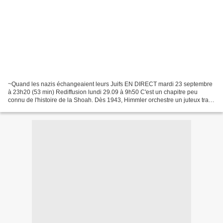
~Quand les nazis échangeaient leurs Juifs EN DIRECT mardi 23 septembre
à 23h20 (53 min) Rediffusion lundi 29.09 à 9h50 C'est un chapitre peu
connu de l'histoire de la Shoah. Dès 1943, Himmler orchestre un juteux trafic
: certains déportés, qui par leur...