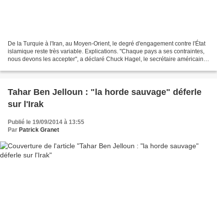
De la Turquie à l'Iran, au Moyen-Orient, le degré d'engagement contre l'État
islamique reste très variable. Explications. "Chaque pays a ses contraintes,
nous devons les accepter", a déclaré Chuck Hagel, le secrétaire américain à
la Défense, le 8 septembre...
Tahar Ben Jelloun : "la horde sauvage" déferle
sur l'Irak
Publié le 19/09/2014 à 13:55
Par
Patrick Granet