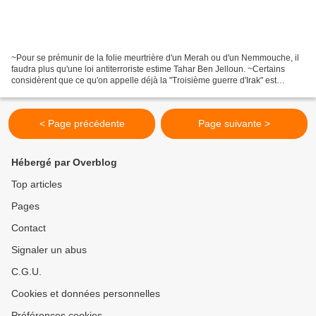
~Pour se prémunir de la folie meurtrière d'un Merah ou d'un Nemmouche, il
faudra plus qu'une loi antiterroriste estime Tahar Ben Jelloun. ~Certains
considèrent que ce qu'on appelle déjà la "Troisième guerre d'Irak" est
"absurde" et "inutile". Peut-être....
< Page précédente
Page suivante >
Hébergé par Overblog
Top articles
Pages
Contact
Signaler un abus
C.G.U.
Cookies et données personnelles
Préférences cookies