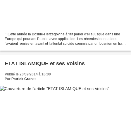
~ Cette année la Bosnie-Herzegovine à fait parler d'elle jusque dans une
Europe qui pourtant l'oublie avec application. Les récentes inondations
l'avaient remise en avant et l'attentat suicide commis par un bosnien en Irak
ont rappelé à l'Union Européenne...
ETAT ISLAMIQUE et ses Voisins
Publié le 20/09/2014 à 16:00
Par
Patrick Granet