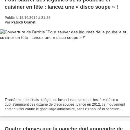
cuisiner en fête : lancez une « disco soupe » !
Publié le 15/10/2014 à 21:28
Par
Patrick Granet
Transformer des fruits et légumes invendus en un repas festif : voilà ce à
quoi s’amusent des dizaine de disco soupes. Lancé en 2012, ce mouvement
entend lutter contre le gaspillage alimentaire, sans culpabilité ni sanction
mais dans une ambiance joyeuse...
Quatre choses que la gauche doit apprendre de