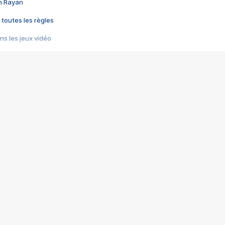
im Rayan
 toutes les règles
s les jeux vidéo
us choquant de Rockstar ? - Le scandale BULLY
e plus moche de Steam
du RÊVE tourne au CAUCHEMAR
pendant 8 heures
it… à tort
umiliés par un jeu vidéo
ire - Final Fantasy 8
ti un empire - Age of Empires
story DOFUS
tard, il crée l'un des pires jeux de tous les temps, MindsEye.