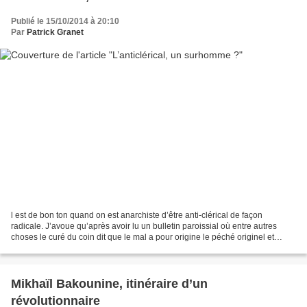
Publié le 15/10/2014 à 20:10
Par
Patrick Granet
l est de bon ton quand on est anarchiste d’être anti-clérical de façon
radicale. J’avoue qu’après avoir lu un bulletin paroissial où entre autres
choses le curé du coin dit que le mal a pour origine le péché originel et
autres fariboles du même genre,...
Mikhaïl Bakounine, itinéraire d’un
révolutionnaire