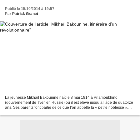
Publié le 15/10/2014 à 19:57
Par
Patrick Granet
La jeunesse Mikhaïl Bakounine naît le 8 mai 1814 à Priamoukhino
(gouvernement de Tver, en Russie) où il est élevé jusqu’à l’âge de quatorze
ans. Ses parents font partie de ce que l’on appelle la « petite noblesse ».
Son père ayant choisi pour lui la carrière...