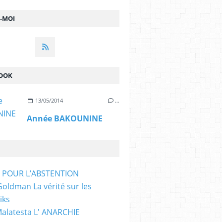
Z-MOI
OOK
13/05/2014
…
Année BAKOUNINE
T POUR L’ABSTENTION
ldman La vérité sur les
iks
Malatesta L' ANARCHIE