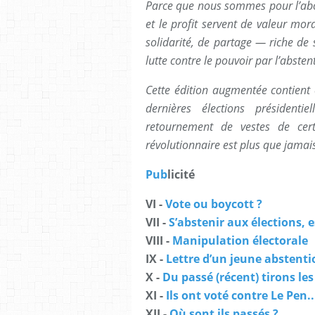
Parce que nous sommes pour l’abol
et le profit servent de valeur m
solidarité, de partage — riche de 
lutte contre le pouvoir par l’abstent
Cette édition augmentée contient e
dernières élections présidenti
retournement de vestes de certa
révolutionnaire est plus que jamais
Pub
licité
VI -
Vote ou boycott ?
VII -
S’abstenir aux élections, e
VIII -
Manipulation électorale
IX -
Lettre d’un jeune abstenti
X -
Du passé (récent) tirons les
XI -
Ils ont voté contre Le Pen..
XII -
Où sont ils passés ?