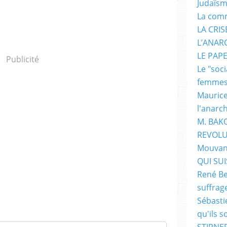
Judaïs
La com
LA CRI
L’ANAR
LE PAP
Publicité
Le "soc
femme
Maurice
l'anarc
M. BAK
REVOLU
Mouvan
QUI SUIS
René Be
suffrag
Sébasti
qu'ils s
STIRNER