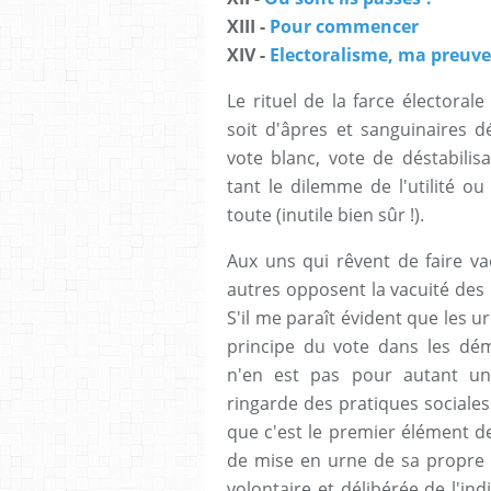
XIII -
Pour commencer
XIV -
Electoralisme, ma preuve
Le rituel de la farce électorale
soit d'âpres et sanguinaires d
vote blanc, vote de déstabilisat
tant le dilemme de l'utilité o
toute (inutile bien sûr !).
Aux uns qui rêvent de faire vac
autres opposent la vacuité des 
S'il me paraît évident que les u
principe du vote dans les dém
n'en est pas pour autant un 
ringarde des pratiques sociales
que c'est le premier élément de
de mise en urne de sa propre v
volontaire et délibérée de l'in