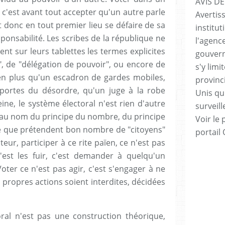
AVIS DE
 c'est avant tout accepter qu'un autre parle
Avertis
st donc en tout premier lieu se défaire de sa
institut
ponsabilité. Les scribes de la république ne
l'agenc
ent sur leurs tablettes les termes explicites
gouvern
", de "délégation de pouvoir", ou encore de
s'y lim
Bien plus qu'un escadron de gardes mobiles,
provinc
ortes du désordre, qu'un juge à la robe
Unis qui
ine, le système électoral n'est rien d'autre
surveill
du au nom du principe du nombre, du principe
Voir le 
e que prétendent bon nombre de "citoyens"
portail
teur, participer à ce rite païen, ce n'est pas
'est les fuir, c'est demander à quelqu'un
oter ce n'est pas agir, c'est s'engager à ne
 propres actions soient interdites, décidées
ral n'est pas une construction théorique,