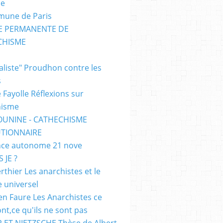
me
mune de Paris
SE PERMANENTE DE
CHISME
E
ialiste" Proudhon contre les
s
 Fayolle Réflexions sur
hisme
OUNINE - CATHECHISME
TIONNAIRE
ce autonome 21 nove
 JE ?
rthier Les anarchistes et le
e universel
en Faure Les Anarchistes ce
ont,ce qu'ils ne sont pas
 ET NIETZSCHE Thèse de Albert