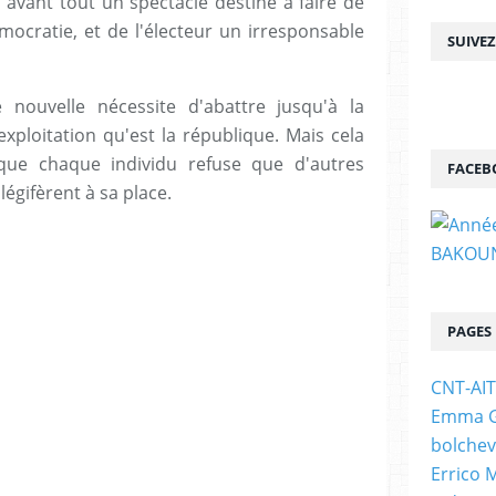
t avant tout un spectacle destiné à faire de
démocratie, et de l'électeur un irresponsable
SUIVE
 nouvelle nécessite d'abattre jusqu'à la
exploitation qu'est la république. Mais cela
que chaque individu refuse que d'autres
FACEB
légifèrent à sa place.
PAGES
CNT-AI
Emma Go
bolchev
Errico 