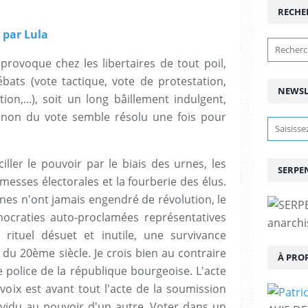
RECHE
 par Lula
 provoque chez les libertaires de tout poil,
ébats (vote tactique, vote de protestation,
NEWSL
ion,...), soit un long bâillement indulgent,
u non du vote semble résolu une fois pour
iller le pouvoir par le biais des urnes, les
SERPEN
messes électorales et la fourberie des élus.
rnes n'ont jamais engendré de révolution, le
ocraties auto-proclamées représentatives
anarchis
rituel désuet et inutile, une survivance
 du 20ème siècle. Je crois bien au contraire
À PRO
 police de la république bourgeoise. L'acte
oix est avant tout l'acte de la soumission
dividu au pouvoir d'un autre. Voter dans un