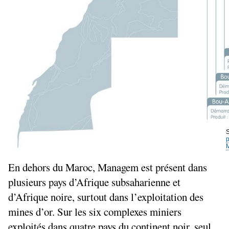
S
p
En dehors du Maroc, Managem est présent dans
plusieurs pays d’Afrique subsaharienne et
d’Afrique noire, surtout dans l’exploitation des
mines d’or. Sur les six complexes miniers
exploités dans quatre pays du continent noir, seul