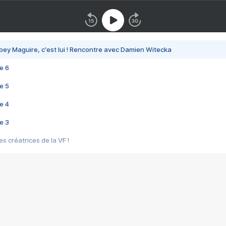
bey Maguire, c'est lui ! Rencontre avec Damien Witecka
e 6
e 5
e 4
e 3
s créatrices de la VF !
e 2
e 1
e Mektoub My Love arrive enfin ! Rencontre avec Shaïn Boumedine et Sal
i : après Toni en famille