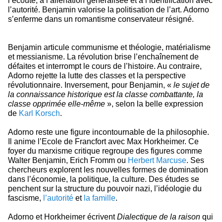
l’écoute, à l’aliénation généralisée et à l’identification avec
l’autorité. Benjamin valorise la politisation de l’art. Adorno
s’enferme dans un romantisme conservateur résigné.
Benjamin articule communisme et théologie, matérialisme
et messianisme. La révolution brise l’enchaînement de
défaites et interrompt le cours de l’histoire. Au contraire,
Adorno rejette la lutte des classes et la perspective
révolutionnaire. Inversement, pour Benjamin, «
le sujet de
la connaissance historique est la classe combattante, la
classe opprimée elle-même
», selon la belle expression
de
Karl Korsch
.
Adorno reste une figure incontournable de la philosophie.
Il anime l’Ecole de Francfort avec Max Horkheimer. Ce
foyer du marxisme critique regroupe des figures comme
Walter Benjamin, Erich Fromm ou
Herbert Marcuse
. Ses
chercheurs explorent les nouvelles formes de domination
dans l’économie, la politique, la culture. Des études se
penchent sur la structure du pouvoir nazi, l’idéologie du
fascisme,
l’autorité
et
la famille
.
Adorno et Horkheimer écrivent
Dialectique de la raison
qui