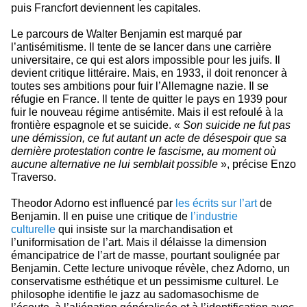
puis Francfort deviennent les capitales.
Le parcours de Walter Benjamin est marqué par
l’antisémitisme. Il tente de se lancer dans une carrière
universitaire, ce qui est alors impossible pour les juifs. Il
devient critique littéraire. Mais, en 1933, il doit renoncer à
toutes ses ambitions pour fuir l’Allemagne nazie. Il se
réfugie en France. Il tente de quitter le pays en 1939 pour
fuir le nouveau régime antisémite. Mais il est refoulé à la
frontière espagnole et se suicide. «
Son suicide ne fut pas
une démission, ce fut autant un acte de désespoir que sa
dernière protestation contre le fascisme, au moment où
aucune alternative ne lui semblait possible
», précise Enzo
Traverso.
Theodor Adorno est influencé par
les écrits sur l’art
de
Benjamin. Il en puise une critique de
l’industrie
culturelle
qui insiste sur la marchandisation et
l’uniformisation de l’art. Mais il délaisse la dimension
émancipatrice de l’art de masse, pourtant soulignée par
Benjamin. Cette lecture univoque révèle, chez Adorno, un
conservatisme esthétique et un pessimisme culturel. Le
philosophe identifie le jazz au sadomasochisme de