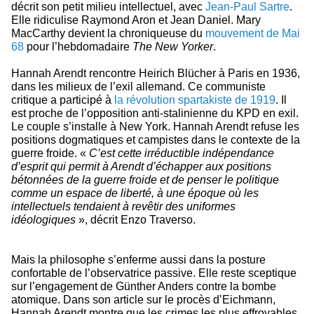
décrit son petit milieu intellectuel, avec
Jean-Paul Sartre
.
Elle ridiculise Raymond Aron et Jean Daniel. Mary
MacCarthy devient la chroniqueuse du
mouvement de Mai
68
pour l’hebdomadaire
The New Yorker
.
Hannah Arendt rencontre Heirich Blücher à Paris en 1936,
dans les milieux de l’exil allemand. Ce communiste
critique a participé à
la révolution spartakiste de 1919
. Il
est proche de l’opposition anti-stalinienne du KPD en exil.
Le couple s’installe à New York. Hannah Arendt refuse les
positions dogmatiques et campistes dans le contexte de la
guerre froide. «
C’est cette irréductible indépendance
d’esprit qui permit à Arendt d’échapper aux positions
bétonnées de la guerre froide et de penser le politique
comme un espace de liberté, à une époque où les
intellectuels tendaient à revêtir des uniformes
idéologiques
», décrit Enzo Traverso.
Mais la philosophe s’enferme aussi dans la posture
confortable de l’observatrice passive. Elle reste sceptique
sur l’engagement de Günther Anders contre la bombe
atomique.
Dans son article sur le procès d’Eichmann,
Hannah Arendt montre que les crimes les plus effroyables