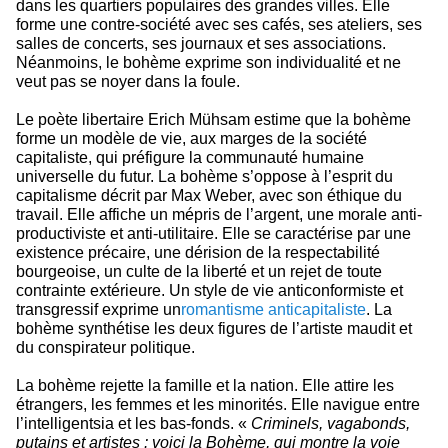
dans les quartiers populaires des grandes villes. Elle
forme une contre-société avec ses cafés, ses ateliers, ses
salles de concerts, ses journaux et ses associations.
Néanmoins, le bohème exprime son individualité et ne
veut pas se noyer dans la foule.
Le poète libertaire Erich Mühsam estime que la bohème
forme un modèle de vie, aux marges de la société
capitaliste, qui préfigure la communauté humaine
universelle du futur. La bohème s’oppose à l’esprit du
capitalisme décrit par Max Weber, avec son éthique du
travail. Elle affiche un mépris de l’argent, une morale anti-
productiviste et anti-utilitaire. Elle se caractérise par une
existence précaire, une dérision de la respectabilité
bourgeoise, un culte de la liberté et un rejet de toute
contrainte extérieure. Un style de vie anticonformiste et
transgressif exprime un
romantisme anticapitaliste
. La
bohème synthétise les deux figures de l’artiste maudit et
du conspirateur politique.
La bohème rejette la famille et la nation. Elle attire les
étrangers, les femmes et les minorités. Elle navigue entre
l’intelligentsia et les bas-fonds. «
Criminels, vagabonds,
putains et artistes : voici la Bohème, qui montre la voie