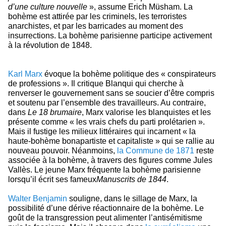
d’une culture nouvelle
», assume Erich Müsham. La
bohème est attirée par les criminels, les terroristes
anarchistes, et par les barricades au moment des
insurrections. La bohème parisienne participe activement
à la révolution de 1848.
Karl Marx
évoque la bohème politique des « conspirateurs
de professions ». Il critique Blanqui qui cherche à
renverser le gouvernement sans se soucier d’être compris
et soutenu par l’ensemble des travailleurs. Au contraire,
dans
Le 18 brumaire
, Marx valorise les blanquistes et les
présente comme « les vrais chefs du parti prolétarien ».
Mais il fustige les milieux littéraires qui incarnent « la
haute-bohème bonapartiste et capitaliste » qui se rallie au
nouveau pouvoir. Néanmoins,
la Commune de 1871
reste
associée à la bohème, à travers des figures comme Jules
Vallès. Le jeune Marx fréquente la bohème parisienne
lorsqu’il écrit ses fameux
Manuscrits de 1844
.
Walter Benjamin
souligne, dans le sillage de Marx, la
possibilité d’une dérive réactionnaire de la bohème. Le
goût de la transgression peut alimenter l’antisémitisme