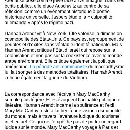
Arendt se pose comme juive face à l’Allemagne. Dans ses
écrits publics, elle place Auschwitz au centre de sa
réflexion, comme un événement historique à portée
historique universelle. Jaspers étudie la « culpabilité
allemande » après le régime nazi.
Hannah Arendt vit à New York. Elle valorise la dimension
cosmopolite des Etats-Unis. Ce pays est regroupement de
peuples et d’exilés sans véritable identité nationale. Mais
Hannah Arendt critique l’Etat d’Israël qui repose sur la
colonisation et non pas sur la coexistence avec le monde
arabe environnant. Elle critique également la politique
américaine.
La période anti-communiste
du maccarthysme
lui fait songer à des méthodes totalitaires. Hannah Arendt
critique également la guerre du Vietnam.
La correspondance avec l’écrivain Mary MacCarthy
semble plus légère. Elles évoquent l’actualité politique et
littéraire. Hannah Arendt incarne la souffrance et l’exil.
Mary MacCarthy reste attachée à une vision cosmopolite
du monde, mais à travers l’aventure ludique du tourisme
intellectuel. Ce qui ne l’empêche pas de porter un regard
lucide sur le monde. Mary MacCarthy voyage à Paris et