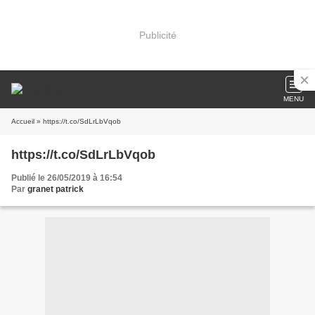
Publicité
MENU
Accueil
» https://t.co/SdLrLbVqob
https://t.co/SdLrLbVqob
Publié le 26/05/2019 à 16:54
Par
granet patrick