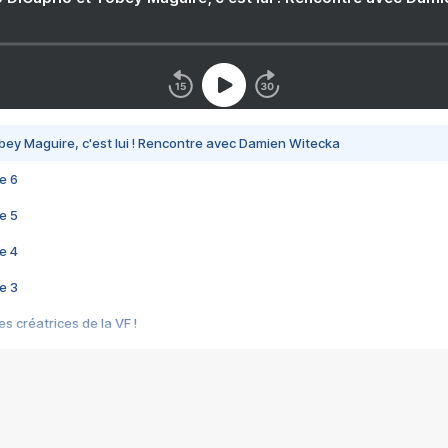
bey Maguire, c'est lui ! Rencontre avec Damien Witecka
e 6
e 5
e 4
e 3
s créatrices de la VF !
e 2
e 1
e Mektoub My Love arrive enfin ! Rencontre avec Shaïn Boumedine et Sal