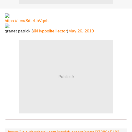
https://t.co/SdLrLbVqob
granet patrick (
@HyppoliteHector
)
May 26, 2019
Publicité