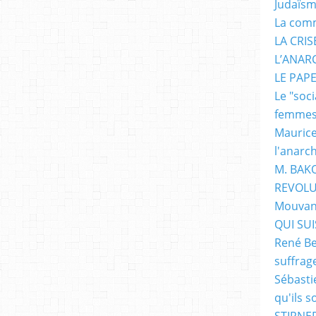
Judaïs
La com
LA CRI
L’ANAR
LE PAP
Le "soc
femme
Maurice
l'anarc
M. BAK
REVOLU
Mouvan
QUI SUIS
René Be
suffrag
Sébasti
qu'ils s
STIRNER