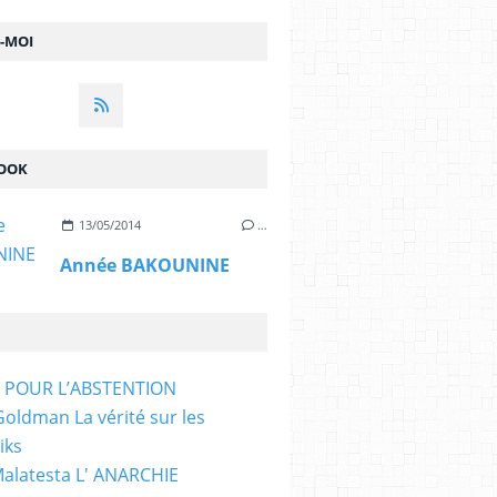
Z-MOI
OOK
13/05/2014
…
Année BAKOUNINE
T POUR L’ABSTENTION
ldman La vérité sur les
iks
Malatesta L' ANARCHIE