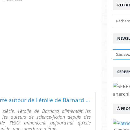
RECHE
NEWSL
SERPEN
anarchis
Une exoplanète découverte autour de l'étoile de Barnard : la réalité rejoint la fiction !
À PRO
siècle, l'étoile de Barnard alimentait les
les auteurs de science-fiction depuis des
de l'ESO annoncent aujourd'hui qu'elle
anète, une superterre même.