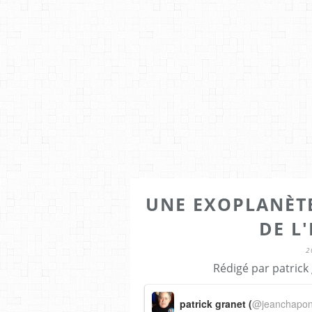
UNE EXOPLANÈT
DE L'
2
Rédigé par patrick 
patrick granet (
@jeanchapo