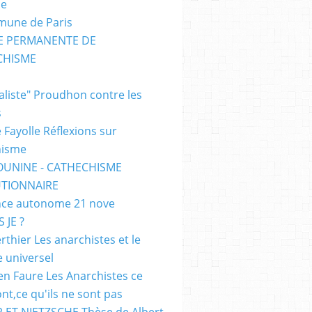
me
mune de Paris
SE PERMANENTE DE
CHISME
E
ialiste" Proudhon contre les
s
 Fayolle Réflexions sur
hisme
OUNINE - CATHECHISME
TIONNAIRE
ce autonome 21 nove
 JE ?
rthier Les anarchistes et le
e universel
en Faure Les Anarchistes ce
ont,ce qu'ils ne sont pas
 ET NIETZSCHE Thèse de Albert