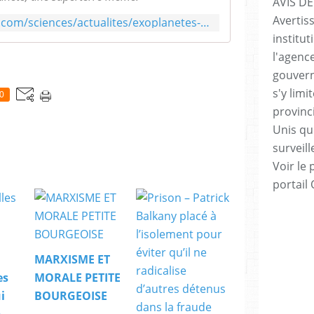
AVIS DE
Avertis
https://www.futura-sciences.com/sciences/actualites/exoplanetes-exoplanete-decouverte-autour-etoile-barnard-realite-rejoint-fiction-64032/
institut
l'agenc
gouvern
s'y lim
0
provinc
Unis qui
surveill
Voir le 
portail
MARXISME ET
es
MORALE PETITE
i
BOURGEOISE
n