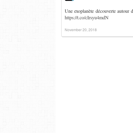
Une exoplanète découverte autour de l
https://t.co/cIrsyu4mdN
November 20, 2018