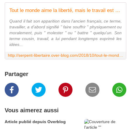
Tout le monde aime la liberté, mais le travail est une horrible chose - SERPENT - LIBERTAIRE
Quand il fait son apparition dans l'ancien français, ce terme,
travailler, a d'abord signifié " faire souffrir " physiquement ou
moralement, puis " molester " ou " battre " quelqu'un. Son
terme cousin, travail, a lui pendant longtemps exprimé les
idées...
http://serpent-libertaire.over-blog.com/2018/10/tout-le-monde-aime-la-liberte-mais-le-travail-est-une-horrible-chose.html
Partager
Vous aimerez aussi
Article publié depuis Overblog