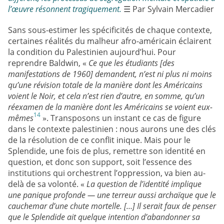
n
l’œuvre résonnent tragiquement.
☰ Par Sylvain Mercadier
g
e
r
Sans sous-estimer les spécificités de chaque contexte,
certaines réalités du malheur afro-américain éclairent
la condition du Palestinien aujourd’hui. Pour
reprendre Baldwin, «
Ce que les étudiants [des
manifestations de 1960] demandent, n’est ni plus ni moins
qu’une révision totale de la manière dont les Américains
voient le Noir, et cela n’est rien d’autre, en somme, qu’un
réexamen de la manière dont les Américains se voient eux-
14
mêmes
». Transposons un instant ce cas de figure
dans le contexte palestinien : nous aurons une des clés
de la résolution de ce conflit inique. Mais pour le
Splendide, une fois de plus, remettre son identité en
question, et donc son support, soit l’essence des
institutions qui orchestrent l’oppression, va bien au-
delà de sa volonté. «
La question de l’identité implique
une panique profonde — une terreur aussi archaïque que le
cauchemar d’une chute mortelle. […] Il serait faux de penser
que le Splendide ait quelque intention d’abandonner sa