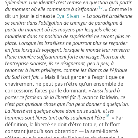
Splendeur. Une identité n’est remise en question qu’à partir
15
du moment où elle commence à s’effondrer
. » Comme le
dit un jour le cinéaste
Eyal Sivan
: «
La société israélienne
se sentira dans l’obligation de changer de paradigme à
partir du moment où les moyens par lesquels elle se
maintient dans sa position de supériorité ne seront plus en
place. Lorsque les Israéliens ne pourront plus se regarder
en face lorsqu’ils voyagent, lorsque le monde leur renverra
d’une manière suffisamment forte au visage l’horreur de
l’entreprise sioniste, ils se résigneront, peu à peu, à
renoncer à leurs privilèges, comme les Blancs de l’Afrique
du Sud l’ont fait.
» Mais il faut garder à l’esprit que ce
chavirement ne peut pas n’être qu’un ensemble de
concessions faites par le dominant. «
Aussi lourd à
porter
ce fardeau de la liberté fût-il,
avance Baldwin
, ce
n’est pas quelque chose que l’on peut donner à quelqu’un.
La liberté est quelque chose dont on se saisit, et les
16
hommes sont libres tant qu’ils souhaitent l’être
. » Par
définition, la liberté se doit d’être totale, et l’effort
constant jusqu’à son obtention — la semi-liberté