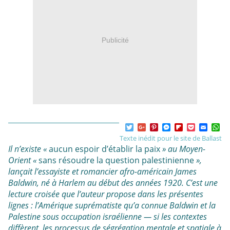
Publicité
T
G
P
F
F
P
E
W
F
w
o
i
a
l
o
m
h
Texte inédit pour le site de Ballast
a
i
o
n
c
i
c
a
a
c
Il n’existe «
aucun espoir d’établir la paix
» au Moyen-
t
g
t
e
p
k
i
t
e
t
l
e
b
b
e
l
s
Orient «
sans résoudre la question palestinienne
»,
b
e
e
r
o
o
t
A
lançait l’essayiste et romancier afro-américain James
o
r
+
e
o
a
p
o
Baldwin, né à Harlem au début des années 1920. C’est une
s
k
r
p
k
t
M
d
lecture croisée que l’auteur propose dans les présentes
e
lignes : l’Amérique suprématiste qu’a connue Baldwin et la
s
Palestine sous occupation israélienne —
si les contextes
s
e
diffèrent, les processus de ségrégation mentale et spatiale à