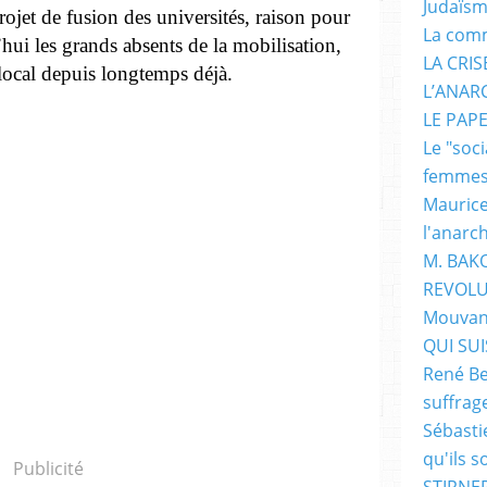
Judaïs
ojet de fusion des universités, raison pour
La com
’hui les grands absents de la mobilisation,
LA CRI
 local depuis longtemps déjà.
L’ANAR
LE PAP
Le "soc
femme
Maurice
l'anarc
M. BAK
REVOLU
Mouvan
QUI SUIS
René Be
suffrag
Sébasti
qu'ils s
Publicité
STIRNER