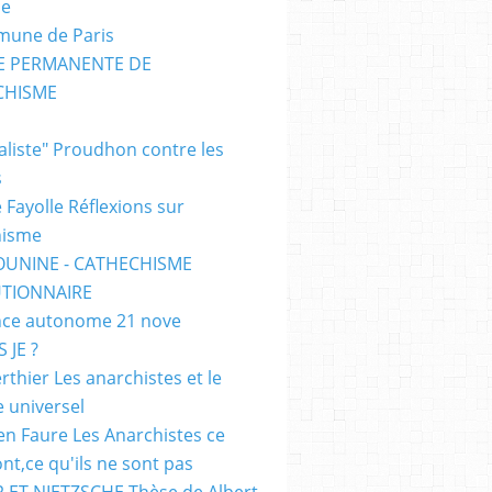
me
mune de Paris
SE PERMANENTE DE
CHISME
E
ialiste" Proudhon contre les
s
 Fayolle Réflexions sur
hisme
OUNINE - CATHECHISME
TIONNAIRE
ce autonome 21 nove
 JE ?
rthier Les anarchistes et le
e universel
en Faure Les Anarchistes ce
ont,ce qu'ils ne sont pas
 ET NIETZSCHE Thèse de Albert