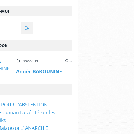
Z-MOI
OOK
13/05/2014
…
Année BAKOUNINE
T POUR L’ABSTENTION
ldman La vérité sur les
iks
Malatesta L' ANARCHIE