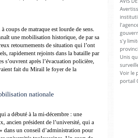
AVIS DE
Avertis
institut
l'agenc
l à coups de matraque est lourde de sens.
gouvern
naît une mobilisation historique, de par sa
s'y lim
breux retournements de situation qui l’ont
provinc
els, rapidement rejoints dans la bataille par
Unis qui
es s’ouvrent après l’évacuation policière,
surveill
aient fait du Mirail le foyer de la
Voir le 
portail
bilisation nationale
 qui a débuté à la mi-décembre : une
x, ancien président de l’université, qui a
 » dans un conseil d’administration pour