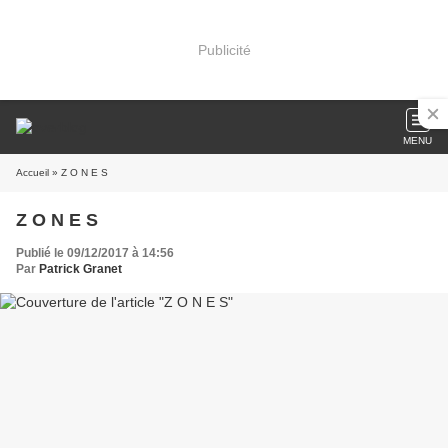
Publicité
MENU
Accueil
» Z O N E S
Z O N E S
Publié le 09/12/2017 à 14:56
Par
Patrick Granet