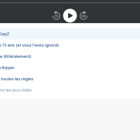
 DayZ
 a 13 ans (et vous l'avez ignoré)
e (littéralement)
im Rayan
 toutes les règles
s les jeux vidéo
us choquant de Rockstar ? - Le scandale BULLY
e plus moche de Steam
du RÊVE tourne au CAUCHEMAR
pendant 8 heures