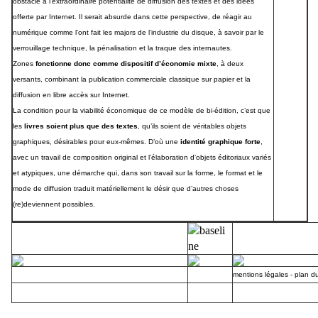
obstacle à l’extraordinaire potentialité de diffusion des textes et des idées
offerte par Internet. Il serait absurde dans cette perspective, de réagir au
numérique comme l’ont fait les majors de l’industrie du disque, à savoir par le
verrouillage technique, la pénalisation et la traque des internautes.
Zones
fonctionne donc comme dispositif d’économie mixte
, à deux
versants, combinant la publication commerciale classique sur papier et la
diffusion en libre accès sur Internet.
La condition pour la viabilité économique de ce modèle de bi-édition, c’est que
les
livres soient plus que des textes
, qu’ils soient de véritables objets
graphiques, désirables pour eux-mêmes. D’où une
identité graphique forte
,
avec un travail de composition original et l’élaboration d’objets éditoriaux variés
et atypiques, une démarche qui, dans son travail sur la forme, le format et le
mode de diffusion traduit matériellement le désir que d’autres choses
(re)deviennent possibles.
mentions légales
-
plan du