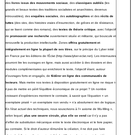
des
livres issus des mouvements sociaux
, des
classiques oubliés
(les
grands et beaux textes des traditions socialistes et anarchistes, devenus
introuvables), des
enquêtes sociales
, des
autobiographies
et des
récits de
luttes
(des vies, des histoires vraies d’insurrection, de grèves et de résistance,
qui se lisent comme des romans), des
textes de théorie critique
, avec l’objectif
de
promouvoir une recherche
ouvertement située et militante, qui bouscule et
renouvelle la production intellectuelle. Zones
offrira gratuitement et
intégralement en ligne la plupart de ses titres
, sur le principe du Lyber initié
en France par les éditions de l’Éclat (
http://www.lyber-eclat.net
). Les internautes
pourront lire les ouvrages en ligne, mais aussi accéder à des dossiers et des
modules complémentaires qui enrichiront le texte, l’objectif étant, autour
d’ouvrages forts et engagés, de
fédérer en ligne des communautés de
lecteurs
. Mais mettre nos textes à disposition gratuitement en ligne ne risque t-
il pas de mettre en péril l’équilibre économique de ce projet ? Un nombre
croissant d’expériences montrent le contraire, à savoir que l’équation « un
exemplaire piraté = un exemplaire non vendu » n’a absolument rien de logique.
En l’état actuel des techniques, nous souscrivons à l’« axiome de Wu-Ming »,
selon lequel,
plus une oeuvre circule, plus elle se vend
car il n’y a pas
d’effet de substitution mécanique entre le texte électronique et le livre papier,
au contraire. Si le droit d’auteur rémunère la création, il ne doit pas faire