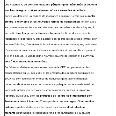
Les « zones », ce sont des espaces périphériques, détournés et souvent
louches, marginaux et subalternes, où se trament les rébellions.
Zones voudrait être un espace de résistance éditoriale. Centré sur la
contre-
culture, l’activisme et les nouvelles formes de contestation
, en lien avec
les mouvements sociaux et en prise avec les nouvelles théories critiques, il
accueille
tous les genres et tous les formats
. Le fil conducteur sera la
résistance à l’oppression, qu’il s’agisse d’en décrire les nouvelles formes, d’en
retracer l’histoire, d’en révéler le fonctionnement et les techniques, mais aussi
d’esquisser, à travers le récit des anciennes luttes et des conflits du présent,
d’ici et d’ailleurs, le visage d’une nouvelle gauche de combat et d’
ouvrir la
voie à des alternatives concrètes
.
De l’altermondialisme au mouvement contre le CPE, en passant par les
manifestations du 21 avril 2002 et les émeutes des quartiers populaires de
2005, se sont formées en France de nouvelles générations militantes,
porteuses de références et de conscience politique propres, mais aussi de
formes de politisation très variées. Zones s’adresse aussi à ce
nouveau
lectorat
, plus jeune, dont les
pratiques de lecture et d’information sont
étroitement liées à Internet
. Zones publiera des
ouvrages d’intervention
critique
– parfois drôles – sur l’actualité, des
textes d’introduction
militants
pour rappeler et dépoussiérer les fondamentaux de la gauche,