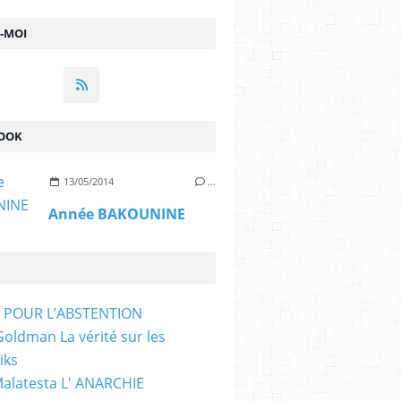
Z-MOI
OOK
13/05/2014
…
Année BAKOUNINE
T POUR L’ABSTENTION
ldman La vérité sur les
iks
Malatesta L' ANARCHIE