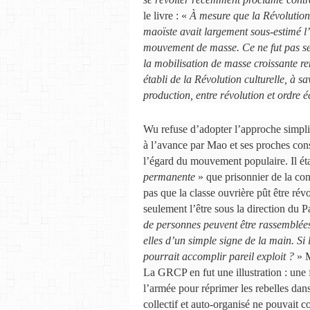
le livre : «
À mesure que la Révolution c
maoïste avait largement sous-estimé l
mouvement de masse. Ce ne fut pas seu
la mobilisation de masse croissante r
établi de la Révolution culturelle, à sa
production, entre révolution et ordre
Wu refuse d’adopter l’approche simpli
à l’avance par Mao et ses proches con
l’égard du mouvement populaire. Il éta
permanente
» que prisonnier de la con
pas que la classe ouvrière pût être rév
seulement l’être sous la direction du P
de personnes peuvent être rassemblées
elles d’un simple signe de la main. Si 
pourrait accomplir pareil exploit ?
» M
La GRCP en fut une illustration : une 
l’armée pour réprimer les rebelles da
collectif et auto-organisé ne pouvait 