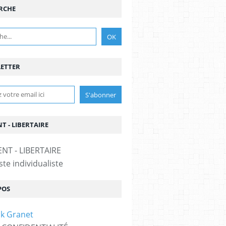
RCHE
ETTER
T - LIBERTAIRE
te individualiste
POS