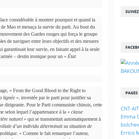
SUIVE
ace considérable à montrer pourquoi et quand la
e Mao et menaça la survie du parti. Au bout du
u mouvement des Gardes rouges qui força le groupe
es de naviguer entre leurs objectifs et des mesures
FACEB
ui garantissait leur survie, en faisant appel à la seule
 l’armée – destin ironique pour un «
État
rage, « From the Good Blood to the Right to
PAGES
a lignée
», inventée par le parti pour justifier sa
se dirigeante. Pour le Parti communiste chinois, cette
CNT-AI
me selon lequel l’appartenance à la «
classe
Emma Go
tère naturel
» qui se transmettait automatiquement à
bolchev
miliale d’un individu déterminait sa situation de
Errico 
politique.
» Comme le fait remarquer l’auteur,