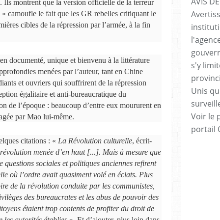
AVIS DE
. Ils montrent que la version officielle de la terreur
Avertis
» camoufle le fait que les GR rebelles critiquant le
ières cibles de la répression par l’armée, à la fin
institut
l'agenc
gouvern
en documenté, unique et bienvenu à la littérature
s'y lim
 approfondies menées par l’auteur, tant en Chine
provinc
ants et ouvriers qui souffrirent de la répression
Unis qui
ption égalitaire et anti-bureaucratique du
surveill
ation de l’époque : beaucoup d’entre eux moururent en
Voir le 
rtagée par Mao lui-même.
portail
lques citations : «
La Révolution culturelle
, écrit-
évolution menée d’en haut [...]. Mais à mesure que
questions sociales et politiques anciennes refirent
elle où l’ordre avait quasiment volé en éclats. Plus
ire de la révolution conduite par les communistes,
rivilèges des bureaucrates et les abus de pouvoir des
toyens étaient trop contents de profiter du droit de
les autorités établies
». Et d’ajouter, plus loin dans