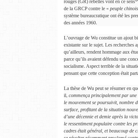
rouges (GR) rebelles vont en ce sens
de la GRCP contre le «
peuple chinois
système bureaucratique ont été les prem
des années 1960.
L’ouvrage de Wu constitue un ajout bi
existante sur le sujet. Les recherches
qu’ailleurs, rendent hommage aux étudi
parce qu’ils avaient défendu une conce
socialisme. Aspect terrible de la situ
pensant que cette conception était pa
La thèse de Wu peut se résumer en que
il,
commença principalement par une r
le mouvement se poursuivit, nombre de 
surface, profitant de la situation nouv
d’une décennie et demie après la victo
le ressentiment populaire contre les p
cadres était général, et beaucoup de ci
se révolter récemment proclamé contre 