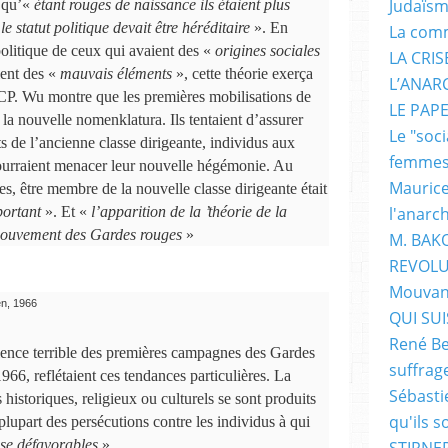
Judaïs
 qu’«
étant rouges de naissance ils étaient plus
«
le statut politique devait être héréditaire
». En
La com
 politique de ceux qui avaient des «
origines sociales
LA CRI
ient des «
mauvais éléments
», cette théorie exerça
L’ANAR
CP. Wu montre que les premières mobilisations de
LE PAP
 la nouvelle nomenklatura. Ils tentaient d’assurer
Le "soc
s de l’ancienne classe dirigeante, individus aux
femme
urraient menacer leur nouvelle hégémonie. Au
Maurice
 être membre de la nouvelle classe dirigeante était
l'anarc
portant
». Et «
l’apparition de la ’théorie de la
 mouvement des Gardes rouges
»
M. BAK
REVOLU
Mouvan
en, 1966
QUI SUIS
René Be
olence terrible des premières campagnes des Gardes
suffrag
6, reflétaient ces tendances particulières. La
Sébasti
 historiques, religieux ou culturels se sont produits
qu'ils s
lupart des persécutions contre les individus à qui
sse défavorables
».
STIRNER