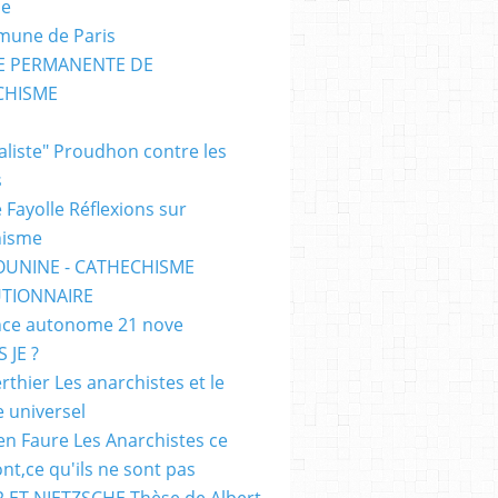
me
mune de Paris
SE PERMANENTE DE
CHISME
E
ialiste" Proudhon contre les
s
 Fayolle Réflexions sur
hisme
OUNINE - CATHECHISME
TIONNAIRE
ce autonome 21 nove
 JE ?
rthier Les anarchistes et le
e universel
en Faure Les Anarchistes ce
ont,ce qu'ils ne sont pas
 ET NIETZSCHE Thèse de Albert