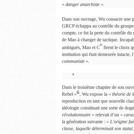
«
danger anarchiste
».
Dans son ouvrage, Wu consacre une pl
GRCP échappa au contrôle du groupe d
compte, ce fut la perte du contrôle d
de Mao à changer de tactique. Incapabl
ie
ambiguës, Mao et C
firent le choix q
institution qui était demeurée intacte,
communiste
».
*
Dans le troisième chapitre de son ouv
6
Rebel »
, Wu expose la «
théorie de l
reproduction en tant que nouvelle clas
idéologie constituait une sorte de dog
révolutionnaire
» relevait d’un «
carac
la génération suivante : «
L’origine fa
classe, laquelle déterminait son statut 