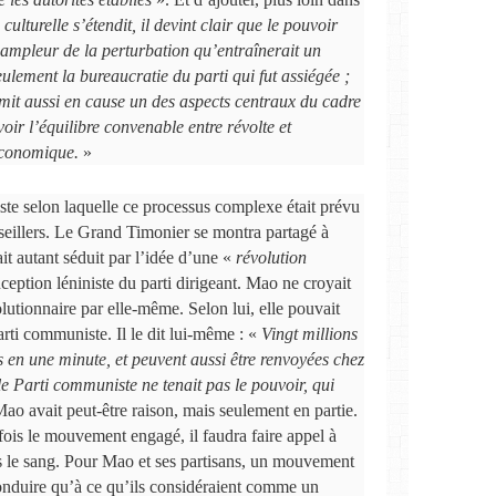
ulturelle s’étendit, il devint clair que le pouvoir
’ampleur de la perturbation qu’entraînerait un
lement la bureaucratie du parti qui fut assiégée ;
emit aussi en cause un des aspects centraux du cadre
voir l’équilibre convenable entre révolte et
 économique.
»
ste selon laquelle ce processus complexe était prévu
seillers. Le Grand Timonier se montra partagé à
it autant séduit par l’idée d’une «
révolution
ception léniniste du parti dirigeant. Mao ne croyait
olutionnaire par elle-même. Selon lui, elle pouvait
arti communiste. Il le dit lui-même : «
Vingt millions
 en une minute, et peuvent aussi être renvoyées chez
le Parti communiste ne tenait pas le pouvoir, qui
ao avait peut-être raison, mais seulement en partie.
fois le mouvement engagé, il faudra faire appel à
ns le sang. Pour Mao et ses partisans, un mouvement
conduire qu’à ce qu’ils considéraient comme un