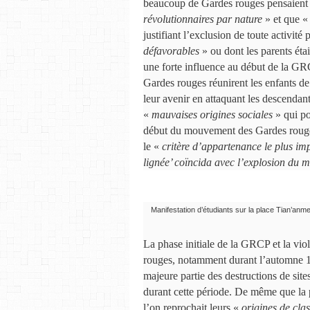
beaucoup de Gardes rouges pensaient
révolutionnaires par nature
» et que 
justifiant l’exclusion de toute activité
défavorables
» ou dont les parents éta
une forte influence au début de la GR
Gardes rouges réunirent les enfants de
leur avenir en attaquant les descendant
«
mauvaises origines sociales
» qui po
début du mouvement des Gardes rouges,
le «
critère d’appartenance le plus im
lignée’ coïncida avec l’explosion du
Manifestation d’étudiants sur la place Tian’anm
La phase initiale de la GRCP et la vi
rouges, notamment durant l’automne 196
majeure partie des destructions de sites
durant cette période. De même que la p
l’on reprochait leurs «
origines de cla