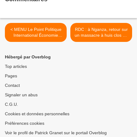
< MENU Le Point Politique
RDC : à Nganza, retour sur
International Économie
un massacre à huis clos En
Tech & Net Culture Débats
savoir plus sur
Sciences Santé Sports
http://www.lemonde.fr/afriqu
Lifestyle Afrique Vidéos
e/article/2017/12/20/rdc-a-
Hébergé par Overblog
Abonnés Actualité Société «
nganza-retour-sur-un-
Voyez-vous les Français
massacre-a-huis-
Top articles
manifester quand des
clos_5232319_3212.html#P
Pages
meurtres à caractère
RDESjWD8Ig9duoy.99 >
antisémite sont commis ? »
Contact
Signaler un abus
C.G.U.
Cookies et données personnelles
Préférences cookies
Voir le profil de Patrick Granet sur le portail Overblog