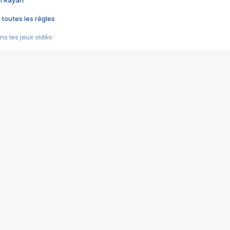
im Rayan
 toutes les règles
s les jeux vidéo
us choquant de Rockstar ? - Le scandale BULLY
e plus moche de Steam
du RÊVE tourne au CAUCHEMAR
pendant 8 heures
it… à tort
umiliés par un jeu vidéo
ire - Final Fantasy 8
ti un empire - Age of Empires
story DOFUS
tard, il crée l'un des pires jeux de tous les temps, MindsEye.