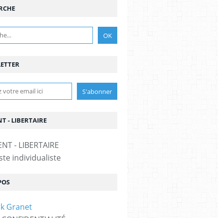
RCHE
ETTER
T - LIBERTAIRE
te individualiste
POS