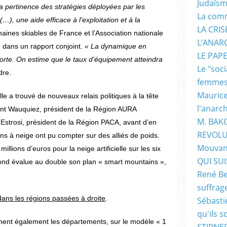
Judaïs
a pertinence des stratégies déployées par les
La com
…), une aide efficace à l’exploitation et à la
LA CRI
ines skiables de France et l’Association nationale
L’ANAR
 dans un rapport conjoint.
« La dynamique en
LE PAP
 forte. On estime que le taux d’équipement atteindra
Le "soc
dre.
femme
Maurice
le a trouvé de nouveaux relais politiques à la tête
l'anarc
ent Wauquiez, président de la Région AURA
M. BAK
Estrosi, président de la Région PACA, avant d’en
REVOLU
ns à neige ont pu compter sur des alliés de poids.
Mouvan
lions d’euros pour la neige artificielle sur les six
QUI SUIS
ond évalue au double son plan « smart mountains »,
René Be
suffrag
dans les régions passées à droite
.
Sébasti
qu'ils s
nent également les départements, sur le modèle « 1
STIRNER