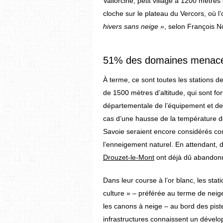
Vallorcine, petit village à 1200 mètr
cloche sur le plateau du Vercors, où l
hivers sans neige »
, selon François N
51% des domaines menacés
À terme, ce sont toutes les stations
de 1500 mètres d’altitude, qui sont f
départementale de l’équipement et de 
cas d’une hausse de la température d
Savoie seraient encore considérés com
l’enneigement naturel. En attendant, 
Drouzet-le-Mont
ont déjà dû abandonné 
Dans leur course à l’or blanc, les stat
culture » – préférée au terme de neige 
les canons à neige – au bord des piste
infrastructures connaissent un dévelo