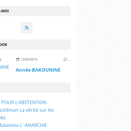
Z-MOI
OOK
13/05/2014
…
Année BAKOUNINE
T POUR L’ABSTENTION
ldman La vérité sur les
iks
Malatesta L' ANARCHIE