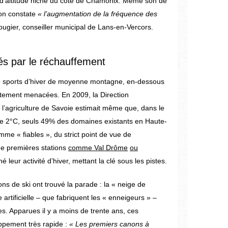
es d’altitude niché du côté de Chamonix. Même son de
’on constate
« l’augmentation de la fréquence des
ougier, conseiller municipal de Lans-en-Vercors.
 par le réchauffement
 de sports d’hiver de moyenne montagne, en-dessous
ortement menacées. En 2009, la Direction
l’agriculture de Savoie estimait même que, dans le
e 2°C, seuls 49% des domaines existants en Haute-
me « fiables », du strict point de vue de
de premières stations
comme Val Drôme
ou
leur activité d’hiver, mettant la clé sous les pistes.
ions de ski ont trouvé la parade : la « neige de
artificielle – que fabriquent les « enneigeurs » –
s. Apparues il y a moins de trente ans, ces
ppement très rapide :
« Les premiers canons à