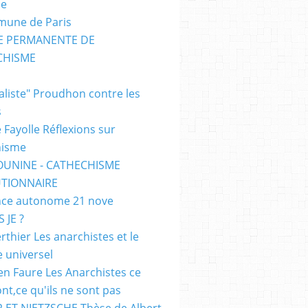
me
mune de Paris
SE PERMANENTE DE
CHISME
E
ialiste" Proudhon contre les
s
 Fayolle Réflexions sur
hisme
OUNINE - CATHECHISME
TIONNAIRE
ce autonome 21 nove
 JE ?
rthier Les anarchistes et le
e universel
en Faure Les Anarchistes ce
ont,ce qu'ils ne sont pas
 ET NIETZSCHE Thèse de Albert