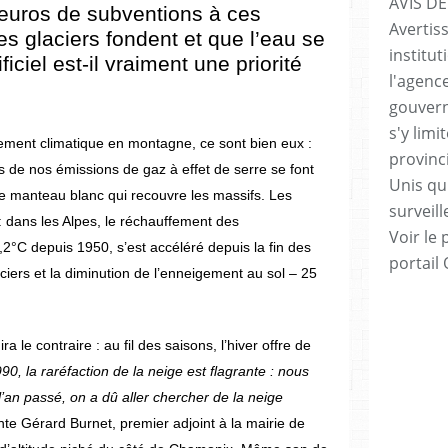
AVIS DE
’euros de subventions à ces
Avertis
s glaciers fondent et que l’eau se
institut
ficiel est-il vraiment une priorité
l'agenc
gouvern
s'y lim
ngement climatique en montagne, ce sont bien eux :
provinc
 de nos émissions de gaz à effet de serre se font
Unis qui
e manteau blanc qui recouvre les massifs. Les
surveill
 : dans les Alpes, le réchauffement des
Voir le 
,2°C depuis 1950, s’est accéléré depuis la fin des
portail
ciers et la diminution de l’enneigement au sol – 25
 le contraire : au fil des saisons, l’hiver offre de
90, la raréfaction de la neige est flagrante : nous
’an passé, on a dû aller chercher de la neige
nte Gérard Burnet, premier adjoint à la mairie de