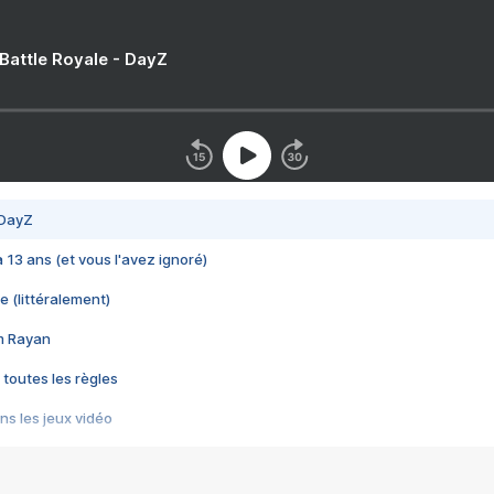
 Battle Royale - DayZ
 DayZ
 a 13 ans (et vous l'avez ignoré)
e (littéralement)
im Rayan
 toutes les règles
s les jeux vidéo
us choquant de Rockstar ? - Le scandale BULLY