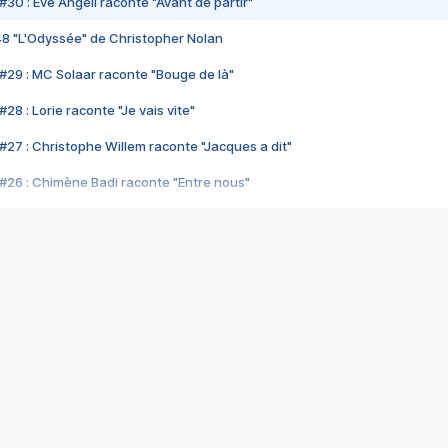
#30 : Eve Angeli raconte "Avant de partir"
48 "L'Odyssée" de Christopher Nolan
#29 : MC Solaar raconte "Bouge de là"
28 : Lorie raconte "Je vais vite"
#27 : Christophe Willem raconte "Jacques a dit"
#26 : Chimène Badi raconte "Entre nous"
#25 : Indochine raconte "3e sexe"
#24 : Zaho raconte "C'est chelou"
#23 : Patrick Bruel raconte "Au café des délices"
#22 : Kyo raconte "Le chemin"
#21 : Nolwenn Leroy raconte "Cassé"
#20 : Patrick Hernandez raconte "Born to be alive"
#19 : Lorie raconte "Près de moi"