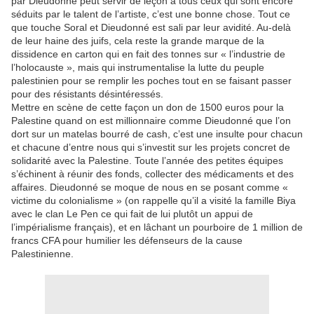
par Dieudonné peut servir de leçon a tous ceux qui sont encore
séduits par le talent de l’artiste, c’est une bonne chose. Tout ce
que touche Soral et Dieudonné est sali par leur avidité. Au-delà
de leur haine des juifs, cela reste la grande marque de la
dissidence en carton qui en fait des tonnes sur « l’industrie de
l’holocauste », mais qui instrumentalise la lutte du peuple
palestinien pour se remplir les poches tout en se faisant passer
pour des résistants désintéressés.
Mettre en scène de cette façon un don de 1500 euros pour la
Palestine quand on est millionnaire comme Dieudonné que l’on
dort sur un matelas bourré de cash, c’est une insulte pour chacun
et chacune d’entre nous qui s’investit sur les projets concret de
solidarité avec la Palestine. Toute l’année des petites équipes
s’échinent à réunir des fonds, collecter des médicaments et des
affaires. Dieudonné se moque de nous en se posant comme «
victime du colonialisme » (on rappelle qu’il a visité la famille Biya
avec le clan Le Pen ce qui fait de lui plutôt un appui de
l’impérialisme français), et en lâchant un pourboire de 1 million de
francs CFA pour humilier les défenseurs de la cause
Palestinienne.