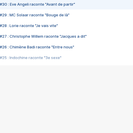
#30 : Eve Angeli raconte "Avant de partir"
#29 : MC Solaar raconte "Bouge de là"
28 : Lorie raconte "Je vais vite"
#27 : Christophe Willem raconte "Jacques a dit"
#26 : Chimène Badi raconte "Entre nous"
#25 : Indochine raconte "3e sexe"
#24 : Zaho raconte "C'est chelou"
#23 : Patrick Bruel raconte "Au café des délices"
#22 : Kyo raconte "Le chemin"
#21 : Nolwenn Leroy raconte "Cassé"
#20 : Patrick Hernandez raconte "Born to be alive"
#19 : Lorie raconte "Près de moi"
#18 : Michael Jones raconte "A nos actes manqués" (avec Jean-Jacque