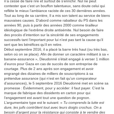
n’a cessé de faire rire et surtout de s’enrichir. Nul ne peut
contester que c’est un bouffon talentueux, sans doute celui qui
reflète le mieux l’ambiance raciste de ces 30 dernières années.
Tout au long de sa carrière, Il a mis son talent au service de biens
mauvaises causes. D’abord comme rabatteur du PS dans les
années 90, puis à partir des années 2000 comme tirailleur
idéologique de l’extrême droite antisémite. Nul besoin de faire
des procès d’intention sur la sincérité de ses engagements
successifs tant l’important pour lui n’est pas tant la cause qu’il
sert que les bénéfices qu’il en retire.
Début septembre 2016, il a placé la barre très haut (ou très bas,
selon où on se place). Afin de donner un caractère militant à sa «
banane-assurance », Dieudonné s’était engagé à verser 1 million
d’euros pour Gaza en cas de succès de son entreprise de
courtage. Plus de 2 ans après son engagement et avoir
engrangé des dizaines de milliers de souscriptions à sa
prétendue assurance (qui n’est en fait qu’un comparateur
d’assurances), le 5 septembre 2016 Dieudonné met en scène sa
promesse : Évidemment, pour y accéder: il faut payer. C’est la
marque de fabrique des dissidents en carton pour qui
l’engagement est avant tout une question de pognon.
L’argumentaire type est le suivant: «
Tu comprends la lutte est
dure, les juifs contrôlent tout avec leurs doigts crochus. On a
besoin d’argent pour la résistance qui consiste à te vendre des