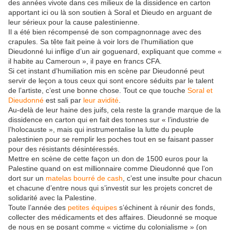
des années vivote dans ces milieux de la dissidence en carton
apportant ici ou là son soutien à Soral et Dieudo en arguant de
leur sérieux pour la cause palestinienne.
Il a été bien récompensé de son compagnonnage avec des
crapules. Sa tête fait peine à voir lors de l’humiliation que
Dieudonné lui inflige d’un air goguenard, expliquant que comme «
il habite au Cameroun », il paye en francs CFA.
Si cet instant d’humiliation mis en scène par Dieudonné peut
servir de leçon a tous ceux qui sont encore séduits par le talent
de l’artiste, c’est une bonne chose. Tout ce que touche
Soral et
Dieudonné
est sali par
leur avidité
.
Au-delà de leur haine des juifs, cela reste la grande marque de la
dissidence en carton qui en fait des tonnes sur « l’industrie de
l’holocauste », mais qui instrumentalise la lutte du peuple
palestinien pour se remplir les poches tout en se faisant passer
pour des résistants désintéressés.
Mettre en scène de cette façon un don de 1500 euros pour la
Palestine quand on est millionnaire comme Dieudonné que l’on
dort sur un
matelas bourré de cash
, c’est une insulte pour chacun
et chacune d’entre nous qui s’investit sur les projets concret de
solidarité avec la Palestine.
Toute l’année des
petites équipes
s’échinent à réunir des fonds,
collecter des médicaments et des affaires. Dieudonné se moque
de nous en se posant comme « victime du colonialisme » (on