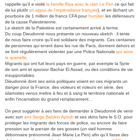
rappelle qu’il a visité
la famille Biya avec le clan Le Pen
ce qui fait
de lui plutôt
un appui de l’impérialisme français
), et en lâchant un
pourboire de 1 million de francs CFA pour
humilier
les défenseurs
de la cause Palestinienne.
Le sketch de la Palestine est certainement arrivé à terme.
Du coup Dieudonné nous présente un nouveau sketch : il tente
de nous faire croire qu’il est solidaire des migrants. Ces centaines
de personnes qui errent dans les rue de Paris, dorment dehors et
se font régulièrement violenter par une Police Nationale
qui aime
la quenelle
.
Migrants qui ont fuit leurs pays en guerre, par exemple la Syrie
de son ami et sponsor Bachar El Assad, ou des conditions de vie
insupportables.
Dieudonné dont ses amis politiques voient en ces migrants un
danger pour la France, des violeurs et voleurs en série, des
islamistes venus mettre à feu et à sang le territoire nationale et
enfin l’incarnation du grand remplacement…
On peut suggérer à ses fans de demander à Dieudonné de venir
avec son
ami Serge Batskin Ayoub
et ses skins faire le S.O. pour
protéger les migrants des forces de police, ou encore de faire
pression sur le parrain de ses gosses (un vieil homme
débonnaire prénommé Jean Marie Le Pen) afin qu’il fasse des