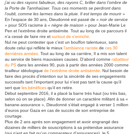
j’ai vu des rayons fabuleux, des rayons C, briller dans l’ombre de
la Porte de Tannhaüser. Tous ces moments se perdront dans
l’oubli, comme les larmes dans la pluie. Il est temps de mourir »
En l’espace de 30 ans, Dieudonné est passé de
« noir de service
»
pour SOS racisme à
« nègre de maison »
pour Jean-Marie Le
Pen et l’extrême droite antisémite. Tout au long de ce parcours il
n’a cessé de faire rire et
surtout de s’enrichir
.
Nul ne peut contester que c’est un bouffon talentueux, sans
doute celui qui reflète le mieux
l’ambiance raciste
de
ces 30
dernières années
. Tout au long de sa carrière, Il a mis son talent
au service de biens mauvaises causes. D’abord comme
rabatteur
du PS
dans les années 90, puis à partir des années 2000 comme
tirailleur idéologique
de l’extrême droite antisémite
. Nul besoin de
faire des procès d’intention sur la sincérité de ses engagements
successifs tant l’important pour lui n’est pas tant la cause qu’il
sert que
les bénéfices
qu’il en retire.
Début septembre 2016, il a placé la barre très haut (ou très bas,
selon où on se place). Afin de donner un caractère militant à sa «
banane-assurance », Dieudonné s’était engagé à verser 1 million
d’euros pour Gaza en cas de succès de son entreprise de
courtage.
Plus de 2 ans après son engagement et avoir engrangé des
dizaines de milliers de souscriptions à sa prétendue assurance
(qui n’est en fait qu’un comparateur d’assurances), le 5