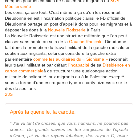
chèques pour les comités de soutien aux migrants ou
SOS
Méditerranée
.
Les cons, ça ose tout. C’est même à ça qu’on les reconnaît,
Dieudonné en est l’incarnation politique : ainsi le FB officiel de
Dieudonné partage un post d’appel à dons pour les migrants et à
déposer les dons à la
Nouvelle Rotisserie
à Paris.
La Nouvelle Rotisserie est une structure militante que l’on peut
classer sans honte au sein de la
Gauche Radicale
. Dieudonné
fait donc la promotion du travail militant de la gauche radicale en
soutien aux migrants, celui qui considère la gauche extra
parlementaire
comme les auxiliaires du « Sionisme »
reconnaît
leur travail militant et par défaut
l’incapacité
de sa
Dissidence en
carton commerciale
à de structurer une quelconque action
militante de solidarité ,aux migrants ou à la Palestine excepté
sous la forme d’une escroquerie type « charity bizness » sur le
dos de ses fans.
23S
Après la quenelle, la carotte.
" J'ai vu tant de choses, que vous, humains, ne pourriez pas
croire... De grands navires en feu surgissant de l'épaule
d'Orion, j'ai vu des rayons fabuleux, des rayons C, briller