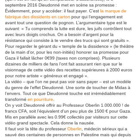
septembre 2016 Dieudonné met en scène sa promesse :
Évidemment, pour y accéder: il faut payer. C’est
la marque de
fabrique des dissidents en carton
pour qui l’engagement est
avant tout une question de pognon. L’argumentaire type est le
suivant: « Tu comprends la lutte est dure, les juifs contrôlent tout
avec leurs doigts crochus. On a besoin d’argent pour la
résistance qui consiste à te vendre des trucs qui sont gratuits ».
Pour regarder le gérant du « temple de la dissidence » (le théâtre
de la main d’or, pour les non-initiés) honorer sa promesse pour
Gaza il fallait lâcher 0€99 (taxes non comprises). Plusieurs
dizaines de milliers de fans l’ont fait assurant rien que sur le
visionnage de cette vidéo des recettes supérieures à 2000 euros
pour notre artiste « généreux et engagé ».
La vidéo – que l’on ne peut pas voir sans payer – est un modèle
du genre de l’effet Dieudonné. Une sorte de toucher de Midas à
l’envers. Tout ce que Dieudonné touche est irrémédiablement
transformé
en pourriture
.
On y voit Dieudonné offrir au Professeur Oberlin 1.000.000 ! de
francs CFA, soit l’équivalent d’un peu plus de 1500 € pour Gaza.
Mis en parallèle avec les 0.99€ collectés par visiteurs sur cette
vidéo grand spectacle. Cela donne la nausée.
Il faut voir la tête du professeur
Oberlin
, médecin sérieux qui a
sauvé des centaines de personnes en Palestine mais qui depuis