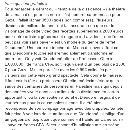
trucs qui sont gratuits
».
Pour regarder le gérant du « temple de la dissidence » (le théâtre
de la main d’or, pour les non-initiés) honorer sa promesse pour
Gaza il fallait lâcher 0€99 (taxes non comprises). Plusieurs
dizaines de milliers de fans l’ont fait assurant rien que sur le
visionnage de cette vidéo des recettes supérieures à 2000 euros
pour notre artiste « généreux et engagé ». La vidéo – que l’on ne
peut pas voir sans payer – est un modèle du genre de l’effet
Dieudonné. Une sorte de toucher de Midas à l’envers. Tout ce
que Dieudonné touche est irrémédiablement transformé en
pourriture. On y voit Dieudonné offrir au Professeur Oberlin
1.000.000 ! de francs CFA, soit l’équivalent d’un peu plus de 1500
€ pour Gaza. Mis en parallèle avec les 0.99€ collectés par
visiteurs sur cette vidéo grand spectacle. Cela donne la nausée.
Il faut voir la tête du professeur Oberlin, médecin sérieux qui a
sauvé des centaines de personnes en Palestine mais qui depuis
des années vivote dans ces milieux de la dissidence en carton
apportant ici ou là son soutien à Soral et Dieudo en arguant de
leur sérieux pour la cause palestinienne. Il a été bien
récompensé de son compagnonnage avec des crapules. Sa tête
fait peine à voir lors de l’humiliation que Dieudonné lui inflige d’un
air goguenard, expliquant que comme « il habite au Cameroun »,
il paye en francs CFA. Si cet instant d’humiliation mis en scène