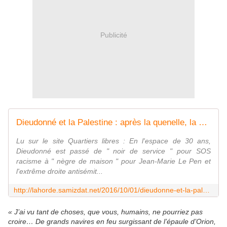
Publicité
Dieudonné et la Palestine : après la quenelle, la carotte
Lu sur le site Quartiers libres : En l'espace de 30 ans,
Dieudonné est passé de " noir de service " pour SOS
racisme à " nègre de maison " pour Jean-Marie Le Pen et
l'extrême droite antisémit...
http://lahorde.samizdat.net/2016/10/01/dieudonne-et-la-palestine-apres-la-quenelle-la-carotte/
« J’ai vu tant de choses, que vous, humains, ne pourriez pas
croire… De grands navires en feu surgissant de l’épaule d’Orion,