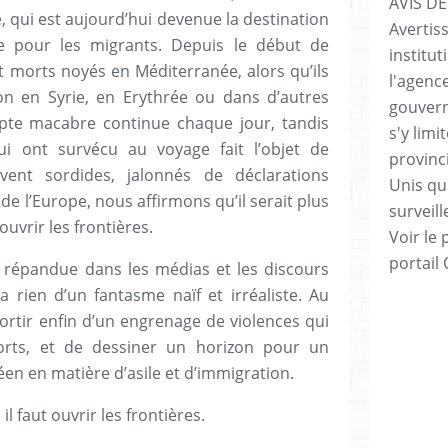
AVIS DE
, qui est aujourd’hui devenue la destination
Avertis
 pour les migrants. Depuis le début de
institut
t morts noyés en Méditerranée, alors qu’ils
l'agenc
on en Syrie, en Erythrée ou dans d’autres
gouvern
te macabre continue chaque jour, tandis
s'y lim
ui ont survécu au voyage fait l’objet de
provinc
vent sordides, jalonnés de déclarations
Unis qui
e de l’Europe, nous affirmons qu’il serait plus
surveill
’ouvrir les frontières.
Voir le 
portail
 répandue dans les médias et les discours
’a rien d’un fantasme naïf et irréaliste. Au
sortir enfin d’un engrenage de violences qui
morts, et de dessiner un horizon pour un
éen en matière d’asile et d’immigration.
il faut ouvrir les frontières.