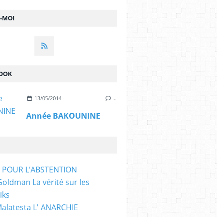
Z-MOI
OOK
13/05/2014
…
Année BAKOUNINE
T POUR L’ABSTENTION
ldman La vérité sur les
iks
Malatesta L' ANARCHIE