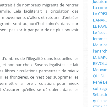
Judaïs
mettrait à de nombreux migrants de rentrer
La com
lle. Cela faciliterait la circulation des
LA CRI
es mouvements d’allers et retours, d’entrées
L’ANAR
grants sont aujourd’hui coincés dans leur
LE PAP
osent pas sortir par peur de ne plus pouvoir
Le "soc
femme
Maurice
l'anarc
M. BAK
s d’ombres de l’illégalité dans lesquelles les
REVOLU
 et non par choix. Soyons légalistes : le fait
Mouvan
es libres circulations permettrait de mieux
QUI SUIS
rir les frontières, ce n’est pas supprimer les
René Be
permettre la libre circulation, pour mieux
suffrag
 s’assurer qu’elles se déroulent dans les
Sébasti
.
qu'ils s
STIRNER