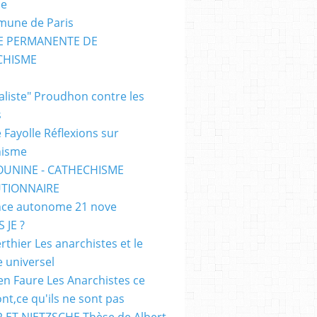
me
mune de Paris
SE PERMANENTE DE
CHISME
E
ialiste" Proudhon contre les
s
 Fayolle Réflexions sur
hisme
OUNINE - CATHECHISME
TIONNAIRE
ce autonome 21 nove
 JE ?
rthier Les anarchistes et le
e universel
en Faure Les Anarchistes ce
ont,ce qu'ils ne sont pas
 ET NIETZSCHE Thèse de Albert