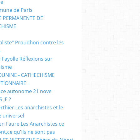
me
mune de Paris
SE PERMANENTE DE
CHISME
E
ialiste" Proudhon contre les
s
 Fayolle Réflexions sur
hisme
OUNINE - CATHECHISME
TIONNAIRE
ce autonome 21 nove
 JE ?
rthier Les anarchistes et le
e universel
en Faure Les Anarchistes ce
ont,ce qu'ils ne sont pas
 ET NIETZSCHE Thèse de Albert