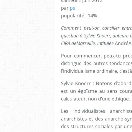
samedi 2 juin 2012
par
ps
popularité : 14%
Comment peut-on concilier entr
question à Sylvie Knoerr, auteure
CIRA deMarseille, intitulée
AndréArr
Pour commencer, peux-tu précis
distingue des autres tendances
l’individualisme ordinaire, c’est
Sylvie Knoerr : Notons d’abord 
est un égoïsme au sens coura
calculateur, non d’une éthique.
Les individualistes anarchi
anarchistes et des anarcho-syn
des structures sociales par un