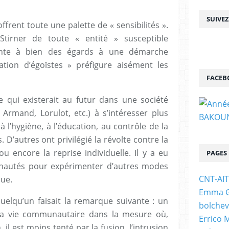
SUIVE
frent toute une palette de « sensibilités ».
tirner de toute « entité » susceptible
arente à bien des égards à une démarche
ation d’égoïstes » préfigure aisément les
FACEB
 qui existerait au futur dans une société
 Armand, Lorulot, etc.) à s’intéresser plus
 à l’hygiène, à l’éducation, au contrôle de la
. D’autres ont privilégié la révolte contre la
ou encore la reprise individuelle. Il y a eu
PAGES
unautés pour expérimenter d’autres modes
CNT-AI
que.
Emma Go
lqu’un faisait la remarque suivante : un
bolchev
à la vie communautaire dans la mesure où,
Errico 
 il est moins tenté par la fusion, l’intrusion