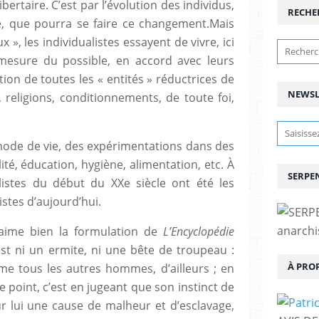
bertaire. C’est par l’évolution des individus,
RECHE
, que pourra se faire ce changement.Mais
 », les individualistes essayent de vivre, ici
mesure du possible, en accord avec leurs
ion de toutes les « entités » réductrices de
NEWSL
 religions, conditionnements, de toute foi,
mode de vie, des expérimentations dans des
té, éducation, hygiène, alimentation, etc. À
SERPEN
listes du début du XXe siècle ont été les
stes d’aujourd’hui.
anarchis
j’aime bien la formulation de
L’Encyclopédie
’est ni un ermite, ni une bête de troupeau :
À PRO
e tous les autres hommes, d’ailleurs ; en
ce point, c’est en jugeant que son instinct de
ur lui une cause de malheur et d’esclavage,