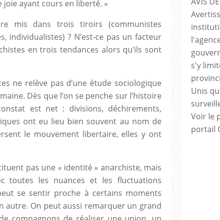
AVIS DE
joie ayant cours en liberté. »
Avertis
être mis dans trois tiroirs (communistes
institut
es, individualistes) ? N’est-ce pas un facteur
l'agenc
chistes en trois tendances alors qu’ils sont
gouvern
s'y lim
provinc
es ne relève pas d’une étude sociologique
Unis qui
maine. Dès que l’on se penche sur l’histoire
surveill
onstat est net : divisions, déchirements,
Voir le 
siques ont eu lieu bien souvent au nom de
portail
ersent le mouvement libertaire, elles y ont
ituent pas une « identité » anarchiste, mais
ec toutes les nuances et les fluctuations
peut se sentir proche à certains moments
’un autre. On peut aussi remarquer un grand
 de compagnons de réaliser une union, un