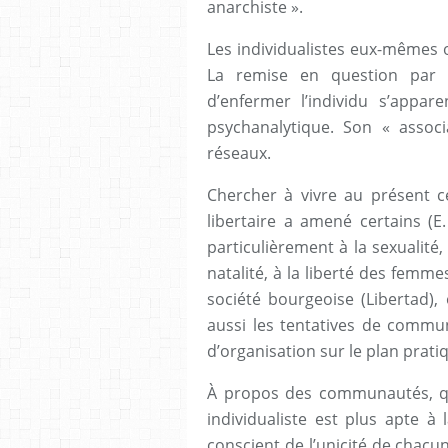
anarchiste ».
Les individualistes eux-mêmes of
La remise en question par S
d’enfermer l’individu s’app
psychanalytique. Son « associ
réseaux.
Chercher à vivre au présent ce
libertaire a amené certains (E.
particulièrement à la sexualité,
natalité, à la liberté des femmes
société bourgeoise (Libertad), 
aussi les tentatives de comm
d’organisation sur le plan prati
À propos des communautés, que
individualiste est plus apte 
conscient de l’unicité de chacun,