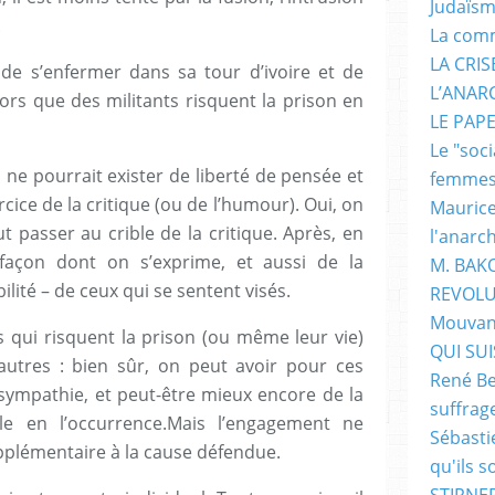
Judaïs
.
La com
LA CRI
e de s’enfermer dans sa tour d’ivoire et de
L’ANAR
lors que des militants risquent la prison en
LE PAP
Le "soc
l ne pourrait exister de liberté de pensée et
femme
rcice de la critique (ou de l’humour). Oui, on
Maurice
ut passer au crible de la critique. Après, en
l'anarc
façon dont on s’exprime, et aussi de la
M. BAK
bilité – de ceux qui se sentent visés.
REVOLU
Mouvan
s qui risquent la prison (ou même leur vie)
QUI SUIS
autres : bien sûr, on peut avoir pour ces
René Be
a sympathie, et peut-être mieux encore de la
suffrag
ile en l’occurrence.Mais l’engagement ne
Sébasti
pplémentaire à la cause défendue.
qu'ils s
STIRNER