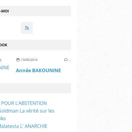
Z-MOI
OOK
13/05/2014
…
Année BAKOUNINE
T POUR L’ABSTENTION
ldman La vérité sur les
iks
Malatesta L' ANARCHIE