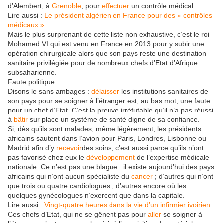
d’Alembert, à
Grenoble
, pour
effectuer
un contrôle médical.
Lire aussi :
Le président algérien en France pour des « contrôles
médicaux »
Mais le plus surprenant de cette liste non exhaustive, c’est le roi
Mohamed VI qui est venu en France en 2013 pour y subir une
opération chirurgicale alors que son pays reste une destination
sanitaire privilégiée pour de nombreux chefs d’Etat d’Afrique
subsaharienne.
Faute politique
Disons le sans ambages :
délaisser
les institutions sanitaires de
son pays pour se soigner à l’étranger est, au bas mot, une faute
pour un chef d’Etat. C’est la preuve irréfutable qu’il n’a pas réussi
à
bâtir
sur place un système de santé digne de sa confiance.
Si, dès qu’ils sont malades, même légèrement, les présidents
africains sautent dans l’avion pour Paris, Londres, Lisbonne ou
Madrid afin d’y
recevoir
des soins, c’est aussi parce qu’ils n’ont
pas favorisé chez eux le
développement
de l’expertise médicale
nationale. Ce n’est pas une blague : il existe aujourd’hui des pays
africains qui n’ont aucun spécialiste du
cancer
; d’autres qui n’ont
que trois ou quatre cardiologues ; d’autres encore où les
quelques gynécologues n’exercent que dans la capitale.
Lire aussi :
Vingt-quatre heures dans la vie d’un infirmier ivoirien
Ces chefs d’Etat, qui ne se gênent pas pour
aller
se soigner à