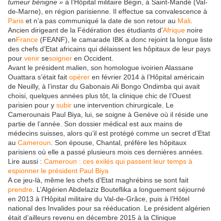
tumeur bénigne »
à l’Hôpital militaire Bégin, à Saint-Mandé (Val-
de-Marne), en région parisienne. Il effectue sa convalescence à
Paris
et n’a pas communiqué la date de son retour au
Mali
.
Ancien dirigeant de la Fédération des étudiants d’
Afrique
noire
en
France
(FEANF), le camarade IBK a donc rejoint la longue liste
des chefs d’Etat africains qui délaissent les hôpitaux de leur pays
pour
venir
se
soigner
en Occident.
Avant le président malien, son homologue ivoirien Alassane
Ouattara s’était fait
opérer
en février 2014 à l’Hôpital américain
de Neuilly, à l’instar du Gabonais Ali Bongo Ondimba qui avait
choisi, quelques années plus tôt, la clinique chic de l’Ouest
parisien pour y
subir
une intervention chirurgicale. Le
Camerounais Paul Biya, lui, se soigne à Genève où il réside une
partie de l’année. Son dossier médical est aux mains de
médecins suisses, alors qu’il est protégé comme un secret d’Etat
au
Cameroun
. Son épouse, Chantal, préfère les hôpitaux
parisiens où elle a passé plusieurs mois ces dernières années.
Lire aussi :
Cameroun : ces exilés qui passent leur temps à
espionner le président Paul Biya
A ce jeu-là, même les chefs d’Etat maghrébins se sont fait
prendre
. L’Algérien Abdelaziz Bouteflika a longuement séjourné
en 2013 à l’Hôpital militaire du Val-de-Grâce, puis à l’Hôtel
national des Invalides pour sa rééducation. Le président algérien
était d’ailleurs revenu en décembre 2015 à la Clinique