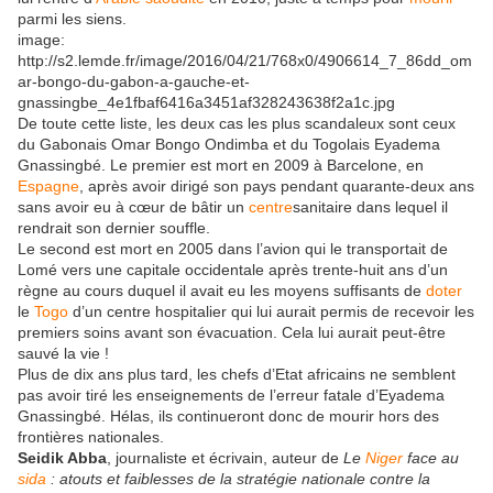
parmi les siens.
image:
http://s2.lemde.fr/image/2016/04/21/768x0/4906614_7_86dd_om
ar-bongo-du-gabon-a-gauche-et-
gnassingbe_4e1fbaf6416a3451af328243638f2a1c.jpg
De toute cette liste, les deux cas les plus scandaleux sont ceux
du Gabonais Omar Bongo Ondimba et du Togolais Eyadema
Gnassingbé. Le premier est mort en 2009 à Barcelone, en
Espagne
, après avoir dirigé son pays pendant quarante-deux ans
sans avoir eu à cœur de bâtir un
centre
sanitaire dans lequel il
rendrait son dernier souffle.
Le second est mort en 2005 dans l’avion qui le transportait de
Lomé vers une capitale occidentale après trente-huit ans d’un
règne au cours duquel il avait eu les moyens suffisants de
doter
le
Togo
d’un centre hospitalier qui lui aurait permis de recevoir les
premiers soins avant son évacuation. Cela lui aurait peut-être
sauvé la vie !
Plus de dix ans plus tard, les chefs d’Etat africains ne semblent
pas avoir tiré les enseignements de l’erreur fatale d’Eyadema
Gnassingbé. Hélas, ils continueront donc de mourir hors des
frontières nationales.
Seidik Abba
, journaliste et écrivain, auteur de
Le
Niger
face au
sida
: atouts et faiblesses de la stratégie nationale contre la