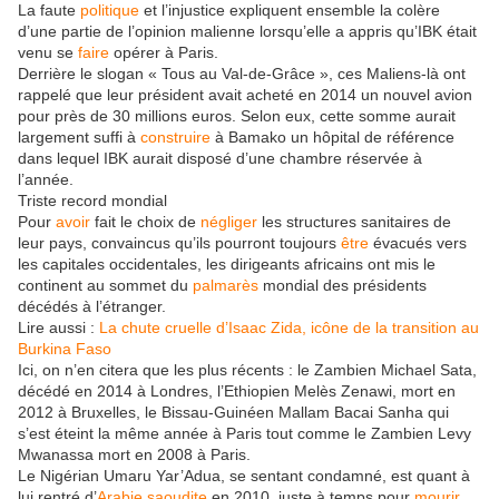
La faute
politique
et l’injustice expliquent ensemble la colère
d’une partie de l’opinion malienne lorsqu’elle a appris qu’IBK était
venu se
faire
opérer à Paris.
Derrière le slogan « Tous au Val-de-Grâce », ces Maliens-là ont
rappelé que leur président avait acheté en 2014 un nouvel avion
pour près de 30 millions euros. Selon eux, cette somme aurait
largement suffi à
construire
à Bamako un hôpital de référence
dans lequel IBK aurait disposé d’une chambre réservée à
l’année.
Triste record mondial
Pour
avoir
fait le choix de
négliger
les structures sanitaires de
leur pays, convaincus qu’ils pourront toujours
être
évacués vers
les capitales occidentales, les dirigeants africains ont mis le
continent au sommet du
palmarès
mondial des présidents
décédés à l’étranger.
Lire aussi :
La chute cruelle d’Isaac Zida, icône de la transition au
Burkina Faso
Ici, on n’en citera que les plus récents : le Zambien Michael Sata,
décédé en 2014 à Londres, l’Ethiopien Melès Zenawi, mort en
2012 à Bruxelles, le Bissau-Guinéen Mallam Bacai Sanha qui
s’est éteint la même année à Paris tout comme le Zambien Levy
Mwanassa mort en 2008 à Paris.
Le Nigérian Umaru Yar’Adua, se sentant condamné, est quant à
lui rentré d’
Arabie saoudite
en 2010, juste à temps pour
mourir