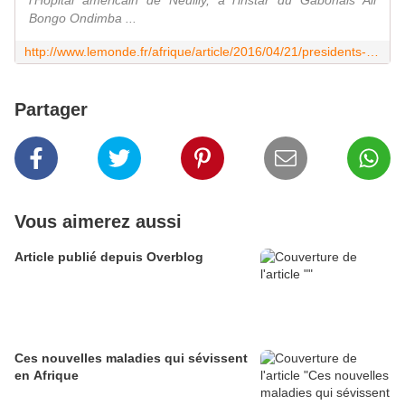
l'Hôpital américain de Neuilly, à l'instar du Gabonais Ali
Bongo Ondimba ...
http://www.lemonde.fr/afrique/article/2016/04/21/presidents-africains-pourquoi-ne-restez-vous-pas-mourir-au-pays_4906616_3212.html
Partager
Vous aimerez aussi
Article publié depuis Overblog
Ces nouvelles maladies qui sévissent
en Afrique