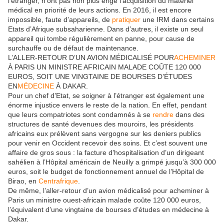
l’étranger, n’ont pas non plus érigé l’acquisition du matériel
médical en priorité de leurs actions. En 2016, il est encore
impossible, faute d’appareils, de
pratiquer
une IRM dans certains
Etats d’Afrique subsaharienne. Dans d’autres, il existe un seul
appareil qui tombe régulièrement en panne, pour cause de
surchauffe ou de défaut de maintenance.
L’ALLER-RETOUR D’UN AVION MÉDICALISÉ POUR
ACHEMINER
À PARIS UN MINISTRE AFRICAIN MALADE COÛTE 120 000
EUROS, SOIT UNE VINGTAINE DE BOURSES D’ÉTUDES
EN
MÉDECINE
À DAKAR.
Pour un chef d’Etat, se soigner à l’étranger est également une
énorme injustice envers le reste de la nation. En effet, pendant
que leurs compatriotes sont condamnés à se
rendre
dans des
structures de santé devenues des mouroirs, les présidents
africains eux prélèvent sans vergogne sur les deniers publics
pour venir en Occident recevoir des soins. Et c’est souvent une
affaire de gros sous : la facture d’hospitalisation d’un dirigeant
sahélien à l’Hôpital américain de Neuilly a grimpé jusqu’à 300 000
euros, soit le budget de fonctionnement annuel de l’Hôpital de
Birao, en
Centrafrique
.
De même, l’aller-retour d’un avion médicalisé pour acheminer à
Paris un ministre ouest-africain malade coûte 120 000 euros,
l’équivalent d’une vingtaine de bourses d’études en médecine à
Dakar.