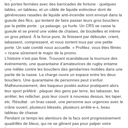
les portes fermées avec des barricades de fortune - quelques
tables, un tableau, et un câble de liquide extincteur dont de
généreuses rasades de liquide anti-incendie sont envoyé dans la
gueule des flics, qui tentent de faire passer leurs gros boucliers
par la petite porte : ça patauge, ça hurle. Un CRS se casse la
gueule et se prend une volée de chaises, de bouteilles et même
un gros pétard. À la force pure, ils finissent par débouler, crient,
tabassent, compressent, et nous sortent tous par une petite
porte. Un sale comité nous accueille. « Profitez, vous êtes filmés
» ricane sûrement le major de la promo.
L’histoire n’est pas finie. Trouvant scandaleuse la tournure des
évènements, une quarantaine d’amateurices de rugby entame
une mêlée contre les boucliers des gendarmes mobiles dans une
partie de la nasse. La charge ouvre un espace entre les deux
boucliers. Une quarantaine de personnes peut s’enfuir.
Malheureusement, des baqueux postés autour pratiquent alors
leur sport préféré : plaquer des gens par terre, les tabasser, les
arrêter, les relâcher, puis leur courir à nouveau dessus, les taper,
etc. Résultat : un bras cassé, une personne aux urgences avec le
crâne ouvert, plusieurs blessés, plusieurs arrêté-e-s, beau
tableau de chasse.
Pendant ce temps les alentours de la facs sont progressivement
quadrillés de bleus, qui ne se gênent pas pour palper voire