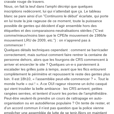
cravate rouge de travers.
Nous, on fait la teuf dans l’amphi décrépi que quelques
inscriptions redécorent, lui qui n’attendait que ça. Le tableau
blanc se pare ainsi d’un "Continuons le début" écarlate, qui porte
en lui toute la joie rageuse de ce moment, toute la puissance
possible de gentes qui décident d’agir ensemble hors des
étiquettes et des comparaisons-neutralisations stériles ("C’est
comme/mieux/moins bien que le CPE/le mouvement de 1986/le
mouvement LRU de 2009, etc.") : on n’apprend pas à
commencer !
Quelques détails techniques cependant : comment se barricader
correctement, mais surtout comment faire rentrer la centaine de
personne dehors, alors que les fourgons de CRS commencent à
arriver et encercler le site ? Quelques un-e-s parviennent à
escalader les grilles juste à temps, avant que les flics entourent
complètement le périmètre et repoussent le reste des gentes plus
loin. Il est 18h10, « l’assemblée peut-elle commencer ? ». Tout le
monde hurle « oui ! ». A ce OUI rageur résonne un écho casqué
qui vient troubler la belle ambiance : les CRS arrivent, petites
rangées serrées, et tentent d’ouvrir les portes de l’amphithéâtre.
Peut-être veulent-ils prendre un cours de rattrapage en auto-
organisation ou en autodéfense populaire ? On tente de rester, et
d’un accord commun il n’est pas question que la police vienne
empêcher une assemblée de lutte de se tenir.Alors on maintient