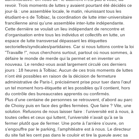
revoir. Trois moments de luttes y avaient pourtant été décidés ce
jour-là : une assemblée locale, le matin, réunissant tous les
étudiant-e-s de Tolbiac, la coordination de lutte inter-universitaire
francilienne ainsi qu’une assemblée inter-lutte indépendante.
Cette dernière se voulait un lieu indépendant de rencontre et
d’organisation entre tous les individus et collectifs en lutte, un
espace de lutte transversal dépassant les étiquettes
sectorielles/syndicales/partidaires. Car si nous luttons contre la loi
"Travaille !", nous cherchons surtout, partout où nous sommes, à
défaire le monde de merde qui la permet et en inventer un
nouveau. Le rendez-vous avait largement circulé ces derniers
jours : 18 heures à Tolbiac. Aucun de ces trois moments de luttes
n’ont été possibles en raison de la décision de fermeture
administrative de Paris-I, précisément prise pour tuer dans l’œuf
un tel moment hors-étiquette et les possibles qu’il contient, hors
du contrôle des bureaucrates apprentis ou confirmés.
Plus d’une centaine de personnes se retrouvent, d’abord au parc
de Choisy puis en face des grilles fermées. Que faire ? Vite, une
solution. Refusons de nous laisser faire : l’université est à nous, à
toutes celles et ceux qui luttent, l’université n’avait qu’à se la
fermer plutôt que de fermer. Une porte à l’arrière s’ouvre, on
s’engouffre par le parking, l’amphitéatre est à nous. Le directeur
du site fait les cent pas dans le couloir et tire la gueule avec sa