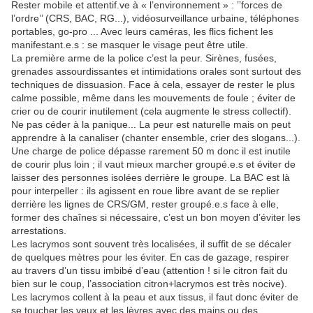
Rester mobile et attentif.ve à « l’environnement » : ’’forces de
l’ordre’’ (CRS, BAC, RG...), vidéosurveillance urbaine, téléphones
portables, go-pro ... Avec leurs caméras, les flics fichent les
manifestant.e.s : se masquer le visage peut être utile.
La première arme de la police c’est la peur. Sirènes, fusées,
grenades assourdissantes et intimidations orales sont surtout des
techniques de dissuasion. Face à cela, essayer de rester le plus
calme possible, même dans les mouvements de foule ; éviter de
crier ou de courir inutilement (cela augmente le stress collectif).
Ne pas céder à la panique... La peur est naturelle mais on peut
apprendre à la canaliser (chanter ensemble, crier des slogans...).
Une charge de police dépasse rarement 50 m donc il est inutile
de courir plus loin ; il vaut mieux marcher groupé.e.s et éviter de
laisser des personnes isolées derrière le groupe. La BAC est là
pour interpeller : ils agissent en roue libre avant de se replier
derrière les lignes de CRS/GM, rester groupé.e.s face à elle,
former des chaînes si nécessaire, c’est un bon moyen d’éviter les
arrestations.
Les lacrymos sont souvent très localisées, il suffit de se décaler
de quelques mètres pour les éviter. En cas de gazage, respirer
au travers d’un tissu imbibé d’eau (attention ! si le citron fait du
bien sur le coup, l’association citron+lacrymos est très nocive).
Les lacrymos collent à la peau et aux tissus, il faut donc éviter de
se toucher les yeux et les lèvres avec des mains ou des