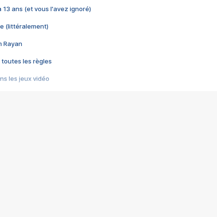
 a 13 ans (et vous l'avez ignoré)
e (littéralement)
im Rayan
 toutes les règles
s les jeux vidéo
us choquant de Rockstar ? - Le scandale BULLY
e plus moche de Steam
du RÊVE tourne au CAUCHEMAR
pendant 8 heures
it… à tort
umiliés par un jeu vidéo
ire - Final Fantasy 8