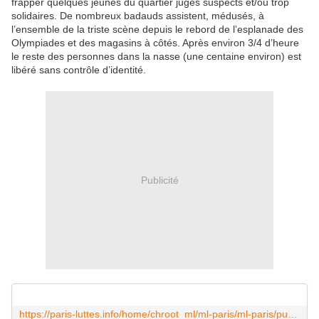
frapper quelques jeunes du quartier jugés suspects et/ou trop
solidaires. De nombreux badauds assistent, médusés, à
l’ensemble de la triste scène depuis le rebord de l’esplanade des
Olympiades et des magasins à côtés. Après environ 3/4 d’heure
le reste des personnes dans la nasse (une centaine environ) est
libéré sans contrôle d’identité.
Publicité
https://paris-luttes.info/home/chroot_ml/ml-paris/ml-paris/public_html/local/cache-vignettes/L614xH369/20160317_181205-73d90-68da1.jpg?1458293884