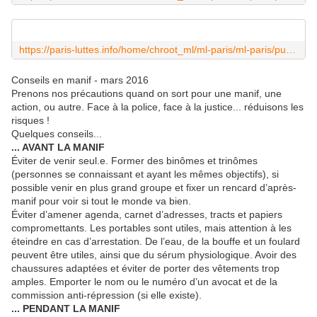
https://paris-luttes.info/home/chroot_ml/ml-paris/ml-paris/public_html/local/cache-vignettes/L600xH338/cdynsu6xiaakz81-dabac-e42f7.jpg?1458296713
Conseils en manif - mars 2016
Prenons nos précautions quand on sort pour une manif, une
action, ou autre. Face à la police, face à la justice... réduisons les
risques !
Quelques conseils...
... AVANT LA MANIF
Éviter de venir seul.e. Former des binômes et trinômes
(personnes se connaissant et ayant les mêmes objectifs), si
possible venir en plus grand groupe et fixer un rencard d’après-
manif pour voir si tout le monde va bien.
Éviter d’amener agenda, carnet d’adresses, tracts et papiers
compromettants. Les portables sont utiles, mais attention à les
éteindre en cas d’arrestation. De l’eau, de la bouffe et un foulard
peuvent être utiles, ainsi que du sérum physiologique. Avoir des
chaussures adaptées et éviter de porter des vêtements trop
amples. Emporter le nom ou le numéro d’un avocat et de la
commission anti-répression (si elle existe).
... PENDANT LA MANIF