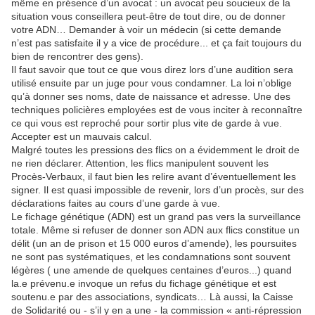
même en présence d’un avocat : un avocat peu soucieux de la
situation vous conseillera peut-être de tout dire, ou de donner
votre ADN… Demander à voir un médecin (si cette demande
n’est pas satisfaite il y a vice de procédure... et ça fait toujours du
bien de rencontrer des gens).
Il faut savoir que tout ce que vous direz lors d’une audition sera
utilisé ensuite par un juge pour vous condamner. La loi n’oblige
qu’à donner ses noms, date de naissance et adresse. Une des
techniques policières employées est de vous inciter à reconnaître
ce qui vous est reproché pour sortir plus vite de garde à vue.
Accepter est un mauvais calcul.
Malgré toutes les pressions des flics on a évidemment le droit de
ne rien déclarer. Attention, les flics manipulent souvent les
Procès-Verbaux, il faut bien les relire avant d’éventuellement les
signer. Il est quasi impossible de revenir, lors d’un procès, sur des
déclarations faites au cours d’une garde à vue.
Le fichage génétique (ADN) est un grand pas vers la surveillance
totale. Même si refuser de donner son ADN aux flics constitue un
délit (un an de prison et 15 000 euros d’amende), les poursuites
ne sont pas systématiques, et les condamnations sont souvent
légères ( une amende de quelques centaines d’euros...) quand
la.e prévenu.e invoque un refus du fichage génétique et est
soutenu.e par des associations, syndicats… Là aussi, la Caisse
de Solidarité ou - s’il y en a une - la commission « anti-répression