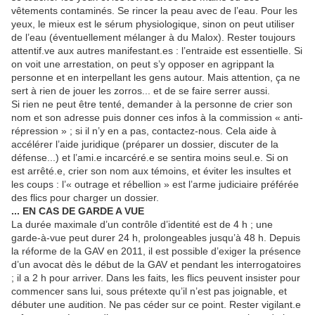
vêtements contaminés. Se rincer la peau avec de l’eau. Pour les
yeux, le mieux est le sérum physiologique, sinon on peut utiliser
de l’eau (éventuellement mélanger à du Malox). Rester toujours
attentif.ve aux autres manifestant.es : l’entraide est essentielle. Si
on voit une arrestation, on peut s’y opposer en agrippant la
personne et en interpellant les gens autour. Mais attention, ça ne
sert à rien de jouer les zorros... et de se faire serrer aussi.
Si rien ne peut être tenté, demander à la personne de crier son
nom et son adresse puis donner ces infos à la commission « anti-
répression » ; si il n’y en a pas, contactez-nous. Cela aide à
accélérer l’aide juridique (préparer un dossier, discuter de la
défense...) et l’ami.e incarcéré.e se sentira moins seul.e. Si on
est arrêté.e, crier son nom aux témoins, et éviter les insultes et
les coups : l’« outrage et rébellion » est l’arme judiciaire préférée
des flics pour charger un dossier.
... EN CAS DE GARDE A VUE
La durée maximale d’un contrôle d’identité est de 4 h ; une
garde-à-vue peut durer 24 h, prolongeables jusqu’à 48 h. Depuis
la réforme de la GAV en 2011, il est possible d’exiger la présence
d’un avocat dès le début de la GAV et pendant les interrogatoires
; il a 2 h pour arriver. Dans les faits, les flics peuvent insister pour
commencer sans lui, sous prétexte qu’il n’est pas joignable, et
débuter une audition. Ne pas céder sur ce point. Rester vigilant.e