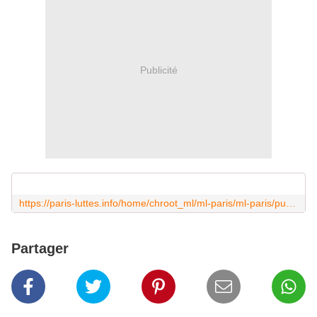
Publicité
https://paris-luttes.info/home/chroot_ml/ml-paris/ml-paris/public_html/local/cache-vignettes/L614xH369/20160317_183726-df259-08bb2.jpg?1458293884
Partager