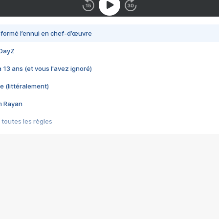
nsformé l’ennui en chef-d’œuvre
 DayZ
 a 13 ans (et vous l'avez ignoré)
e (littéralement)
im Rayan
 toutes les règles
s les jeux vidéo
us choquant de Rockstar ? - Le scandale BULLY
e plus moche de Steam
du RÊVE tourne au CAUCHEMAR
pendant 8 heures