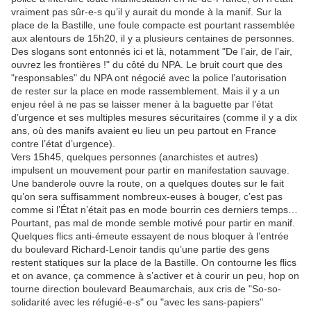
vraiment pas sûr-e-s qu’il y aurait du monde à la manif. Sur la
place de la Bastille, une foule compacte est pourtant rassemblée
aux alentours de 15h20, il y a plusieurs centaines de personnes.
Des slogans sont entonnés ici et là, notamment "De l’air, de l’air,
ouvrez les frontières !" du côté du NPA. Le bruit court que des
"responsables" du NPA ont négocié avec la police l’autorisation
de rester sur la place en mode rassemblement. Mais il y a un
enjeu réel à ne pas se laisser mener à la baguette par l’état
d’urgence et ses multiples mesures sécuritaires (comme il y a dix
ans, où des manifs avaient eu lieu un peu partout en France
contre l’état d’urgence).
Vers 15h45, quelques personnes (anarchistes et autres)
impulsent un mouvement pour partir en manifestation sauvage.
Une banderole ouvre la route, on a quelques doutes sur le fait
qu’on sera suffisamment nombreux-euses à bouger, c’est pas
comme si l’État n’était pas en mode bourrin ces derniers temps…
Pourtant, pas mal de monde semble motivé pour partir en manif.
Quelques flics anti-émeute essayent de nous bloquer à l’entrée
du boulevard Richard-Lenoir tandis qu’une partie des gens
restent statiques sur la place de la Bastille. On contourne les flics
et on avance, ça commence à s’activer et à courir un peu, hop on
tourne direction boulevard Beaumarchais, aux cris de "So-so-
solidarité avec les réfugié-e-s" ou "avec les sans-papiers"