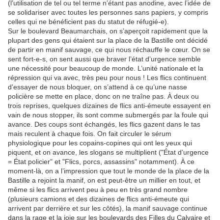
(l’utilisation de tel ou tel terme n’étant pas anodine, avec l’idée de
se solidariser avec toutes les personnes sans papiers, y compris
celles qui ne bénéficient pas du statut de réfugié-e).
Sur le boulevard Beaumarchais, on s’aperçoit rapidement que la
plupart des gens qui étaient sur la place de la Bastille ont décidé
de partir en manif sauvage, ce qui nous réchauffe le cœur. On se
sent fort-e-s, on sent aussi que braver l’état d’urgence semble
une nécessité pour beaucoup de monde. L’unité nationale et la
répression qui va avec, très peu pour nous ! Les flics continuent
d’essayer de nous bloquer, on s’attend à ce qu’une nasse
policière se mette en place, donc on ne traîne pas. À deux ou
trois reprises, quelques dizaines de flics anti-émeute essayent en
vain de nous stopper, ils sont comme submergés par la foule qui
avance. Des coups sont échangés, les flics gazent dans le tas
mais reculent à chaque fois. On fait circuler le sérum
physiologique pour les copains-copines qui ont les yeux qui
piquent, et on avance, les slogans se multiplient ("État d’urgence
= État policier" et "Flics, porcs, assassins" notamment). À ce
moment-là, on a l’impression que tout le monde de la place de la
Bastille a rejoint la manif, on est peut-être un millier en tout, et
même si les flics arrivent peu à peu en très grand nombre
(plusieurs camions et des dizaines de flics anti-émeute qui
arrivent par derrière et sur les côtés), la manif sauvage continue
dans la rage et la joie sur les boulevards des Filles du Calvaire et