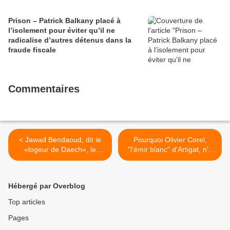
Prison – Patrick Balkany placé à
l’isolement pour éviter qu’il ne
radicalise d’autres détenus dans la
fraude fiscale
Commentaires
< Jawad Bendaoud, dit le
Pourquoi Olivier Corel,
«logeur de Daech», le
"l'émir blanc" d'Artigat, n'a
bouffon dont la France avait
jamais été condamné >
besoin
Hébergé par Overblog
Top articles
Pages