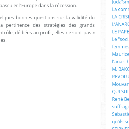
Judaïs
basculer l’Europe dans la récession.
La com
LA CRI
uelques bonnes questions sur la validité du
L’ANAR
la pertinence des stratégies des grands
LE PAP
trôle, dédiées au profit, elles ne sont pas «
Le "soc
mes.
femme
Maurice
l'anarc
M. BAK
REVOLU
Mouvan
QUI SUIS
René Be
suffrag
Sébasti
qu'ils s
STIRNER