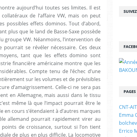
montre aujourd’hui toutes ses limites. Il est
SUIVE
s collatéraux de l’affaire VW, mais on peut
 possibles effets dominos. Tout d’abord,
utant plus que le land de Basse-Saxe possède
 du groupe VW. Néanmoins, l’intervention de
FACEB
e pourrait se révéler nécessaire. Ces deux
 moyens, tant que les effets domino sont
dustrie financière américaine montre que les
nsidérables. Compte tenu de l’échec d’une
tièrement sur les volumes et de prévisibles
cure d’amaigrissement. Celle-ci ne sera pas
PAGES
nt en Allemagne, mais aussi dans le tissu
 c’est même là que l’impact pourrait être le
CNT-AI
dale en cours s’étendaient à d’autres marques
Emma Go
èle allemand pourrait rapidement virer au
bolchev
oints de croissance, surtout si l’on tient
Errico 
le de plus en plus difficile. La locomotive