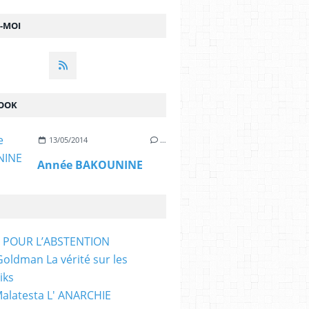
Z-MOI
OOK
13/05/2014
…
Année BAKOUNINE
T POUR L’ABSTENTION
ldman La vérité sur les
iks
Malatesta L' ANARCHIE