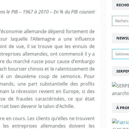
RECHE
ans le PIB – 1967 à 2010 – En % du PIB courant
 l’économie allemande dépend fortement de
NEWSL
 sur laquelle l’Allemagne a une influence
nt de vue, il se trouve que les ennuis de
treprises allemandes, ont commencé il y a
ure du marché russe pour cause d’embargo
ach boursier chinois et le ralentissement de
SERPEN
été un deuxième coup de semonce. Pour
ands, une part substantielle des profits
main la récession revient en Europe, si des
anarchis
e de fraudes caractérisées, ce qui était
it bien devenir le talon d’Achille.
À PRO
ire en cours. Les clients qu’elles ne trouvent
 les entreprises allemandes doivent les