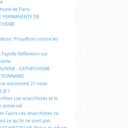
me
mune de Paris
SE PERMANENTE DE
CHISME
E
ialiste" Proudhon contre les
s
 Fayolle Réflexions sur
hisme
OUNINE - CATHECHISME
TIONNAIRE
ce autonome 21 nove
 JE ?
rthier Les anarchistes et le
e universel
en Faure Les Anarchistes ce
ont,ce qu'ils ne sont pas
 ET NIETZSCHE Thèse de Albert