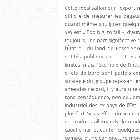
Cette focalisation sur l’export 
difficile de mesurer les dégât
quand même souligner quelques
VW est « Too big, to fail », d’a
toujours une part significative
l’État ou du land de Basse-Sax
entités publiques en ont les
limités, mais l’exemple de l’in
effets de bord sont parfois co
stratégie du groupe reposant en
amendes record, il y aura une 
sans conséquence, non seuleme
industriel des ex-pays de l’Est,
plus fort. Si les effets du scan
et produits allemands, le mod
cauchemar et coûter quelques p
compte d’une conjoncture mondia