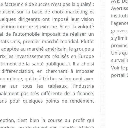
AVIS DE
Le facteur clé de succès n’est pas la qualité :
Avertis
ruisent sur la base de choix marketing et
institut
uelques dirigeants ont imposé leur vision
l'agenc
ition interne et externe. Ainsi, la volonté
gouvern
 de l’automobile imposait de réaliser un
s'y lim
tats-Unis, premier marché mondial. Plutôt
provinc
adaptée au marché américain, le groupe a
Unis qui
prix les investissements réalisés en Europe
surveill
triment de la santé publique…). Il a choisi
Voir le 
différenciation, en cherchant à imposer
portail
économique, quitte à tricher sciemment avec
er sur tous les tableaux, l’industrie
nalement pas très différente de la finance,
tions pour quelques points de rendement
ption, c’est bien la course au profit qui
eprises, au détriment des salariés. Malgré