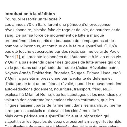
Introduction à la réédition
Pourquoi ressortir un tel texte ?
Les années 70 en Italie furent une période d’effervescence
révolutionnaire, histoire faite de rage et de joie, de sourires et de
sang. De par sa force ce mouvement de lutte a marqué
profondément les esprits de beaucoup de compagnons et de
nombreux inconnus, et continue de le faire aujourd’hui. Qui n’a
pas été touché et accroché par des récits comme celui de Paolo
Pozzi [
1
], qui raconte les années de l’Autonomie à Milan et sa vie
? Qui n’a pas entendu parler des groupes de lutte armée qui ont
vu le jour dans cette période de trouble (Action Révolutionnaire,
Noyaux Armés Prolétarien, Brigades Rouges, Primea Linea, etc.)
? Qui n’a pas été impressionné par la volonté de défense et
d’attaque de tout un prolétariat révolté, quand le mouvement des
auto-réductions (logement, nourriture, transport, fringues...)
explosait à Milan et Rome, que les sabotages et les incendies de
voitures des contremaîtres étaient choses courantes, que les
flingues faisaient partis de l’armement dans les manifs, au même
titre que les cocktails molotovs et les clés à molette ?
Mais cette période est aujourd’hui finie et la répression qui
s’abattit sur les épaules de ceux qui osèrent s’insurger fut terrible.
Des dizaines de morts et de blessés, des milliers de prisonniers,