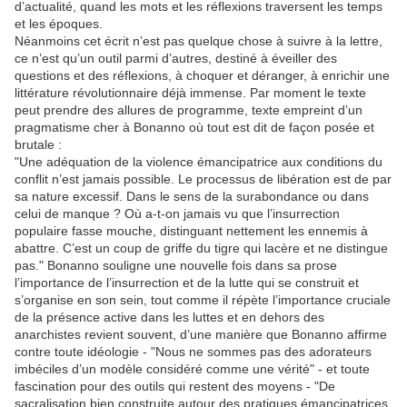
d’actualité, quand les mots et les réflexions traversent les temps
et les époques.
Néanmoins cet écrit n’est pas quelque chose à suivre à la lettre,
ce n’est qu’un outil parmi d’autres, destiné à éveiller des
questions et des réflexions, à choquer et déranger, à enrichir une
littérature révolutionnaire déjà immense. Par moment le texte
peut prendre des allures de programme, texte empreint d’un
pragmatisme cher à Bonanno où tout est dit de façon posée et
brutale :
"Une adéquation de la violence émancipatrice aux conditions du
conflit n’est jamais possible. Le processus de libération est de par
sa nature excessif. Dans le sens de la surabondance ou dans
celui de manque ? Où a-t-on jamais vu que l’insurrection
populaire fasse mouche, distinguant nettement les ennemis à
abattre. C’est un coup de griffe du tigre qui lacère et ne distingue
pas." Bonanno souligne une nouvelle fois dans sa prose
l’importance de l’insurrection et de la lutte qui se construit et
s’organise en son sein, tout comme il répète l’importance cruciale
de la présence active dans les luttes et en dehors des
anarchistes revient souvent, d’une manière que Bonanno affirme
contre toute idéologie - "Nous ne sommes pas des adorateurs
imbéciles d’un modèle considéré comme une vérité" - et toute
fascination pour des outils qui restent des moyens - "De
sacralisation bien construite autour des pratiques émancipatrices