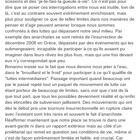
scissions et des "je-te-fais-la-gueule-à-vie". Ce n’est pas pour
dire que se poser ces interrogations entre nous est inutile, loin de
là, c’est au contraire souvent extrêmement enrichissant, mais
plus pour souligner ce que de telles limites dans nos manières de
penser et d’agir peuvent amener lorsque nous sommes
confrontés à des luttes qui dépassent notre seul milieu. Par
exemple des anarchistes se sont retirés de l’insurrection de
décembre 2008 en Grèce, dépassés par des événements qui les
submergeaient, incapable de participer à ce qu’ils avaient pu
imaginer dans leurs rêves les plus fous, mais qui une fois devant
eux n’y correspondait que peu.
Bonanno insiste sur le fait que nous devons nous jeter à l’eau,
dans le "brouillard et le froid" pour participer à ce qu’il qualifie de
"luttes intermédiaires". Passage important quand beaucoup ont
par le passé rejeté tout un paquet de mouvement de lutte car
étant porteur de beaucoup de limites, sans voir que c’est de là
que tout part, que tous les possibles deviennent réalité et qu’enfin
des étincelles de subversion jaillissent. Des mouvements qui ont
dès le début pris une tournure insurrectionnelle en rupture claire
avec l’existant sont très rares et souvent le fait d’anarchiste.
Réaffirmer maintenant que notre place se trouve ni dans une
avant-garde ni dans un rapport extérieur mais au côté d’un
prolétariat qui remet en question ses conditions de vie, même si
c’est de façon extrêmement limitée et faible, est crucial. Car