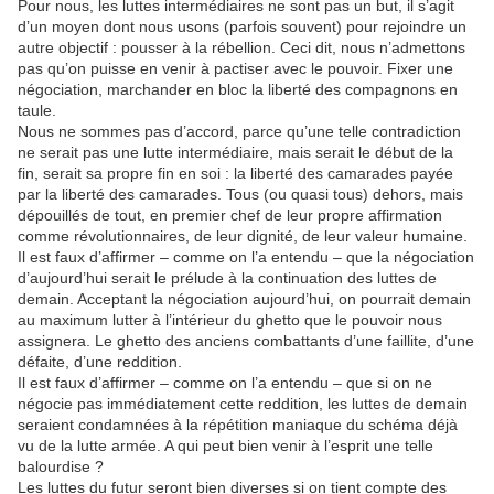
Pour nous, les luttes intermédiaires ne sont pas un but, il s’agit
d’un moyen dont nous usons (parfois souvent) pour rejoindre un
autre objectif : pousser à la rébellion. Ceci dit, nous n’admettons
pas qu’on puisse en venir à pactiser avec le pouvoir. Fixer une
négociation, marchander en bloc la liberté des compagnons en
taule.
Nous ne sommes pas d’accord, parce qu’une telle contradiction
ne serait pas une lutte intermédiaire, mais serait le début de la
fin, serait sa propre fin en soi : la liberté des camarades payée
par la liberté des camarades. Tous (ou quasi tous) dehors, mais
dépouillés de tout, en premier chef de leur propre affirmation
comme révolutionnaires, de leur dignité, de leur valeur humaine.
Il est faux d’affirmer – comme on l’a entendu – que la négociation
d’aujourd’hui serait le prélude à la continuation des luttes de
demain. Acceptant la négociation aujourd’hui, on pourrait demain
au maximum lutter à l’intérieur du ghetto que le pouvoir nous
assignera. Le ghetto des anciens combattants d’une faillite, d’une
défaite, d’une reddition.
Il est faux d’affirmer – comme on l’a entendu – que si on ne
négocie pas immédiatement cette reddition, les luttes de demain
seraient condamnées à la répétition maniaque du schéma déjà
vu de la lutte armée. A qui peut bien venir à l’esprit une telle
balourdise ?
Les luttes du futur seront bien diverses si on tient compte des