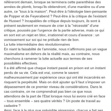
référeront demain, lorsque se terminera cette parenthèse des
années de plomb, lorsqu’ils obtiendront, d’une manière ou d’une
autre, ce "tous à la maison". Peut-être à l’idéologie bien-pensante
de Popper et de Feyerabend ? Peut-être à la critique de l’existant
de Husserl ? Incapables de critique depuis toujours, ils sont à
présent seulement en mesure de crier à la "nécessité" d’une
critique, poussés par l’urgence de la partie adverse, mais ce qui
en sort est un rejet en bloc, irrationnel et couru d’avance : un
vomissement sur soi qui ne prélude rien de bon.
La lutte intermédiaire des révolutionnaires
En niant la faisabilité de l’amnistie, nous n’affirmons pas un vague
maximalisme en dehors de la réalité mais, au contraire, nous
cherchons à ramener la lutte actuelle aux termes de ses
possibilités effectives.
Il a été affirmé que chaque instant passé en prison est un instant
perdu de sa vie. Cela est vrai, comme le savent
malheureusement par expérience ceux qui ont été incarcérés en
risquant la perpétuité. Mais on doit ajouter qu’il faut s’imposer un
dépassement de ce premier niveau de considérations. Dans le
cas contraire, on ne comprendrait pas bien ce que nous
attendions de la part de l’Etat lorsque nous lui avons crié en face
– tous ensemble – ses quatre vérités ? Un poste de travail au
cadastre ?
Ainsi, face à la plus que prévisible répression, chacun a fait ses