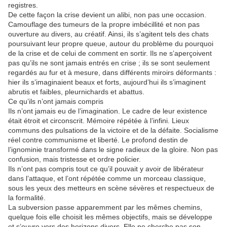
registres.
De cette façon la crise devient un alibi, non pas une occasion.
Camouflage des tumeurs de la propre imbécillité et non pas
ouverture au divers, au créatif. Ainsi, ils s’agitent tels des chats
poursuivant leur propre queue, autour du problème du pourquoi
de la crise et de celui de comment en sortir. Ils ne s’aperçoivent
pas qu’ils ne sont jamais entrés en crise ; ils se sont seulement
regardés au fur et à mesure, dans différents miroirs déformants :
hier ils s’imaginaient beaux et forts, aujourd’hui ils s’imaginent
abrutis et faibles, pleurnichards et abattus.
Ce qu’ils n’ont jamais compris
Ils n’ont jamais eu de l’imagination. Le cadre de leur existence
était étroit et circonscrit. Mémoire répétée à l’infini. Lieux
communs des pulsations de la victoire et de la défaite. Socialisme
réel contre communisme et liberté. Le profond destin de
l’ignominie transformé dans le signe radieux de la gloire. Non pas
confusion, mais tristesse et ordre policier.
Ils n’ont pas compris tout ce qu’il pouvait y avoir de libérateur
dans l’attaque, et l’ont répétée comme un morceau classique,
sous les yeux des metteurs en scène sévères et respectueux de
la formalité.
La subversion passe apparemment par les mêmes chemins,
quelque fois elle choisit les mêmes objectifs, mais se développe
et s’ouvre vers des horizons divers. Elle ne cherche pas son