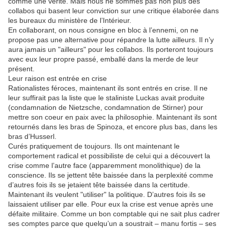
comme une vérité. Mais nous ne sommes pas non plus des
collabos qui basent leur conviction sur une critique élaborée dans
les bureaux du ministère de l’Intérieur.
En collaborant, on nous consigne en bloc à l’ennemi, on ne
propose pas une alternative pour répandre la lutte ailleurs. Il n’y
aura jamais un "ailleurs" pour les collabos. Ils porteront toujours
avec eux leur propre passé, emballé dans la merde de leur
présent.
Leur raison est entrée en crise
Rationalistes féroces, maintenant ils sont entrés en crise. Il ne
leur suffirait pas la liste que le staliniste Luckas avait produite
(condamnation de Nietzsche, condamnation de Stirner) pour
mettre son coeur en paix avec la philosophie. Maintenant ils sont
retournés dans les bras de Spinoza, et encore plus bas, dans les
bras d’Husserl.
Curés pratiquement de toujours. Ils ont maintenant le
comportement radical et possibiliste de celui qui a découvert la
crise comme l’autre face (apparemment monolithique) de la
conscience. Ils se jettent tête baissée dans la perplexité comme
d’autres fois ils se jetaient tête baissée dans la certitude.
Maintenant ils veulent "utiliser" la politique. D’autres fois ils se
laissaient utiliser par elle. Pour eux la crise est venue après une
défaite militaire. Comme un bon comptable qui ne sait plus cadrer
ses comptes parce que quelqu’un a soustrait – manu fortis – ses