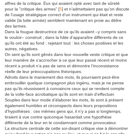
affres de la critique. Eux qui avaient opté avec tant de sûreté
pour la "critique des armes" [
5
] et n’admettaient pas qu’on discute
de l’usage stratégique correct d’un instrument qui était et reste
valide (la lutte armée) semblent maintenant en proie au délire
des larmes.
Dans la fougue destructrice de ce qu’ils avaient –y compris sans
le vouloir– construit ; dans la hâte d’apparaître différents de ce
qu’ils ont été au fond ; rejetant tout : les choses positives et les
autres, négatives.
On sent qu’ils sont gênés dans leur nouvelle veste critique et que
leur manière de s’accrocher à ce que leur passé récent et moins
récent a produit n’a pas de sens et démontre l’inconsistance
réelle de leur préoccupations théoriques.
Adroits dans le maniement des mots, ils pourraient peut-être
embrouiller quelque compagnon plus ingénu, mais je ne pense
pas qu’ils réussissent à convaincre ceux qui se rendent compte
de la volte-face acrobatique qu’ils sont en train d’effectuer.
Souples dans leur mode d’élaborer les mots, ils sont à présent
également humbles et circonspects dans leurs propositions
d’hypothèses : ces mêmes gens qui, il n’y a pas si longtemps,
tiraient à vue contre quiconque hasardait une hypothèse
différente de la leur en le condamnant comme provocateur.
La structure centrale de cette soi-disant critique vise à démontrer