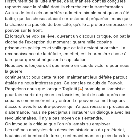
l’instrument de la lutte armée, de la manière dont ils conçu les
rapports avec la réalité dont ils cherchaient la transformation.
Au lieu de tout cela on préfère admettre simplement qu’on a été
battu, que les choses étaient correctement préparées, mais que
la chance n’a pas été du bon côté, qu’elle a préféré embrasser le
pouvoir sur le front.
Et lorsqu’une voix se lève, ouvrant un discours critique, on bat la
cloche de l’exception du moment ; quatre mille copains
prisonniers politiques et voilà que ce fait devient prioritaire. La
reconnaissance de la défaite, en effet, est la première chose à
faire pour qui veut négocier la capitulation.
Nous avons toujours dit que même en cas de victoire pour nous,
la guerre
continuerait ; pour cette raison, maintenant leur défaite partout
étalée ne nous intéresse pas. Ce sont les calculs de Pouvoir.
Rappelons nous que lorsque Togliatti [
4
] promulgua l’amnistie
pour faire sortir de prison les fascistes, tout de suite après nos
copains commencèrent à y entrer. Le pouvoir se met toujours
d’accord avec le contre-pouvoir qui n’a pas réussi un processus
d’alternance, mais ne peut jamais instaurer un dialogue avec les
révolutionnaires. Il n’y a pas moyen de s’entendre.
On invoque la critique que l’on n’a jamais su employer
Les mêmes analystes des desseins historiques du prolétariat,
hautains et bombant le torse, sont maintenant en plein dans les