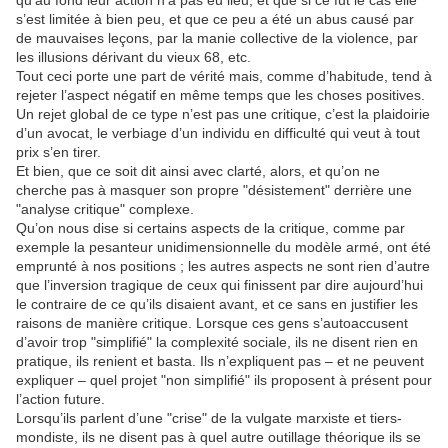
qu’au fond leur action n’a pas eu lieu, et que si ce fut le cas elle
s’est limitée à bien peu, et que ce peu a été un abus causé par
de mauvaises leçons, par la manie collective de la violence, par
les illusions dérivant du vieux 68, etc.
Tout ceci porte une part de vérité mais, comme d’habitude, tend à
rejeter l’aspect négatif en même temps que les choses positives.
Un rejet global de ce type n’est pas une critique, c’est la plaidoirie
d’un avocat, le verbiage d’un individu en difficulté qui veut à tout
prix s’en tirer.
Et bien, que ce soit dit ainsi avec clarté, alors, et qu’on ne
cherche pas à masquer son propre "désistement" derrière une
"analyse critique" complexe.
Qu’on nous dise si certains aspects de la critique, comme par
exemple la pesanteur unidimensionnelle du modèle armé, ont été
emprunté à nos positions ; les autres aspects ne sont rien d’autre
que l’inversion tragique de ceux qui finissent par dire aujourd’hui
le contraire de ce qu’ils disaient avant, et ce sans en justifier les
raisons de manière critique. Lorsque ces gens s’autoaccusent
d’avoir trop "simplifié" la complexité sociale, ils ne disent rien en
pratique, ils renient et basta. Ils n’expliquent pas – et ne peuvent
expliquer – quel projet "non simplifié" ils proposent à présent pour
l’action future.
Lorsqu’ils parlent d’une "crise" de la vulgate marxiste et tiers-
mondiste, ils ne disent pas à quel autre outillage théorique ils se