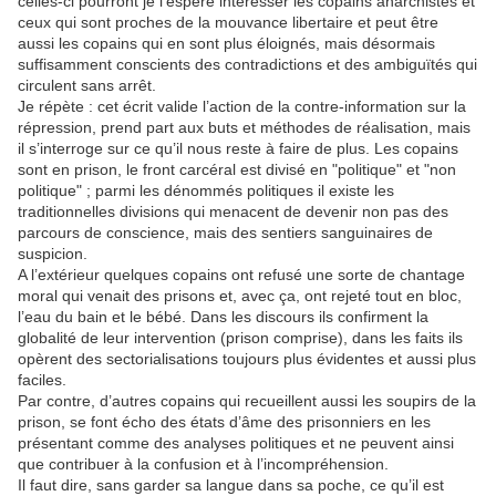
celles-ci pourront je l’espère intéresser les copains anarchistes et
ceux qui sont proches de la mouvance libertaire et peut être
aussi les copains qui en sont plus éloignés, mais désormais
suffisamment conscients des contradictions et des ambiguïtés qui
circulent sans arrêt.
Je répète : cet écrit valide l’action de la contre-information sur la
répression, prend part aux buts et méthodes de réalisation, mais
il s’interroge sur ce qu’il nous reste à faire de plus. Les copains
sont en prison, le front carcéral est divisé en "politique" et "non
politique" ; parmi les dénommés politiques il existe les
traditionnelles divisions qui menacent de devenir non pas des
parcours de conscience, mais des sentiers sanguinaires de
suspicion.
A l’extérieur quelques copains ont refusé une sorte de chantage
moral qui venait des prisons et, avec ça, ont rejeté tout en bloc,
l’eau du bain et le bébé. Dans les discours ils confirment la
globalité de leur intervention (prison comprise), dans les faits ils
opèrent des sectorialisations toujours plus évidentes et aussi plus
faciles.
Par contre, d’autres copains qui recueillent aussi les soupirs de la
prison, se font écho des états d’âme des prisonniers en les
présentant comme des analyses politiques et ne peuvent ainsi
que contribuer à la confusion et à l’incompréhension.
Il faut dire, sans garder sa langue dans sa poche, ce qu’il est