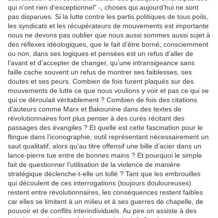
qui n’ont rien d’exceptionnel" -, choses qui aujourd’hui ne sont
pas disparues. Si la lutte contre les partis politiques de tous poils,
les syndicats et les récupérateurs de mouvements est importante
nous ne devons pas oublier que nous aussi sommes aussi sujet à
des réflexes idéologiques, que le fait d’être borné, consciemment
ou non, dans ses logiques et pensées est un refus d’aller de
l’avant et d’accepter de changer, qu’une intransigeance sans
faille cache souvent un refus de montrer ses faiblesses, ses
doutes et ses peurs. Combien de fois furent plaqués sur des
mouvements de lutte ce que nous voulions y voir et pas ce qui se
qui ce déroulait véritablement ? Combien de fois des citations
d’auteurs comme Marx et Bakounine dans des textes de
révolutionnaires font plus penser à des curés récitant des
passages des évangiles ? Et quelle est cette fascination pour le
flingue dans l’iconographie, outil représentant nécessairement un
saut qualitatif, alors qu’au titre offensif une bille d’acier dans un
lance-pierre tue entre de bonnes mains ? Et pourquoi le simple
fait de questionner l’utilisation de la violence de manière
stratégique déclenche-t-elle un tollé ? Tant que les embrouilles
qui découlent de ces interrogations (toujours douloureuses)
restent entre révolutionnaires, les conséquences restent faibles
car elles se limitent à un milieu et à ses guerres de chapelle, de
pouvoir et de conflits interindividuels. Au pire on assiste à des