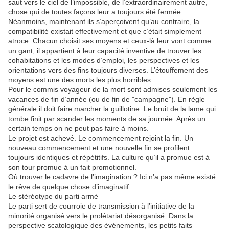
saut vers le ciel de l’impossible, de l’extraordinairement autre,
chose qui de toutes façons leur a toujours été fermée.
Néanmoins, maintenant ils s’aperçoivent qu’au contraire, la
compatibilité existait effectivement et que c’était simplement
atroce. Chacun choisit ses moyens et ceux-là leur vont comme
un gant, il appartient à leur capacité inventive de trouver les
cohabitations et les modes d’emploi, les perspectives et les
orientations vers des fins toujours diverses. L’étouffement des
moyens est une des morts les plus horribles.
Pour le commis voyageur de la mort sont admises seulement les
vacances de fin d’année (ou de fin de "campagne"). En règle
générale il doit faire marcher la guillotine. Le bruit de la lame qui
tombe finit par scander les moments de sa journée. Après un
certain temps on ne peut pas faire à moins.
Le projet est achevé. Le commencement rejoint la fin. Un
nouveau commencement et une nouvelle fin se profilent :
toujours identiques et répétitifs. La culture qu’il a promue est à
son tour promue à un fait promotionnel.
Où trouver le cadavre de l’imagination ? Ici n’a pas même existé
le rêve de quelque chose d’imaginatif.
Le stéréotype du parti armé
Le parti sert de courroie de transmission à l’initiative de la
minorité organisé vers le prolétariat désorganisé. Dans la
perspective scatologique des événements, les petits faits