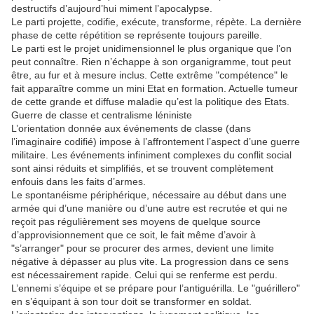
destructifs d’aujourd’hui miment l’apocalypse.
Le parti projette, codifie, exécute, transforme, répète. La dernière
phase de cette répétition se représente toujours pareille.
Le parti est le projet unidimensionnel le plus organique que l’on
peut connaître. Rien n’échappe à son organigramme, tout peut
être, au fur et à mesure inclus. Cette extrême "compétence" le
fait apparaître comme un mini Etat en formation. Actuelle tumeur
de cette grande et diffuse maladie qu’est la politique des Etats.
Guerre de classe et centralisme léniniste
L’orientation donnée aux événements de classe (dans
l’imaginaire codifié) impose à l’affrontement l’aspect d’une guerre
militaire. Les événements infiniment complexes du conflit social
sont ainsi réduits et simplifiés, et se trouvent complètement
enfouis dans les faits d’armes.
Le spontanéisme périphérique, nécessaire au début dans une
armée qui d’une manière ou d’une autre est recrutée et qui ne
reçoit pas régulièrement ses moyens de quelque source
d’approvisionnement que ce soit, le fait même d’avoir à
"s’arranger" pour se procurer des armes, devient une limite
négative à dépasser au plus vite. La progression dans ce sens
est nécessairement rapide. Celui qui se renferme est perdu.
L’ennemi s’équipe et se prépare pour l’antiguérilla. Le "guérillero"
en s’équipant à son tour doit se transformer en soldat.