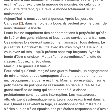
est finie" pour exorciser la marque de monstre, de celui qui a
voulu être différent, qui a rêvé le monde totalement "ici et
maintenant".
Aujourd’hui ils nous veulent à genoux. Après les jours de
Canossa [
2
], dans le froid et la boue, ils veulent avoir le plaisir de
nous "donner" la liberté.
Leurs lois ne suppriment des condamnations à perpétuité qu’afin
de libérer des gens infâmes et louches au service de la trahison.
Ces mêmes lois devront sanctionner l’amnistie. Tous dehors. Le
jeu est fini. Continuez la lutte avec d’autres moyens. Ceux que
vous avez utilisés jusqu’à présent sont trop bruyants. Ayez la
bonté d’être silencieux. Mettez "entre parenthèses" la lutte de
classes. Oubliez la révolution.
Mais quelle guerre est finie ?
Pour celui qui s’était imaginé une guerre frontale, un engagement
de mini armées et des campagnes d’automne et de printemps
microscopiques, la guerre est finie. Mais la représentation sur le
petit théâtre du politique ne ressemble en rien à la réalité. Le
grand sacrifice de sang qui est demandé à la classe
prolétarienne continue sans interruption. Les massacreurs
officiels tuent systématiquement. Leurs bourreaux tirent dans la
rue. Quand ils revêtent la toge, ils additionnent des milliers de
siècles sur les frêles épaules des prolétaires responsables d’avoir