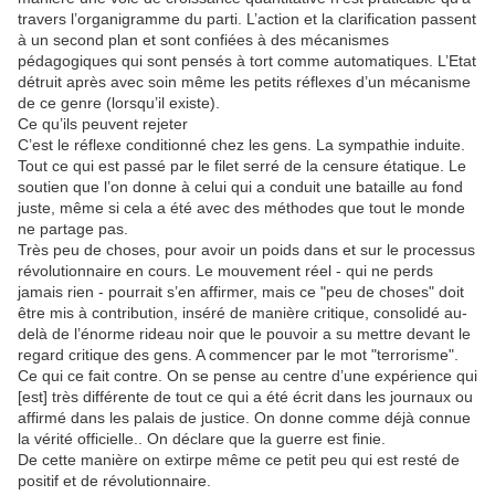
travers l’organigramme du parti. L’action et la clarification passent
à un second plan et sont confiées à des mécanismes
pédagogiques qui sont pensés à tort comme automatiques. L’Etat
détruit après avec soin même les petits réflexes d’un mécanisme
de ce genre (lorsqu’il existe).
Ce qu’ils peuvent rejeter
C’est le réflexe conditionné chez les gens. La sympathie induite.
Tout ce qui est passé par le filet serré de la censure étatique. Le
soutien que l’on donne à celui qui a conduit une bataille au fond
juste, même si cela a été avec des méthodes que tout le monde
ne partage pas.
Très peu de choses, pour avoir un poids dans et sur le processus
révolutionnaire en cours. Le mouvement réel - qui ne perds
jamais rien - pourrait s’en affirmer, mais ce "peu de choses" doit
être mis à contribution, inséré de manière critique, consolidé au-
delà de l’énorme rideau noir que le pouvoir a su mettre devant le
regard critique des gens. A commencer par le mot "terrorisme".
Ce qui ce fait contre. On se pense au centre d’une expérience qui
[est] très différente de tout ce qui a été écrit dans les journaux ou
affirmé dans les palais de justice. On donne comme déjà connue
la vérité officielle.. On déclare que la guerre est finie.
De cette manière on extirpe même ce petit peu qui est resté de
positif et de révolutionnaire.