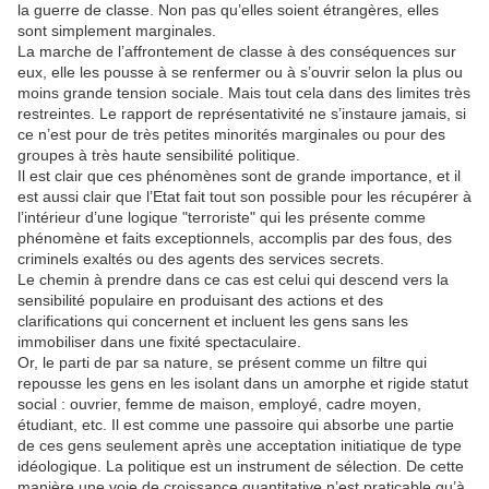
la guerre de classe. Non pas qu’elles soient étrangères, elles
sont simplement marginales.
La marche de l’affrontement de classe à des conséquences sur
eux, elle les pousse à se renfermer ou à s’ouvrir selon la plus ou
moins grande tension sociale. Mais tout cela dans des limites très
restreintes. Le rapport de représentativité ne s’instaure jamais, si
ce n’est pour de très petites minorités marginales ou pour des
groupes à très haute sensibilité politique.
Il est clair que ces phénomènes sont de grande importance, et il
est aussi clair que l’Etat fait tout son possible pour les récupérer à
l’intérieur d’une logique "terroriste" qui les présente comme
phénomène et faits exceptionnels, accomplis par des fous, des
criminels exaltés ou des agents des services secrets.
Le chemin à prendre dans ce cas est celui qui descend vers la
sensibilité populaire en produisant des actions et des
clarifications qui concernent et incluent les gens sans les
immobiliser dans une fixité spectaculaire.
Or, le parti de par sa nature, se présent comme un filtre qui
repousse les gens en les isolant dans un amorphe et rigide statut
social : ouvrier, femme de maison, employé, cadre moyen,
étudiant, etc. Il est comme une passoire qui absorbe une partie
de ces gens seulement après une acceptation initiatique de type
idéologique. La politique est un instrument de sélection. De cette
manière une voie de croissance quantitative n’est praticable qu’à