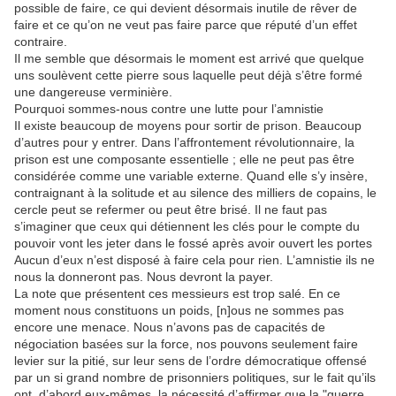
possible de faire, ce qui devient désormais inutile de rêver de
faire et ce qu’on ne veut pas faire parce que réputé d’un effet
contraire.
Il me semble que désormais le moment est arrivé que quelque
uns soulèvent cette pierre sous laquelle peut déjà s’être formé
une dangereuse verminière.
Pourquoi sommes-nous contre une lutte pour l’amnistie
Il existe beaucoup de moyens pour sortir de prison. Beaucoup
d’autres pour y entrer. Dans l’affrontement révolutionnaire, la
prison est une composante essentielle ; elle ne peut pas être
considérée comme une variable externe. Quand elle s’y insère,
contraignant à la solitude et au silence des milliers de copains, le
cercle peut se refermer ou peut être brisé. Il ne faut pas
s’imaginer que ceux qui détiennent les clés pour le compte du
pouvoir vont les jeter dans le fossé après avoir ouvert les portes
Aucun d’eux n’est disposé à faire cela pour rien. L’amnistie ils ne
nous la donneront pas. Nous devront la payer.
La note que présentent ces messieurs est trop salé. En ce
moment nous constituons un poids, [n]ous ne sommes pas
encore une menace. Nous n’avons pas de capacités de
négociation basées sur la force, nos pouvons seulement faire
levier sur la pitié, sur leur sens de l’ordre démocratique offensé
par un si grand nombre de prisonniers politiques, sur le fait qu’ils
ont, d’abord eux-mêmes, la nécessité d’affirmer que la "guerre