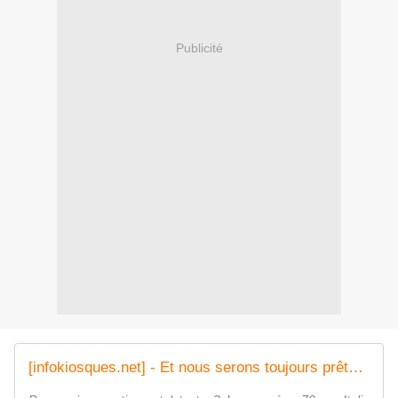
Publicité
[infokiosques.net] - Et nous serons toujours prêts à nous emparer encore une fois du ciel