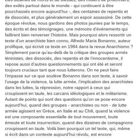
des exilés partout dans le monde - qui continuent à être
pourchassés encore aujourd’hui -, des centaines de repentis et
de dissociés, et plus généralement un espoir assassiné. De cette
époque révolue, nous gardons des photos jaunies par le temps,
des écrits et des témoignages, une mémoire d’événements qui
faillirent bien renverser l’histoire. Mais pourquoi alors ressortir un
texte d’un anarchiste bien connu, Alfredo Maria Bonanno, auteur
prolifique, qui écrivit ce texte en 1984 dans la revue Anarchismo ?
Simplement parce qu’au-delà de la critique des groupes armés
léninistes, des dissociés, des repentis et de l’innocentisme, il
repose aussi d’autres questionnements qui ont été et seront
toujours cruciaux tant que nous lutterons. On ne peut faire
l’impasse sur ce que soulève Bonanno dans son texte, à savoir
l’usage de la violence, la lutte armée, l’implication des anarchistes
dans les luttes, la répression, notre rapport à ceux qui
croupissent en taule, les carcans idéologiques et le militarisme.
Autant de points qui sont des questions qu’on se pose encore
aujourd’hui, quand des groupes - anarchistes ou non - de lutte
armée agissent en Grèce, en Italie et au Chili, quand la violence
est une composante essentielle de tout mouvement, toute
émeute et toute insurrection, quand des dizaines de compagnons
croupissent en taule. Voilà bien pourquoi un tel texte, qui, même
si écrit dans un contexte aujourd’hui révolu, est encore