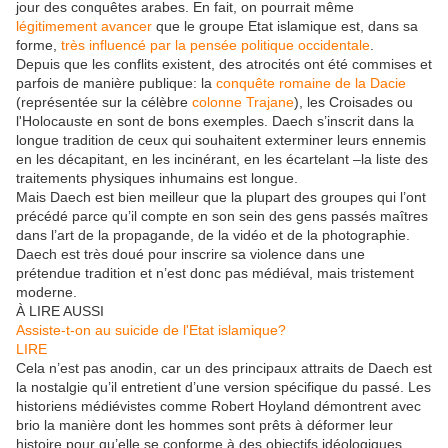
jour des conquêtes arabes. En fait, on pourrait même
légitimement avancer
que le groupe Etat islamique est, dans sa
forme,
très influencé par la pensée politique occidentale
.
Depuis que les conflits existent, des atrocités ont été commises et
parfois de manière publique: la
conquête romaine de la Dacie
(représentée sur la célèbre
colonne Trajane
), les Croisades ou
l'Holocauste en sont de bons exemples. Daech s’inscrit dans la
longue tradition de ceux qui souhaitent exterminer leurs ennemis
en les décapitant, en les incinérant, en les écartelant –la liste des
traitements physiques inhumains est longue.
Mais Daech est bien meilleur que la plupart des groupes qui l’ont
précédé parce qu’il compte en son sein des gens passés maîtres
dans l’art de la propagande, de la vidéo et de la photographie.
Daech est très doué pour inscrire sa violence dans une
prétendue tradition et n’est donc pas médiéval, mais tristement
moderne.
À LIRE AUSSI
Assiste-t-on au suicide de l'Etat islamique?
LIRE
Cela n’est pas anodin, car un des principaux attraits de Daech est
la nostalgie qu’il entretient d’une version spécifique du passé. Les
historiens médiévistes comme Robert Hoyland démontrent avec
brio la manière dont les hommes sont prêts à déformer leur
histoire pour qu’elle se conforme à des objectifs idéologiques