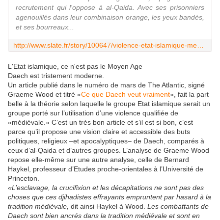
recrutement qui l'oppose à al-Qaida. Avec ses prisonniers
agenouillés dans leur combinaison orange, les yeux bandés,
et ses bourreaux...
http://www.slate.fr/story/100647/violence-etat-islamique-message
L'Etat islamique, ce n'est pas le Moyen Age
Daech est tristement moderne.
Un article publié dans le numéro de mars de The Atlantic, signé
Graeme Wood et titré «
Ce que Daech veut vraiment
», fait la part
belle à la théorie selon laquelle le groupe Etat islamique serait un
groupe porté sur l’utilisation d’une violence qualifiée de
«médiévale.» C’est un très bon article et s’il est si bon, c’est
parce qu’il propose une vision claire et accessible des buts
politiques, religieux –et apocalyptiques– de Daech, comparés à
ceux d’al-Qaida et d’autres groupes. L’analyse de Graeme Wood
repose elle-même sur une autre analyse, celle de Bernard
Haykel, professeur d’Etudes proche-orientales à l’Université de
Princeton.
«L’esclavage, la crucifixion et les décapitations ne sont pas des
choses que ces djihadistes effrayants empruntent par hasard à la
tradition médiévale,
dit ainsi Haykel à Wood.
Les combattants de
Daech sont bien ancrés dans la tradition médiévale et sont en