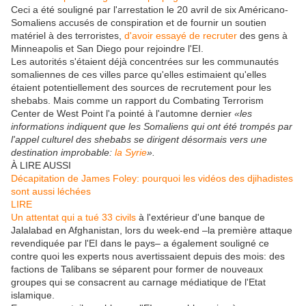
Ceci a été souligné par l'arrestation le 20 avril de six Américano-
Somaliens accusés de conspiration et de fournir un soutien
matériel à des terroristes,
d'avoir essayé de recruter
des gens à
Minneapolis et San Diego pour rejoindre l'EI.
Les autorités s'étaient déjà concentrées sur les communautés
somaliennes de ces villes parce qu'elles estimaient qu'elles
étaient potentiellement des sources de recrutement pour les
shebabs. Mais comme un rapport du Combating Terrorism
Center de West Point l'a pointé à l'automne dernier
«les
informations indiquent que les Somaliens qui ont été trompés par
l'appel culturel des shebabs se dirigent désormais vers une
destination improbable:
la Syrie
».
À LIRE AUSSI
Décapitation de James Foley: pourquoi les vidéos des djihadistes
sont aussi léchées
LIRE
Un attentat qui a tué 33 civils
à l'extérieur d'une banque de
Jalalabad en Afghanistan, lors du week-end –la première attaque
revendiquée par l'EI dans le pays– a également souligné ce
contre quoi les experts nous avertissaient depuis des mois: des
factions de Talibans se séparent pour former de nouveaux
groupes qui se consacrent au carnage médiatique de l'Etat
islamique.