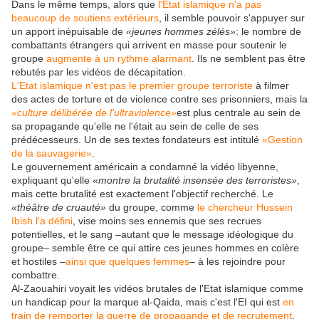
Dans le même temps, alors que
l'Etat islamique n'a pas
beaucoup de soutiens extérieurs
, il semble pouvoir s'appuyer sur
un apport inépuisable de
«jeunes hommes zélés»
: le nombre de
combattants étrangers qui arrivent en masse pour soutenir le
groupe
augmente à un rythme alarmant
. Ils ne semblent pas être
rebutés par les vidéos de décapitation.
L'Etat islamique n'est pas le premier groupe terroriste
à filmer
des actes de torture et de violence contre ses prisonniers, mais la
«culture délibérée de l'ultraviolence»
est plus centrale au sein de
sa propagande qu'elle ne l'était au sein de celle de ses
prédécesseurs. Un de ses textes fondateurs est intitulé
«Gestion
de la sauvagerie»
.
Le gouvernement américain a condamné la vidéo libyenne,
expliquant qu'elle
«montre la brutalité insensée des terroristes»
,
mais cette brutalité est exactement l'objectif recherché. Le
«théâtre de cruauté»
du groupe, comme
le chercheur Hussein
Ibish l'a défini
, vise moins ses ennemis que ses recrues
potentielles, et le sang –autant que le message idéologique du
groupe– semble être ce qui attire ces jeunes hommes en colère
et hostiles –
ainsi que quelques femmes
– à les rejoindre pour
combattre.
Al-Zaouahiri voyait les vidéos brutales de l'Etat islamique comme
un handicap pour la marque al-Qaida, mais c'est l'EI qui est
en
train de remporter la guerre de propagande et de recrutement
.