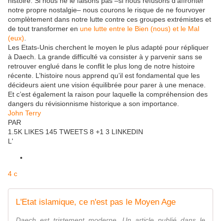
histoire. Si nous ne le faisons pas –si nous refusons d’affronter
notre propre nostalgie– nous courons le risque de ne fourvoyer
complètement dans notre lutte contre ces groupes extrémistes et
de tout transformer en
une lutte entre le Bien (nous) et le Mal
(eux)
.
Les Etats-Unis cherchent le moyen le plus adapté pour répliquer
à Daech. La grande difficulté va consister à y parvenir sans se
retrouver englué dans le conflit le plus long de notre histoire
récente. L’histoire nous apprend qu’il est fondamental que les
décideurs aient une vision équilibrée pour parer à une menace.
Et c’est également la raison pour laquelle la compréhension des
dangers du révisionnisme historique a son importance.
John Terry
PAR
1.5K LIKES 145 TWEETS 8 +1 3 LINKEDIN
L'
4 c
L'Etat islamique, ce n'est pas le Moyen Age
Daech est tristement moderne. Un article publié dans le