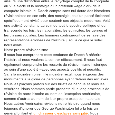
ailleurs une distinction entre le recyclage complet de la conquête
du VIIe siècle et la nostalgie d’un prétendu «âge d’or» de la
conquête islamique. Daech compte sans nul doute des historiens
révisionnistes en son sein, des nostalgiques d’un passé fictionnel
spécifiquement révisé pour soutenir ses objectifs modernes. Voilà
une activité constante au sein de tout le spectre politique et qui
transcende les fois, les nationalités, les ethnicités, les genres et
les classes sociales. Les hommes continueront de se faire des
représentations erronées de l’histoire jusqu’à ce que le soleil
nous avale.
Notre propre révisionnisme
Il nous faut comprendre cette tendance de Daech à réécrire
l’histoire si nous voulons la contrer efficacement. Il nous faut
également comprendre les ressorts du révisionnisme historique
au sein d’une société –avec ses aspects positifs et négatifs.
Sans la moindre ironie ni le moindre recul, nous érigeons des
monuments à la gloire de personnes ayant détenu des esclaves.
Nous les plaçons parfois sur des billets de banque et nous les
vénérons. Nous sommes partie prenante d’un long processus de
révision de notre histoire au nom de l’exception américaine,
comme d’autres au nom de leur propre exception nationale.
Nous autres Américains révisons notre histoire quand nous
feignons d’ignorer que George Washington fut à la fois un
général brillant et
un chasseur d’esclaves sans pitié
. Nous