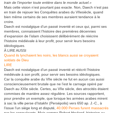
train de l’importer toute entière dans le monde actuel.»
Mais cette vision n’est pourtant pas exacte. Non, Daech n’est pas
en train de rejouer les Conquêtes arabes du VIIesiècle, quand
bien même certains de ses membres auraient tendance à le
croire.
Daech est nostalgique d’un passé inventé et ceux qui, parmi ses
membres, connaissent l’histoire des premières décennies
d’expansion de l’islam choisissent délibérément de réécrire
l’histoire médiévale à leur profit, pour servir leurs besoins
idéologiques.
À LIRE AUSSI
Quand ils lynchaient les noirs, les blancs aussi se croyaient
soldats de Dieu
LIRE
Daech est nostalgique d’un passé inventé et réécrit l’histoire
médiévale à son profit, pour servir ses besoins idéologiques.
Car la conquête arabe du VIIe siècle ne fut en aucun cas aussi
consciencieusement brutale que ne l’est le carnage opéré par
Daech au XXIe siècle. Certes, au VIIe siècle, des atrocités étaient
commises de manière assez régulière. Les sources rapportent,
pour prendre un exemple, que lorsque les armées arabes mirent
à sac la ville perse d’Istakhr (Persépolis) vers 650 ap. J.-C., à
l’issue l’un siège long et disputé,
40.000 Perses furent massacrés
par les conquérants. Mais comme Robert Hoyland, historien au