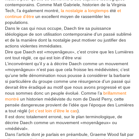
contemporains. Comme Matt Gabriele, historien de la Virginia
Tech, l’a également montré,
la nostalgie a longtemps
été
et
continue d’être
un excellent moyen de rassembler les
populations.
Dans le cas qui nous occupe, Daech tire sa puissance
idéologique de son utilisation contemporaine d’un passé sublimé
et de la manière dont la nostalgie peut motiver ou justifier des
actions violentes immédiates.
Dire que Daech est «moyenâgeux», c'est croire que les Lumières
ont tout réglé, ce qui est loin d'être vrai
L’inconvénient qu’il y a à décrire Daech comme un mouvement
«moyenâgeux» n’est pas que cela froisse les médiévistes; c’est
qu’une telle dénomination nous pousse à considérer la barbarie
si particulière du groupe comme une résurgence d’un passé qui
devrait être éradiqué au motif que nous avons progressé et que
nous sommes donc un peuple évolué. Comme l’a
brillamment
montré
un historien médiéviste du nom de David Perry, cette
pensée dangereuse provient de l’idée que l’époque des Lumières
a tout réglé (
et c’est loin
d’être le cas
).
Il est donc totalement erroné, sur le plan terminologique, de
décrire Daech comme un mouvement «moyenâgeux» ou
«médiéval».
Dans l’article dont je parlais en préambule, Graeme Wood fait par