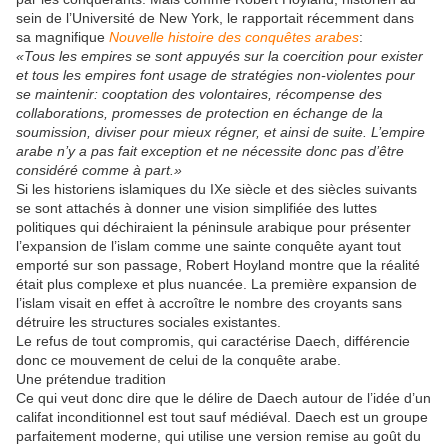
sein de l’Université de New York, le rapportait récemment dans
sa magnifique
Nouvelle histoire des conquêtes arabes
:
«Tous les empires se sont appuyés sur la coercition pour exister
et tous les empires font usage de stratégies non-violentes pour
se maintenir: cooptation des volontaires, récompense des
collaborations, promesses de protection en échange de la
soumission, diviser pour mieux régner, et ainsi de suite. L’empire
arabe n’y a pas fait exception et ne nécessite donc pas d’être
considéré comme à part.»
Si les historiens islamiques du IXe siècle et des siècles suivants
se sont attachés à donner une vision simplifiée des luttes
politiques qui déchiraient la péninsule arabique pour présenter
l’expansion de l’islam comme une sainte conquête ayant tout
emporté sur son passage, Robert Hoyland montre que la réalité
était plus complexe et plus nuancée. La première expansion de
l’islam visait en effet à accroître le nombre des croyants sans
détruire les structures sociales existantes.
Le refus de tout compromis, qui caractérise Daech, différencie
donc ce mouvement de celui de la conquête arabe.
Une prétendue tradition
Ce qui veut donc dire que le délire de Daech autour de l’idée d’un
califat inconditionnel est tout sauf médiéval. Daech est un groupe
parfaitement moderne, qui utilise une version remise au goût du