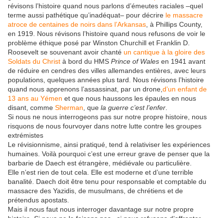
révisons l’histoire quand nous parlons d’émeutes raciales –quel
terme aussi pathétique qu’inadéquat– pour décrire
le massacre
atroce de centaines de noirs dans l’Arkansas
, à Phillips County,
en 1919. Nous révisons l’histoire quand nous refusons de voir le
problème éthique posé par Winston Churchill et Franklin D.
Roosevelt se souvenant avoir chanté
un cantique à la gloire des
Soldats du Christ
à bord du HMS
Prince of Wales
en 1941 avant
de réduire en cendres des villes allemandes entières, avec leurs
populations, quelques années plus tard. Nous révisons l’histoire
quand nous apprenons l’assassinat, par un drone,
d’un enfant de
13 ans au Yémen
et que nous haussons les épaules en nous
disant, comme
Sherman
, que
la guerre c’est l’enfer
.
Si nous ne nous interrogeons pas sur notre propre histoire, nous
risquons de nous fourvoyer dans notre lutte contre les groupes
extrémistes
Le révisionnisme, ainsi pratiqué, tend à relativiser les expériences
humaines. Voilà pourquoi c’est une erreur grave de penser que la
barbarie de Daech est étrangère, médiévale ou particulière.
Elle n’est rien de tout cela. Elle est moderne et d’une terrible
banalité. Daech doit être tenu pour responsable et comptable du
massacre des Yazidis, de musulmans, de chrétiens et de
prétendus apostats.
Mais il nous faut nous interroger davantage sur notre propre