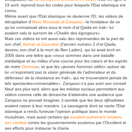
19 avril, reprend tous les codes pour lesquels l'Etat islamique est
connu.
Même avant que l'Etat islamique ne devienne l'EI, les vidéos de
décapitation d'
Abou Moussab al-Zarqaoui
–le fondateur de ce
qu'on connaissait alors sous le nom d'al-Qaida en Irak– lui
avaient valu le surnom de «Cheikh des égorgeurs».
Mais ces vidéos lui ont aussi valu des réprimandes de la part de
son chef,
Ayman al-Zaouahiri
(l'ancien numéro 2 d'al-Qaida,
devenu son chef à la mort de Ben Laden), qui lui avait écrit en
2005 dans une lettre que
«nous sommes dans une bataille
médiatique et au milieu d'une course pour les cœurs et les esprits
de notre
Oumma
»,
et que les
«jeunes hommes zélés»
autour de
lui
«n'expriment pas la vision générale de l'admirateur et du
défenseur de la résistance en Irak»
, qui ne trouveraient jamais de
tels spectacles
«convenables»
. Zarqaoui n'a pas suivi son conseil.
Neuf ans plus tard, alors que les médias sociaux permettent aux
vidéos comme celle de dimanche d'atteindre une audience que
Zarqaoui ne pouvait imaginer, il semble que les deux djihadistes
avaient raison à leur manière. La sauvagerie dont se vante l'Etat
islamique a rendu furieuse l'opinion publique dans le monde
musulman, mais aussi certains qui
auraient autrement soutenu
son combat
contre les gouvernements soutenus par l'Occident et
ses efforts pour instaurer la charia.