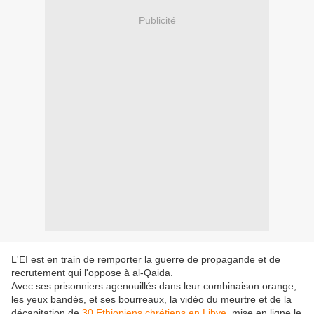
Publicité
L'EI est en train de remporter la guerre de propagande et de
recrutement qui l'oppose à al-Qaida.
Avec ses prisonniers agenouillés dans leur combinaison orange,
les yeux bandés, et ses bourreaux, la vidéo du meurtre et de la
décapitation de
30 Ethiopiens chrétiens en Libye
, mise en ligne le