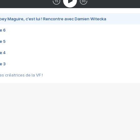
bey Maguire, c'est lui ! Rencontre avec Damien Witecka
e 6
e 5
e 4
e 3
s créatrices de la VF !
e 2
e 1
e Mektoub My Love arrive enfin ! Rencontre avec Shaïn Boumedine et Sal
i : après Toni en famille
elle réalise le bouleversant Dites lui que je l'aime