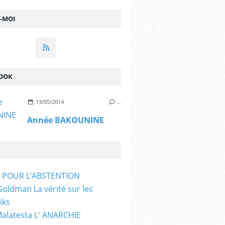
Z-MOI
OOK
13/05/2014
…
Année BAKOUNINE
T POUR L’ABSTENTION
ldman La vérité sur les
iks
Malatesta L' ANARCHIE