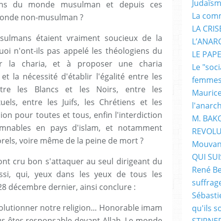
Judaïs
yens du monde musulman et depuis ces
La com
 monde non-musulman ?
LA CRI
usulmans étaient vraiment soucieux de la
L’ANAR
oi n'ont-ils pas appelé les théologiens du
LE PAP
 la charia, et à proposer une charia
Le "soc
t la nécessité d'établir l'égalité entre les
femme
e les Blancs et les Noirs, entre les
Maurice
ls, entre les Juifs, les Chrétiens et les
l'anarc
on pour toutes et tous, enfin l'interdiction
M. BAK
amnables en pays d'islam, et notamment
REVOLU
orels, voire même de la peine de mort ?
Mouvan
QUI SUIS
 ont cru bon s'attaquer au seul dirigeant du
René Be
ssi, qui, yeux dans les yeux de tous les
suffrag
 28 décembre dernier, ainsi conclure :
Sébasti
volutionner notre religion... Honorable imam
qu'ils s
ous êtes responsable devant Allah. Le monde
STIRNER