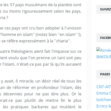
ue les 57 pays musulmans de la planète sont
SUIVE
lus ou moins rigoureusement selon les pays,
ria ?
ue ces pays ont cru bon adopter à l'unisson
'homme en islam'' (notez bien ''en islam'' !),
FACEB
 se réfère expressément à la ''charia''.
tre théologiens aient fait l'impasse sur ce
avaient voulu que l'on prenne un tant soit peu
l'islam, n'était-ce pas par là qu'ils auraient
PAGES
 y avait, ô miracle, un désir réel de tous les
CNT-AI
n de réformer en profondeur l'islam, dès
Emma Go
es décennies pour ne pas dire plus. Or le
bolchev
erait-ce pas plutôt de mettre fin le plus
Errico 
 les pratiques barbares qui mutilent le