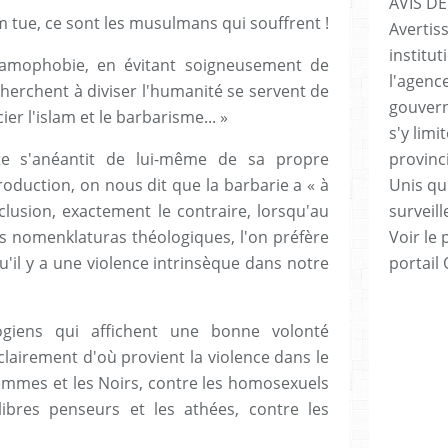
AVIS DE
m tue, ce sont les musulmans qui souffrent !
Avertis
institut
islamophobie, en évitant soigneusement de
l'agenc
herchent à diviser l'humanité se servent de
gouvern
er l'islam et le barbarisme... »
s'y lim
te s'anéantit de lui-même de sa propre
provinc
roduction, on nous dit que la barbarie a « à
Unis qui
nclusion, exactement le contraire, lorsqu'au
surveill
es nomenklaturas théologiques, l'on préfère
Voir le 
'il y a une violence intrinsèque dans notre
portail
logiens qui affichent une bonne volonté
lairement d'où provient la violence dans le
mmes et les Noirs, contre les homosexuels
libres penseurs et les athées, contre les