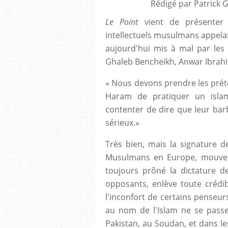
Rédigé par Patrick 
Le Point
vient de présenter 
intellectuels musulmans appelant
aujourd'hui mis à mal par les d
Ghaleb Bencheikh, Anwar Ibrahi
« Nous devons prendre les préte
Haram de pratiquer un isla
contenter de dire que leur barba
sérieux.»
Très bien, mais la signature 
Musulmans en Europe, mouvem
toujours prôné la dictature de
opposants, enlève toute crédibi
l'inconfort de certains penseu
au nom de l'Islam ne se passe
Pakistan, au Soudan, et dans l