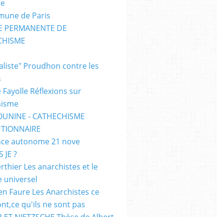
me
mune de Paris
SE PERMANENTE DE
CHISME
E
ialiste" Proudhon contre les
s
 Fayolle Réflexions sur
hisme
OUNINE - CATHECHISME
TIONNAIRE
ce autonome 21 nove
 JE ?
rthier Les anarchistes et le
e universel
en Faure Les Anarchistes ce
ont,ce qu'ils ne sont pas
 ET NIETZSCHE Thèse de Albert