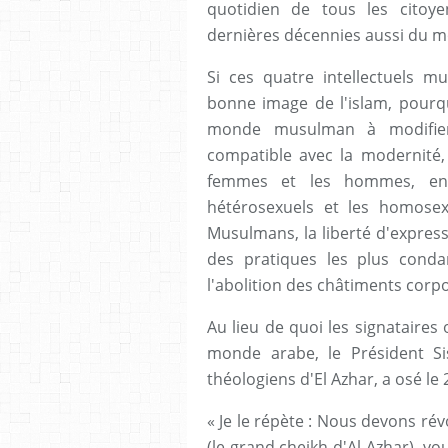
quotidien de tous les cito
dernières décennies aussi du
Si ces quatre intellectuels m
bonne image de l'islam, pourqu
monde musulman à modifier
compatible avec la modernité, e
femmes et les hommes, entr
hétérosexuels et les homosexue
Musulmans, la liberté d'expressi
des pratiques les plus cond
l'abolition des châtiments corp
Au lieu de quoi les signataires
monde arabe, le Président Si
théologiens d'El Azhar, a osé le
« Je le répète : Nous devons ré
(le grand cheikh d'Al-Azhar), v