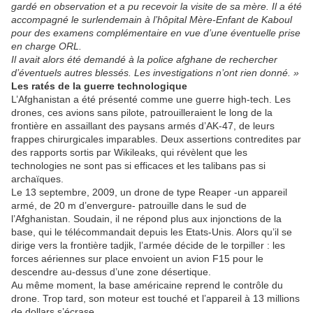
gardé en observation et a pu recevoir la visite de sa mère. Il a été
accompagné le surlendemain à l’hôpital Mère-Enfant de Kaboul
pour des examens complémentaire en vue d’une éventuelle prise
en charge ORL.
Il avait alors été demandé à la police afghane de rechercher
d’éventuels autres blessés. Les investigations n’ont rien donné. »
Les ratés de la guerre technologique
L’Afghanistan a été présenté comme une guerre high-tech. Les
drones, ces avions sans pilote, patrouilleraient le long de la
frontière en assaillant des paysans armés d’AK-47, de leurs
frappes chirurgicales imparables. Deux assertions contredites par
des rapports sortis par Wikileaks, qui révèlent que les
technologies ne sont pas si efficaces et les talibans pas si
archaïques.
Le 13 septembre, 2009, un drone de type Reaper -un appareil
armé, de 20 m d’envergure- patrouille dans le sud de
l’Afghanistan. Soudain, il ne répond plus aux injonctions de la
base, qui le télécommandait depuis les Etats-Unis. Alors qu’il se
dirige vers la frontière tadjik, l’armée décide de le torpiller : les
forces aériennes sur place envoient un avion F15 pour le
descendre au-dessus d’une zone désertique.
Au même moment, la base américaine reprend le contrôle du
drone. Trop tard, son moteur est touché et l’appareil à 13 millions
de dollars s’écrase.