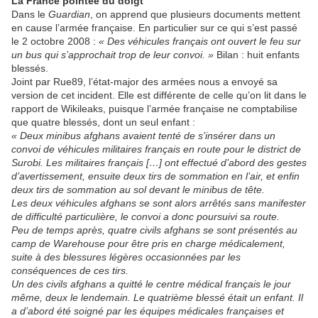
La France pointée du doigt
Dans le
Guardian
, on apprend que plusieurs documents mettent
en cause l’armée française. En particulier sur ce qui s’est passé
le 2 octobre 2008 :
« Des véhicules français ont ouvert le feu sur
un bus qui s’approchait trop de leur convoi. »
Bilan : huit enfants
blessés.
Joint par Rue89, l’état-major des armées nous a envoyé sa
version de cet incident. Elle est différente de celle qu’on lit dans le
rapport de Wikileaks, puisque l’armée française ne comptabilise
que quatre blessés, dont un seul enfant :
« Deux minibus afghans avaient tenté de s’insérer dans un
convoi de véhicules militaires français en route pour le district de
Surobi. Les militaires français […] ont effectué d’abord des gestes
d’avertissement, ensuite deux tirs de sommation en l’air, et enfin
deux tirs de sommation au sol devant le minibus de tête.
Les deux véhicules afghans se sont alors arrêtés sans manifester
de difficulté particulière, le convoi a donc poursuivi sa route.
Peu de temps après, quatre civils afghans se sont présentés au
camp de Warehouse pour être pris en charge médicalement,
suite à des blessures légères occasionnées par les
conséquences de ces tirs.
Un des civils afghans a quitté le centre médical français le jour
même, deux le lendemain. Le quatrième blessé était un enfant. Il
a d’abord été soigné par les équipes médicales françaises et