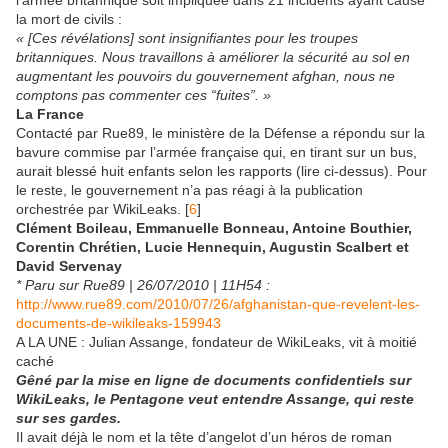
l’armée britannique soit impliquée dans 21 incidents ayant causé
la mort de civils :
« [Ces révélations] sont insignifiantes pour les troupes
britanniques. Nous travaillons à améliorer la sécurité au sol en
augmentant les pouvoirs du gouvernement afghan, nous ne
comptons pas commenter ces “fuites”. »
La France
Contacté par Rue89, le ministère de la Défense a répondu sur la
bavure commise par l’armée française qui, en tirant sur un bus,
aurait blessé huit enfants selon les rapports (lire ci-dessus). Pour
le reste, le gouvernement n’a pas réagi à la publication
orchestrée par WikiLeaks. [
6
]
Clément Boileau, Emmanuelle Bonneau, Antoine Bouthier,
Corentin Chrétien, Lucie Hennequin, Augustin Scalbert et
David Servenay
* Paru sur Rue89 | 26/07/2010 | 11H54 :
http://www.rue89.com/2010/07/26/afghanistan-que-revelent-les-
documents-de-wikileaks-159943
A LA UNE : Julian Assange, fondateur de WikiLeaks, vit à moitié
caché
Gêné par la mise en ligne de documents confidentiels sur
WikiLeaks, le Pentagone veut entendre Assange, qui reste
sur ses gardes.
Il avait déjà le nom et la tête d’angelot d’un héros de roman