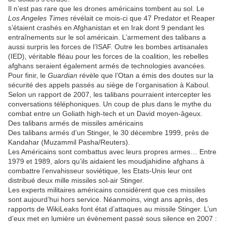
Il n’est pas rare que les drones américains tombent au sol. Le
Los Angeles Times
révélait ce mois-ci que 47 Predator et Reaper
s’étaient crashés en Afghanistan et en Irak dont 9 pendant les
entraînements sur le sol américain. L’armement des talibans a
aussi surpris les forces de l’ISAF. Outre les bombes artisanales
(IED), véritable fléau pour les forces de la coalition, les rebelles
afghans seraient également armés de technologies avancées.
Pour finir, le
Guardian
révèle que l’Otan a émis des doutes sur la
sécurité des appels passés au siège de l’organisation à Kaboul.
Selon un rapport de 2007, les talibans pourraient intercepter les
conversations téléphoniques. Un coup de plus dans le mythe du
combat entre un Goliath high-tech et un David moyen-âgeux.
Des talibans armés de missiles américains
Des talibans armés d’un Stinger, le 30 décembre 1999, près de
Kandahar (Muzammil Pasha/Reuters).
Les Américains sont combattus avec leurs propres armes… Entre
1979 et 1989, alors qu’ils aidaient les moudjahidine afghans à
combattre l’envahisseur soviétique, les Etats-Unis leur ont
distribué deux mille missiles sol-air Stinger.
Les experts militaires américains considèrent que ces missiles
sont aujourd’hui hors service. Néanmoins, vingt ans après, des
rapports de WikiLeaks font état d’attaques au missile Stinger. L’un
d’eux met en lumière un évènement passé sous silence en 2007 :