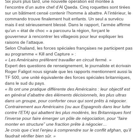
Six jours plus tard, une nouvelle opération est montée à
l’encontre d’un autre chef d’Al Qaeda. Cinq roquettes sont tirées
sur un bâtiment censé contenir l’homme à abattre. A l’intérieur, le
commando trouve finalement huit enfants. Un seul a survécu
mais il est sérieusement blessé. Dans le rapport, l’armée affirme
qu’un « état de choc » a parcouru la région, forçant le
gouverneur à rencontrer les villageois pour leur expliquer les
raisons de l’attaque.
Selon Chaliand, les forces spéciales françaises ne participent pas
au programme « Kill and Capture » :
« Les Américains préfèrent travailler en circuit fermé. »
Expert des questions de renseignement, le journaliste et écrivain
Roger Faligot nous signale que les rapports mentionnent aussi la
TF 500, une unité équivalente des forces spéciales britanniques,
dans le sud du pays.
« Ils ont une pratique différente des Américains : leur objectif est
en général d’abattre des éléments décisionnels, les plus ultras
dans un groupe, pour conforter ceux qui sont prêts à négocier.
Contrairement aux Américains (ou aux Espagnols dans leur lutte
contre l’ETA) qui abattent les plus modérés, les Britanniques font
l’inverse pour faire émerger un pôle de négociation, pour “faire
monter en structure” une fraction prête à négocier…
Je crois que c’est l’enjeu à comprendre sur le conflit afghan, qu’il
faudrait vérifier bien sûr. »