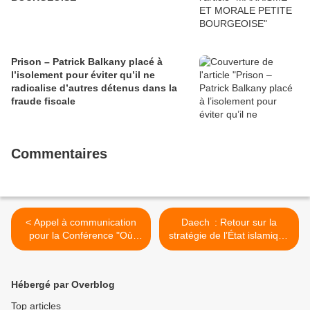
Prison – Patrick Balkany placé à
l’isolement pour éviter qu’il ne
radicalise d’autres détenus dans la
fraude fiscale
Commentaires
< Appel à communication
Daech : Retour sur la
pour la Conférence "Où
stratégie de l’État islamique
sont les femmes dans un
-A+A >
monde arabe en plein
bouleversement ?" 2-4 juin
Hébergé par Overblog
2015
Top articles