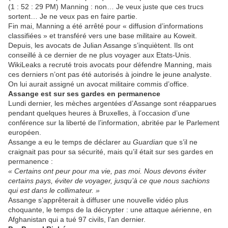
(1 : 52 : 29 PM) Manning : non… Je veux juste que ces trucs
sortent… Je ne veux pas en faire partie.
Fin mai, Manning a été arrêté pour « diffusion d’informations
classifiées » et transféré vers une base militaire au Koweit.
Depuis, les avocats de Julian Assange s’inquiètent. Ils ont
conseillé à ce dernier de ne plus voyager aux Etats-Unis.
WikiLeaks a recruté trois avocats pour défendre Manning, mais
ces derniers n’ont pas été autorisés à joindre le jeune analyste.
On lui aurait assigné un avocat militaire commis d’office.
Assange est sur ses gardes en permanence
Lundi dernier, les mèches argentées d’Assange sont réapparues
pendant quelques heures à Bruxelles, à l’occasion d’une
conférence sur la liberté de l’information, abritée par le Parlement
européen.
Assange a eu le temps de déclarer au
Guardian
que s’il ne
craignait pas pour sa sécurité, mais qu’il était sur ses gardes en
permanence :
« Certains ont peur pour ma vie, pas moi. Nous devons éviter
certains pays, éviter de voyager, jusqu’à ce que nous sachions
qui est dans le collimateur. »
Assange s’apprêterait à diffuser une nouvelle vidéo plus
choquante, le temps de la décrypter : une attaque aérienne, en
Afghanistan qui a tué 97 civils, l’an dernier.