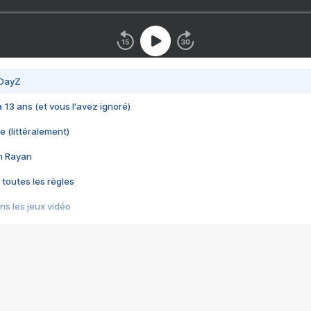
 DayZ
 a 13 ans (et vous l'avez ignoré)
e (littéralement)
im Rayan
 toutes les règles
s les jeux vidéo
us choquant de Rockstar ? - Le scandale BULLY
e plus moche de Steam
du RÊVE tourne au CAUCHEMAR
pendant 8 heures