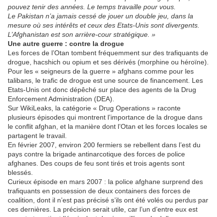
pouvez tenir des années. Le temps travaille pour vous.
Le Pakistan n’a jamais cessé de jouer un double jeu, dans la
mesure où ses intérêts et ceux des Etats-Unis sont divergents.
L’Afghanistan est son arrière-cour stratégique. »
Une autre guerre : contre la drogue
Les forces de l’Otan tombent fréquemment sur des trafiquants de
drogue, hacshich ou opium et ses dérivés (morphine ou héroïne).
Pour les « seigneurs de la guerre » afghans comme pour les
talibans, le trafic de drogue est une source de financement. Les
Etats-Unis ont donc dépêché sur place des agents de la Drug
Enforcement Administration (DEA).
Sur WikiLeaks, la catégorie « Drug Operations » raconte
plusieurs épisodes qui montrent l’importance de la drogue dans
le conflit afghan, et la manière dont l’Otan et les forces locales se
partagent le travail.
En février 2007, environ 200 fermiers se rebellent dans l’est du
pays contre la brigade antinarcotique des forces de police
afghanes. Des coups de feu sont tirés et trois agents sont
blessés.
Curieux épisode en mars 2007 : la police afghane surprend des
trafiquants en possession de deux containers des forces de
coalition, dont il n’est pas précisé s’ils ont été volés ou perdus par
ces dernières. La précision serait utile, car l’un d’entre eux est