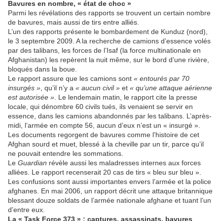
Bavures en nombre, « état de choc »
Parmi les révélations des rapports se trouvent un certain nombre
de bavures, mais aussi de tirs entre alliés.
L’un des rapports présente le bombardement de Kunduz (nord),
le 3 septembre 2009. A la recherche de camions d’essence volés
par des talibans, les forces de l’Isaf (la force multinationale en
Afghanistan) les repèrent la nuit même, sur le bord d’une rivière,
bloqués dans la boue.
Le rapport assure que les camions sont
« entourés par 70
insurgés »
, qu’il n’y a
« aucun civil »
et
« qu’une attaque aérienne
est autorisée »
. Le lendemain matin, le rapport cite la presse
locale, qui dénombre 60 civils tués, ils venaient se servir en
essence, dans les camions abandonnés par les talibans. L’après-
midi, l’armée en compte 56, aucun d’eux n’est un « insurgé ».
Les documents regorgent de bavures comme l’histoire de cet
Afghan sourd et muet, blessé à la cheville par un tir, parce qu’il
ne pouvait entendre les sommations.
Le
Guardian
révèle aussi les maladresses internes aux forces
alliées. Le rapport recenserait 20 cas de tirs « bleu sur bleu ».
Les confusions sont aussi importantes envers l’armée et la police
afghanes. En mai 2006, un rapport décrit une attaque britannique
blessant douze soldats de l’armée nationale afghane et tuant l’un
d’entre eux.
La « Task Force 373 » : captures, assassinats, bavures