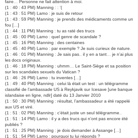
faire… Personne ne fait attention à moi.
(1 : 40 : 43 PM) Manning : : ’(
(1 : 43 : 51 PM) Lamo : je suis de retour
(1 : 43 : 59 PM) Manning : je prends des médicaments comme un
fou […]
(1 : 44 : 11 PM) Manning : tu as raté des trucs
(1 : 45 : 00 PM) Lamo : quel genre de scandale ?
(1 : 45 : 16 PM) Manning : des centaines
(1 : 45 : 40 PM) Lamo : par exemple ? Je suis curieux de nature.
(1 : 46 : 01 PM) Manning : Je sais pas.. il y en a tant… je n’ai plus
les docs originaux.
(1 : 46 : 18 PM) Manning : uhmm… Le Saint-Siège et sa position
sur les scandales sexuels du Vatican ?
(1 : 46 : 26 PM) Lamo : tu inventes […]
(1 : 49 : 40 PM) Manning : celui là était un test : un télégramme
classifié de l’ambassade US à Reykjavik sur Icesave [une banque
islandaise en ligne, ndlr] daté du 13 Janvier 2010
(1 : 50 : 30 PM) Manning : résultat, l’ambassadeur a été rappelé
aux US et viré.
(1 : 51 : 02 PM) Manning : c’était juste un seul télégramme..
(1 : 51 : 14 PM) Lamo : il y a des trucs qui n’ont pas encore été
publiés ?
(1 : 51 : 25 PM) Manning : je dois demander à Assange […]
(1 : 51 : 54 PM) Lamo : pourquoi tu lui réponds ?