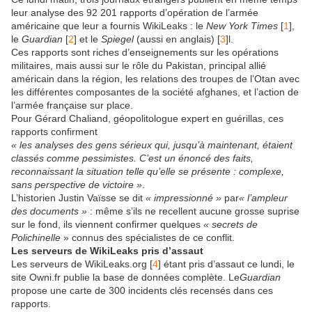
leur analyse des 92 201 rapports d’opération de l’armée
américaine que leur a fournis WikiLeaks : le
New York Times
[
1
],
le
Guardian
[
2
] et le
Spiegel
(aussi en anglais) [
3
]l.
Ces rapports sont riches d’enseignements sur les opérations
militaires, mais aussi sur le rôle du Pakistan, principal allié
américain dans la région, les relations des troupes de l’Otan avec
les différentes composantes de la société afghanes, et l’action de
l’armée française sur place.
Pour Gérard Chaliand, géopolitologue expert en guérillas, ces
rapports confirment
« les analyses des gens sérieux qui, jusqu’à maintenant, étaient
classés comme pessimistes. C’est un énoncé des faits,
reconnaissant la situation telle qu’elle se présente : complexe,
sans perspective de victoire »
.
L’historien Justin Vaïsse se dit
« impressionné »
par
« l’ampleur
des documents »
: même s’ils ne recellent aucune grosse suprise
sur le fond, ils viennent confirmer quelques
« secrets de
Polichinelle
» connus des spécialistes de ce conflit.
Les serveurs de WikiLeaks pris d’assaut
Les serveurs de WikiLeaks.org [
4
] étant pris d’assaut ce lundi, le
site Owni.fr publie la base de données complète. Le
Guardian
propose une carte de 300 incidents clés recensés dans ces
rapports.