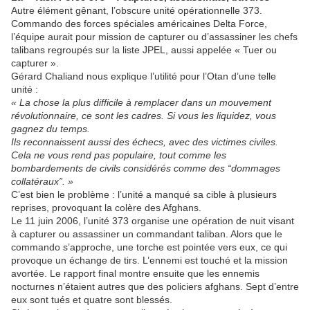
Autre élément gênant, l’obscure unité opérationnelle 373.
Commando des forces spéciales américaines Delta Force,
l’équipe aurait pour mission de capturer ou d’assassiner les chefs
talibans regroupés sur la liste JPEL, aussi appelée « Tuer ou
capturer ».
Gérard Chaliand nous explique l’utilité pour l’Otan d’une telle
unité :
« La chose la plus difficile à remplacer dans un mouvement
révolutionnaire, ce sont les cadres. Si vous les liquidez, vous
gagnez du temps.
Ils reconnaissent aussi des échecs, avec des victimes civiles.
Cela ne vous rend pas populaire, tout comme les
bombardements de civils considérés comme des “dommages
collatéraux”. »
C’est bien le problème : l’unité a manqué sa cible à plusieurs
reprises, provoquant la colère des Afghans.
Le 11 juin 2006, l’unité 373 organise une opération de nuit visant
à capturer ou assassiner un commandant taliban. Alors que le
commando s’approche, une torche est pointée vers eux, ce qui
provoque un échange de tirs. L’ennemi est touché et la mission
avortée. Le rapport final montre ensuite que les ennemis
nocturnes n’étaient autres que des policiers afghans. Sept d’entre
eux sont tués et quatre sont blessés.