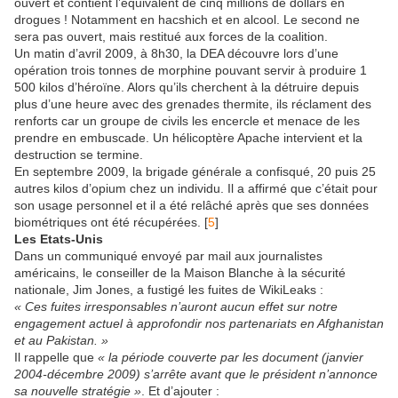
ouvert et contient l’équivalent de cinq millions de dollars en
drogues ! Notamment en hacshich et en alcool. Le second ne
sera pas ouvert, mais restitué aux forces de la coalition.
Un matin d’avril 2009, à 8h30, la DEA découvre lors d’une
opération trois tonnes de morphine pouvant servir à produire 1
500 kilos d’héroïne. Alors qu’ils cherchent à la détruire depuis
plus d’une heure avec des grenades thermite, ils réclament des
renforts car un groupe de civils les encercle et menace de les
prendre en embuscade. Un hélicoptère Apache intervient et la
destruction se termine.
En septembre 2009, la brigade générale a confisqué, 20 puis 25
autres kilos d’opium chez un individu. Il a affirmé que c’était pour
son usage personnel et il a été relâché après que ses données
biométriques ont été récupérées. [
5
]
Les Etats-Unis
Dans un communiqué envoyé par mail aux journalistes
américains, le conseiller de la Maison Blanche à la sécurité
nationale, Jim Jones, a fustigé les fuites de WikiLeaks :
« Ces fuites irresponsables n’auront aucun effet sur notre
engagement actuel à approfondir nos partenariats en Afghanistan
et au Pakistan. »
Il rappelle que
« la période couverte par les document (janvier
2004-décembre 2009) s’arrête avant que le président n’annonce
sa nouvelle stratégie »
. Et d’ajouter :