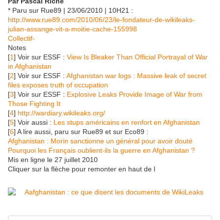
Par Pascal Riché
* Paru sur Rue89 | 23/06/2010 | 10H21 :
http://www.rue89.com/2010/06/23/le-fondateur-de-wikileaks-
julian-assange-vit-a-moitie-cache-155998
Collectif-
Notes
[
1
] Voir sur ESSF :
View Is Bleaker Than Official Portrayal of War
in Afghanistan
[
2
] Voir sur ESSF :
Afghanistan war logs : Massive leak of secret
files exposes truth of occupation
[
3
] Voir sur ESSF :
Explosive Leaks Provide Image of War from
Those Fighting It
[
4
]
http://wardiary.wikileaks.org/
[
5
] Voir aussi :
Les stups américains en renfort en Afghanistan
[
6
] A lire aussi, paru sur Rue89 et sur Eco89 :
Afghanistan : Morin sanctionne un général pour avoir douté
Pourquoi les Français oublient-ils la guerre en Afghanistan ?
Mis en ligne le 27 juillet 2010
Cliquer sur la flèche pour remonter en haut de l