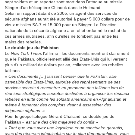
sept soldats et un reporter sont mort dans l’attaque au missile
Stinger d’un hélicoptère Chinook dans le Helmand.
Selon un rapport datant de 2005, un agent des services de
sécurité afghans aurait été autorisé à payer 5 000 dollars pour de
vieux missiles SA-7 et 15 000 pour un Stinger. La Direction
nationale de la sécurité afghane a en effet ordonné le rachat de
ces armes inutilisées, afin qu’elles ne tombent pas entre les
mains des rebelles.
Le double jeu du Pakistan
Le
New York Times
l’affirme : les documents montrent clairement
que le Pakistan, officiellement allié des Etats-Unis qui lui versent
plus d’un milliard de dollars par an, collabore avec les rebelles
talibans :
« Ces documents […] laissent penser que le Pakistan, allié
ostensible des Etats-Unis, autorise des représentants de ses
services secrets à rencontrer en personne des talibans lors de
réunions stratégiques secrètes destinées à organiser les réseaux
rebelles en lutte contre les soldats américains en Afghanistan et
même à fomenter des complots visant à assassiner des
dirigeants afghans. »
Pour le géopolitologue Gérard Chaliand, ce double jeu du
Pakistan
« est une des clés majeures du conflit »
« Tant que vous avez une logistique et un sanctuaire garantis,
avec des réserves inépuisables sur le plan démographique, vous