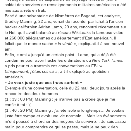
soldat des services de renseignements militaires américains a été
mis aux arrêts en Irak.
Basé à une soixantaine de kilomètres de Bagdad, cet analyste,
Bradley Manning, 22 ans, venait de raconter par tchat à l’ancien
hacker californien Adrian Lamo, 29 ans, rencontré récemment sur
le Net, qu’il avait balancé au réseau WikiLeaks la fameuse vidéo
et 260 000 télégrammes du département d’Etat américain. Il
fallait que le monde sache
« la vérité »
, expliquait-il à son nouvel
ami.
Enfin, « ami » jusqu’à un certain point : Lamo, qui a déjà été
condamné pour avoir hacké les ordinateurs du
New York Times,
a pris peur et a transmis ces conversations au FBI :
«
Ethiquement, j’étais coincé »
, a-t-il expliqué au quotidien
américain.
« Je veux juste que ces trucs sortent »
Exemple d’une conversation, celle du 22 mai, deux jours après la
rencontre des deux hommes :
(1 : 39 : 03 PM) Manning : je n’arrive pas à croire que je me
confie à toi : ’(
(1 : 40 : 20 PM) Manning : j’ai été isolé si longtemps… Je voulais
juste être sympa et avoir une vie normale… Mais les événements
m’ont poussé à chercher des moyens de survivre… Je suis assez
malin pour comprendre ce qui se passe, mais je ne peux rien