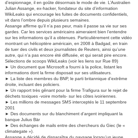
d’espionnage, il en goûte désormais le mode de vie. L’Australien
Julian Assange, ex-hacker, fondateur du site d’information
WikiLeaks qui encourage les fuites de documents confidentiels,
vit dans l’ombre depuis plusieurs semaines.
Assange affirme qu’il n’a pas peur, mais il passe sa vie sur ses
gardes. Car les services américains aimeraient bien l’entendre
sur les informations qu’il a obtenues. Particulièrement cette vidéo
montrant un hélicoptère américain, en 2008 à Badgad, en train
de tuer des civils et deux journalistes de Reuters, ainsi qu’une
autre, qui n’a pas encore été diffusée, et qui serait pire encore.
Sélections de scoops WikiLeaks (voir les liens sur Rue 89)
► Un document que Microsoft a fourni à la police, listant les
informations dont la firme disposait sur ses utilisateurs.
► La liste des membres du BNP, le parti britannique d’extrême
droite, incluant des policiers.
► Un rapport très gênant pour la firme Trafigura sur le rejet de
déchets toxiques -voire mortels- sur les côtes ivoiriennes.
► Les millions de messages SMS interceptés le 11 septembre
2001
► Des documents sur du blanchiment d’argent impliquant la
banque Julius Bär
► Des échanges de mails entre des chercheurs du Giec (le «
climategate »).
Assange a décidé de disparaître du paysage lorsqu’un jeune