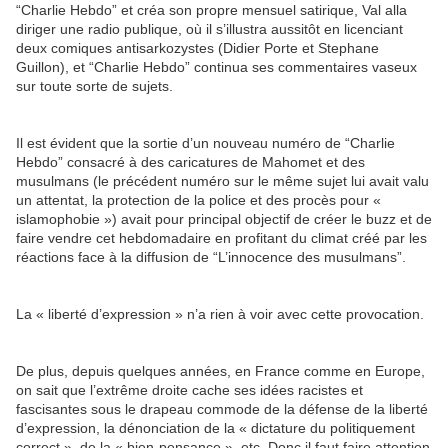
“Charlie Hebdo” et créa son propre mensuel satirique, Val alla
diriger une radio publique, où il s’illustra aussitôt en licenciant
deux comiques antisarkozystes (Didier Porte et Stephane
Guillon), et “Charlie Hebdo” continua ses commentaires vaseux
sur toute sorte de sujets.
Il est évident que la sortie d’un nouveau numéro de “Charlie
Hebdo” consacré à des caricatures de Mahomet et des
musulmans (le précédent numéro sur le même sujet lui avait valu
un attentat, la protection de la police et des procès pour «
islamophobie ») avait pour principal objectif de créer le buzz et de
faire vendre cet hebdomadaire en profitant du climat créé par les
réactions face à la diffusion de “L’innocence des musulmans”.
La « liberté d’expression » n’a rien à voir avec cette provocation.
De plus, depuis quelques années, en France comme en Europe,
on sait que l’extrême droite cache ses idées racistes et
fascisantes sous le drapeau commode de la défense de la liberté
d’expression, la dénonciation de la « dictature du politiquement
correct », de la « bien-pensance », etc. Donc il faut faire attention