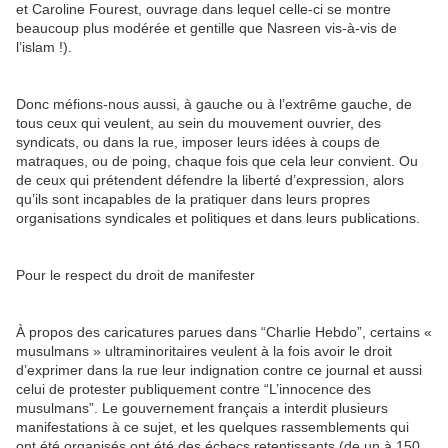
et Caroline Fourest, ouvrage dans lequel celle-ci se montre
beaucoup plus modérée et gentille que Nasreen vis-à-vis de
l’islam !).
Donc méfions-nous aussi, à gauche ou à l’extrême gauche, de
tous ceux qui veulent, au sein du mouvement ouvrier, des
syndicats, ou dans la rue, imposer leurs idées à coups de
matraques, ou de poing, chaque fois que cela leur convient. Ou
de ceux qui prétendent défendre la liberté d’expression, alors
qu’ils sont incapables de la pratiquer dans leurs propres
organisations syndicales et politiques et dans leurs publications.
Pour le respect du droit de manifester
À propos des caricatures parues dans “Charlie Hebdo”, certains «
musulmans » ultraminoritaires veulent à la fois avoir le droit
d’exprimer dans la rue leur indignation contre ce journal et aussi
celui de protester publiquement contre “L’innocence des
musulmans”. Le gouvernement français a interdit plusieurs
manifestations à ce sujet, et les quelques rassemblements qui
ont été organisés ont été des échecs retentissants (de un à 150