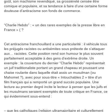
goût, son machisme revendiqué, sa grossièreté censée être
comique et populaire, et sa tendance à faire d’une certaine forme
douteuse d’antiracisme son fonds de commerce.
“Charlie Hebdo” : « un des rares exemples de la presse libre en
France » ( ?
Cet antiracisme franchouillard a une particularité : il véhicule tous
les préjugés racistes ou antisémites sous prétexte de s’attaquer
aux… racistes. Cette position rend son humour le plus souvent
parfaitement acceptable à des gens d’extrême droite. Un
exemple : la couverture du dernier “Charlie Hebdo” représentait
un juif traditionaliste portant un grand chapeau et poussant une
chaise roulante dans laquelle était assis un musulman (ou
Mahomet ?), avec pour sous-titre « Intouchables 2 » titre d’un
film français qui a remporté un grand succès populaire. Une
lecture au premier degré incite le lecteur à penser que les juifs et
les musulmans seraient exemptés de toute critique en France, ce
qui évidemment sous-entend :
– que les catholiques (religion ultramajoritaire et culturellement