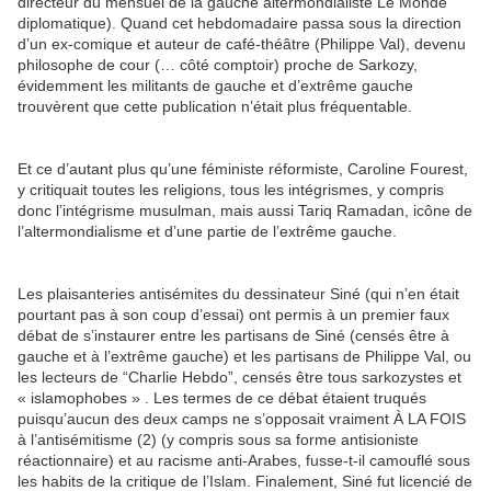
directeur du mensuel de la gauche altermondialiste Le Monde
diplomatique). Quand cet hebdomadaire passa sous la direction
d’un ex-comique et auteur de café-théâtre (Philippe Val), devenu
philosophe de cour (… côté comptoir) proche de Sarkozy,
évidemment les militants de gauche et d’extrême gauche
trouvèrent que cette publication n’était plus fréquentable.
Et ce d’autant plus qu’une féministe réformiste, Caroline Fourest,
y critiquait toutes les religions, tous les intégrismes, y compris
donc l’intégrisme musulman, mais aussi Tariq Ramadan, icône de
l’altermondialisme et d’une partie de l’extrême gauche.
Les plaisanteries antisémites du dessinateur Siné (qui n’en était
pourtant pas à son coup d’essai) ont permis à un premier faux
débat de s’instaurer entre les partisans de Siné (censés être à
gauche et à l’extrême gauche) et les partisans de Philippe Val, ou
les lecteurs de “Charlie Hebdo”, censés être tous sarkozystes et
« islamophobes » . Les termes de ce débat étaient truqués
puisqu’aucun des deux camps ne s’opposait vraiment À LA FOIS
à l’antisémitisme (2) (y compris sous sa forme antisioniste
réactionnaire) et au racisme anti-Arabes, fusse-t-il camouflé sous
les habits de la critique de l’Islam. Finalement, Siné fut licencié de