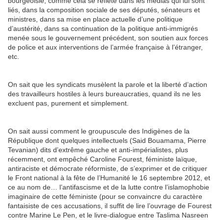
bourgeoisie, comme cela se reflète dans les médias qui lui sont
liés, dans la composition sociale de ses députés, sénateurs et
ministres, dans sa mise en place actuelle d’une politique
d’austérité, dans sa continuation de la politique anti-immigrés
menée sous le gouvernement précédent, son soutien aux forces
de police et aux interventions de l’armée française à l’étranger,
etc.
On sait que les syndicats musèlent la parole et la liberté d’action
des travailleurs hostiles à leurs bureaucraties, quand ils ne les
excluent pas, purement et simplement.
On sait aussi comment le groupuscule des Indigènes de la
République dont quelques intellectuels (Said Bouamama, Pierre
Tevanian) dits d’extrême gauche et anti-impérialistes, plus
récemment, ont empêché Caroline Fourest, féministe laïque,
antiraciste et démocrate réformiste, de s’exprimer et de critiquer
le Front national à la fête de l’Humanité le 16 septembre 2012, et
ce au nom de… l’antifascisme et de la lutte contre l’islamophobie
imaginaire de cette féministe (pour se convaincre du caractère
fantaisiste de ces accusations, il suffit de lire l’ouvrage de Fourest
contre Marine Le Pen, et le livre-dialogue entre Taslima Nasreen