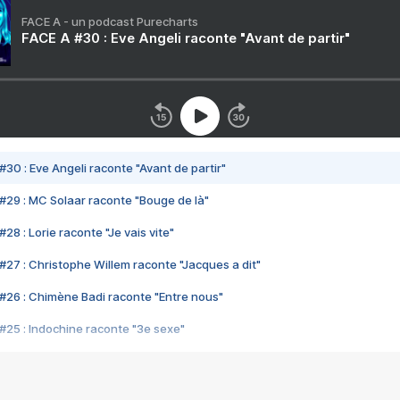
FACE A - un podcast Purecharts
FACE A #30 : Eve Angeli raconte "Avant de partir"
#30 : Eve Angeli raconte "Avant de partir"
#29 : MC Solaar raconte "Bouge de là"
28 : Lorie raconte "Je vais vite"
#27 : Christophe Willem raconte "Jacques a dit"
#26 : Chimène Badi raconte "Entre nous"
#25 : Indochine raconte "3e sexe"
#24 : Zaho raconte "C'est chelou"
#23 : Patrick Bruel raconte "Au café des délices"