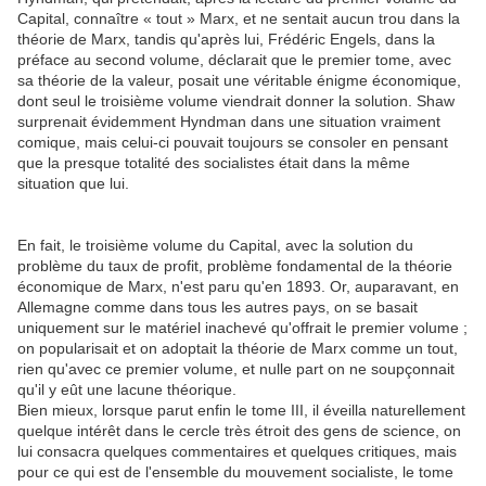
Capital, connaître « tout » Marx, et ne sentait aucun trou dans la
théorie de Marx, tandis qu'après lui, Frédéric Engels, dans la
préface au second volume, déclarait que le premier tome, avec
sa théorie de la valeur, posait une véritable énigme économique,
dont seul le troisième volume viendrait donner la solution. Shaw
surprenait évidemment Hyndman dans une situation vraiment
comique, mais celui-ci pouvait toujours se consoler en pensant
que la presque totalité des socialistes était dans la même
situation que lui.
En fait, le troisième volume du Capital, avec la solution du
problème du taux de profit, problème fondamental de la théorie
économique de Marx, n'est paru qu'en 1893. Or, auparavant, en
Allemagne comme dans tous les autres pays, on se basait
uniquement sur le matériel inachevé qu'offrait le premier volume ;
on popularisait et on adoptait la théorie de Marx comme un tout,
rien qu'avec ce premier volume, et nulle part on ne soupçonnait
qu'il y eût une lacune théorique.
Bien mieux, lorsque parut enfin le tome III, il éveilla naturellement
quelque intérêt dans le cercle très étroit des gens de science, on
lui consacra quelques commentaires et quelques critiques, mais
pour ce qui est de l'ensemble du mouvement socialiste, le tome