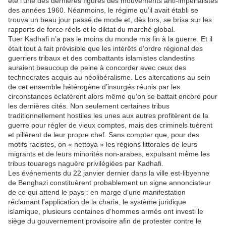
été l’une des dernières figures des mouvements anti-impérialistes
des années 1960. Néanmoins, le régime qu’il avait établi se
trouva un beau jour passé de mode et, dès lors, se brisa sur les
rapports de force réels et le diktat du marché global.
Tuer Kadhafi n’a pas le moins du monde mis fin à la guerre. Et il
était tout à fait prévisible que les intérêts d’ordre régional des
guerriers tribaux et des combattants islamistes clandestins
auraient beaucoup de peine à concorder avec ceux des
technocrates acquis au néolibéralisme. Les altercations au sein
de cet ensemble hétérogène d’insurgés réunis par les
circonstances éclatèrent alors même qu’on se battait encore pour
les dernières cités. Non seulement certaines tribus
traditionnellement hostiles les unes aux autres profitèrent de la
guerre pour régler de vieux comptes, mais des criminels tuèrent
et pillèrent de leur propre chef. Sans compter que, pour des
motifs racistes, on « nettoya » les régions littorales de leurs
migrants et de leurs minorités non-arabes, expulsant même les
tribus touaregs naguère privilégiées par Kadhafi.
Les événements du 22 janvier dernier dans la ville est-libyenne
de Benghazi constituèrent probablement un signe annonciateur
de ce qui attend le pays : en marge d’une manifestation
réclamant l’application de la charia, le système juridique
islamique, plusieurs centaines d’hommes armés ont investi le
siège du gouvernement provisoire afin de protester contre le