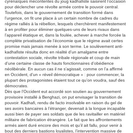
cyrénaïques mécontentes du joug kadhafiste saisirent l’occasion
pour déclencher une révolte armée contre le pouvoir central.
Toutefois, dans le gouvernement de transition formé dans
l’urgence, on fit une place à un certain nombre de cadres du
régime ralliés à la rébellion, lesquels cherchèrent manifestement
à en profiter pour éliminer quelques-uns de leurs rivaux dans
l’appareil étatique et, dans la foulée, achever à marche forcée la
complète privatisation de l’économie que le régime avait certes
promise mais jamais menée à son terme. Le soulèvement anti-
kadhafiste résulta donc en réalité d’un amalgame entre
contestation sociale, révolte tribale régionale et coup de main
d’une certaine classe de hauts fonctionnaires d’obédience
néolibérale. En aucun cas il ne s’agissait, comme on l’a affirmé
en Occident, d’un « réveil démocratique » : pour commencer, la
plupart des protagonistes étaient tout ce qu’on voudra, sauf des
démocrates.
Dès que l’Occident eut accordé son soutien au gouvernement
provisoire installé à Benghazi, on put envisager la transition de
pouvoir. Kadhafi, rendu de facto insolvable en raison du gel de
ses avoirs bancaires à l’étranger, devenait à la longue incapable
aussi bien de payer ses soldats que de les ravitailler en matériel
militaire de fabrication étrangère. Le fait que les affrontements
armés aient duré encore des mois et qu’il ait fallu, pour venir à
bout des derniers bastions loyalistes, l’intervention massive de