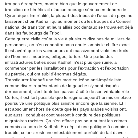
troupes étrangères, montre bien que le gouvernement de
transition ne bénéficiait d’aucun ancrage sérieux en dehors de
Cyrénaïque. En réalité, la plupart des tribus de l’ouest du pays ne
laissèrent choir Kadhafi qu’au moment où les troupes du Conseil
national de transition et leurs alliés occidentaux se trouvaient déjà
dans les faubourgs de Tripoli.
Cette guerre civile coûta la vie à plusieurs dizaines de milliers de
personnes ; on n’en connaîtra sans doute jamais le chiffre exact.
Il est avéré que les vainqueurs ont massivement violé les droits
de l’homme : meurtres, pillages, torture. Une partie des
infrastructures bâties sous Kadhafi n’est plus que ruine, à
commencer par les installations pour l’extraction et l’exportation
du pétrole, qui ont subi d’énormes dégâts.
Transfigurer Kadhafi une fois mort en icône anti-impérialiste,
comme divers représentants de la gauche s’y sont risqués
dernièrement, c’est toutefois passer à côté de son véritable rôle.
Certes, il est fort possible que le régime aujourd’hui mis en place
poursuive une politique plus sinistre encore que la sienne. Et il
est absolument hors de doute que les pays arabes voisins ont,
eux aussi, conduit et continueront à conduire des politiques
migratoires racistes. Ça n’en efface pas pour autant les crimes
commis au nom de Kadhafi. En dépit d’une politique ô combien
trouble, celui-ci reste incontestablement auréolé du fait d’avoir