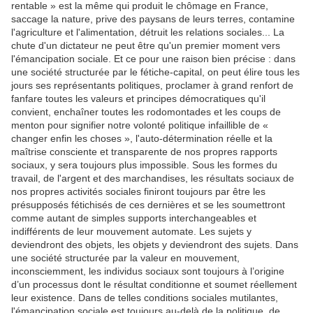
rentable » est la même qui produit le chômage en France,
saccage la nature, prive des paysans de leurs terres, contamine
l'agriculture et l'alimentation, détruit les relations sociales... La
chute d'un dictateur ne peut être qu'un premier moment vers
l'émancipation sociale. Et ce pour une raison bien précise : dans
une société structurée par le fétiche-capital, on peut élire tous les
jours ses représentants politiques, proclamer à grand renfort de
fanfare toutes les valeurs et principes démocratiques qu'il
convient, enchaîner toutes les rodomontades et les coups de
menton pour signifier notre volonté politique infaillible de «
changer enfin les choses », l'auto-détermination réelle et la
maîtrise consciente et transparente de nos propres rapports
sociaux, y sera toujours plus impossible. Sous les formes du
travail, de l'argent et des marchandises, les résultats sociaux de
nos propres activités sociales finiront toujours par être les
présupposés fétichisés de ces dernières et se les soumettront
comme autant de simples supports interchangeables et
indifférents de leur mouvement automate. Les sujets y
deviendront des objets, les objets y deviendront des sujets. Dans
une société structurée par la valeur en mouvement,
inconsciemment, les individus sociaux sont toujours à l’origine
d’un processus dont le résultat conditionne et soumet réellement
leur existence. Dans de telles conditions sociales mutilantes,
l'émancipation sociale est toujours au-delà de la politique, de