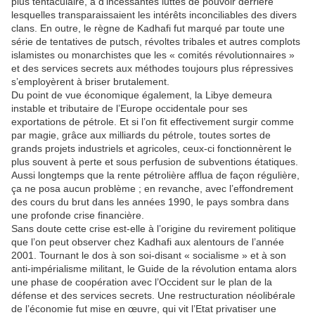
plus tentaculaire, à d’incessantes luttes de pouvoir derrière
lesquelles transparaissaient les intérêts inconciliables des divers
clans. En outre, le règne de Kadhafi fut marqué par toute une
série de tentatives de putsch, révoltes tribales et autres complots
islamistes ou monarchistes que les « comités révolutionnaires »
et des services secrets aux méthodes toujours plus répressives
s’employèrent à briser brutalement.
Du point de vue économique également, la Libye demeura
instable et tributaire de l’Europe occidentale pour ses
exportations de pétrole. Et si l’on fit effectivement surgir comme
par magie, grâce aux milliards du pétrole, toutes sortes de
grands projets industriels et agricoles, ceux-ci fonctionnèrent le
plus souvent à perte et sous perfusion de subventions étatiques.
Aussi longtemps que la rente pétrolière afflua de façon régulière,
ça ne posa aucun problème ; en revanche, avec l’effondrement
des cours du brut dans les années 1990, le pays sombra dans
une profonde crise financière.
Sans doute cette crise est-elle à l’origine du revirement politique
que l’on peut observer chez Kadhafi aux alentours de l’année
2001. Tournant le dos à son soi-disant « socialisme » et à son
anti-impérialisme militant, le Guide de la révolution entama alors
une phase de coopération avec l’Occident sur le plan de la
défense et des services secrets. Une restructuration néolibérale
de l’économie fut mise en œuvre, qui vit l’Etat privatiser une