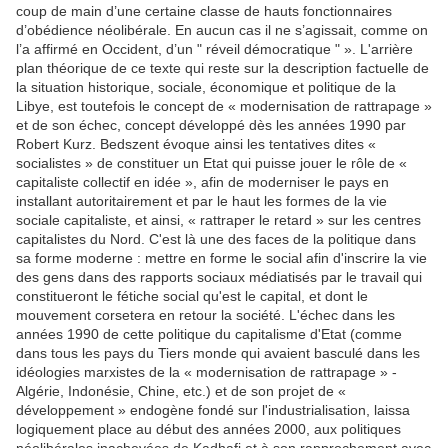
coup de main d’une certaine classe de hauts fonctionnaires
d’obédience néolibérale. En aucun cas il ne s’agissait, comme on
l’a affirmé en Occident, d’un " réveil démocratique " ». L'arrière
plan théorique de ce texte qui reste sur la description factuelle de
la situation historique, sociale, économique et politique de la
Libye, est toutefois le concept de « modernisation de rattrapage »
et de son échec, concept développé dès les années 1990 par
Robert Kurz. Bedszent évoque ainsi les tentatives dites «
socialistes » de constituer un Etat qui puisse jouer le rôle de «
capitaliste collectif en idée », afin de moderniser le pays en
installant autoritairement et par le haut les formes de la vie
sociale capitaliste, et ainsi, « rattraper le retard » sur les centres
capitalistes du Nord. C'est là une des faces de la politique dans
sa forme moderne : mettre en forme le social afin d'inscrire la vie
des gens dans des rapports sociaux médiatisés par le travail qui
constitueront le fétiche social qu'est le capital, et dont le
mouvement corsetera en retour la société. L'échec dans les
années 1990 de cette politique du capitalisme d'Etat (comme
dans tous les pays du Tiers monde qui avaient basculé dans les
idéologies marxistes de la « modernisation de rattrapage » -
Algérie, Indonésie, Chine, etc.) et de son projet de «
développement » endogène fondé sur l'industrialisation, laissa
logiquement place au début des années 2000, aux politiques