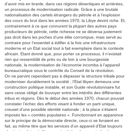
d’avoir mis en branle, dans ces régions désertiques et arriérées,
un processus de modernisation radicale. Grâce à une brutale
nationalisation des cartels étrangers du pétrole et à l’explosion
des cours du brut dans les années 1970, la Libye devint riche. Et,
contrairement à ce que connurent la plupart des autres pays
producteurs de pétrole, cette richesse ne se déversa justement
pas droit dans les poches d’une élite corrompue, mais servit au
contraire pour l’essentiel à édifier à la fois une infrastructure
moderne et un Etat social tout à fait exemplaire dans le contexte
africain. Etant donné que, pour porter ce processus, il n’existait
rien qui ressemblât de près ou de loin à une bourgeoisie
nationale, la modernisation de l’économie incomba à l’appareil
bureaucratique sous le contrôle du Conseil de la révolution.
On ne parvint cependant pas à dépasser la structure tribale pour
moderniser durablement la société ; l’Etat libyen demeura une
construction politique instable, et son Guide révolutionnaire fut
sans cesse obligé de louvoyer entre les intérêts des différentes
tribus et régions. Dès le début des années 1970, chacun pouvait
constater l’échec des efforts visant à fonder un parti unique,
creuset d’une possible identité nationale ; à la place s’étaient
imposés les « comités populaires ». Fonctionnant en apparence
sur le principe de la démocratie directe, ceux-ci se livraient en
fait, au même titre que les services d’un appareil d’Etat toujours