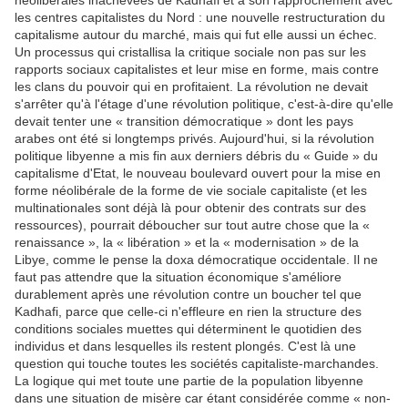
néolibérales inachevées de Kadhafi et à son rapprochement avec
les centres capitalistes du Nord : une nouvelle restructuration du
capitalisme autour du marché, mais qui fut elle aussi un échec.
Un processus qui cristallisa la critique sociale non pas sur les
rapports sociaux capitalistes et leur mise en forme, mais contre
les clans du pouvoir qui en profitaient. La révolution ne devait
s'arrêter qu'à l'étage d'une révolution politique, c'est-à-dire qu'elle
devait tenter une « transition démocratique » dont les pays
arabes ont été si longtemps privés. Aujourd'hui, si la révolution
politique libyenne a mis fin aux derniers débris du « Guide » du
capitalisme d'Etat, le nouveau boulevard ouvert pour la mise en
forme néolibérale de la forme de vie sociale capitaliste (et les
multinationales sont déjà là pour obtenir des contrats sur des
ressources), pourrait déboucher sur tout autre chose que la «
renaissance », la « libération » et la « modernisation » de la
Libye, comme le pense la doxa démocratique occidentale. Il ne
faut pas attendre que la situation économique s'améliore
durablement après une révolution contre un boucher tel que
Kadhafi, parce que celle-ci n'effleure en rien la structure des
conditions sociales muettes qui déterminent le quotidien des
individus et dans lesquelles ils restent plongés. C'est là une
question qui touche toutes les sociétés capitaliste-marchandes.
La logique qui met toute une partie de la population libyenne
dans une situation de misère car étant considérée comme « non-