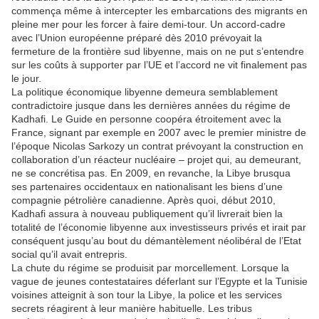
commença même à intercepter les embarcations des migrants en
pleine mer pour les forcer à faire demi-tour. Un accord-cadre
avec l’Union européenne préparé dès 2010 prévoyait la
fermeture de la frontière sud libyenne, mais on ne put s’entendre
sur les coûts à supporter par l’UE et l’accord ne vit finalement pas
le jour.
La politique économique libyenne demeura semblablement
contradictoire jusque dans les dernières années du régime de
Kadhafi. Le Guide en personne coopéra étroitement avec la
France, signant par exemple en 2007 avec le premier ministre de
l’époque Nicolas Sarkozy un contrat prévoyant la construction en
collaboration d’un réacteur nucléaire – projet qui, au demeurant,
ne se concrétisa pas. En 2009, en revanche, la Libye brusqua
ses partenaires occidentaux en nationalisant les biens d’une
compagnie pétrolière canadienne. Après quoi, début 2010,
Kadhafi assura à nouveau publiquement qu’il livrerait bien la
totalité de l’économie libyenne aux investisseurs privés et irait par
conséquent jusqu’au bout du démantèlement néolibéral de l’Etat
social qu’il avait entrepris.
La chute du régime se produisit par morcellement. Lorsque la
vague de jeunes contestataires déferlant sur l’Egypte et la Tunisie
voisines atteignit à son tour la Libye, la police et les services
secrets réagirent à leur manière habituelle. Les tribus