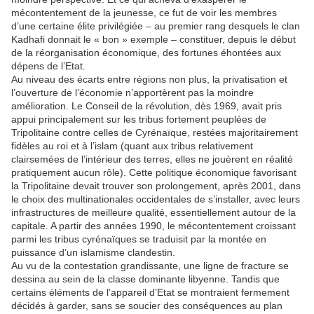
mécontentement de la jeunesse, ce fut de voir les membres
d’une certaine élite privilégiée – au premier rang desquels le clan
Kadhafi donnait le « bon » exemple – constituer, depuis le début
de la réorganisation économique, des fortunes éhontées aux
dépens de l’Etat.
Au niveau des écarts entre régions non plus, la privatisation et
l’ouverture de l’économie n’apportèrent pas la moindre
amélioration. Le Conseil de la révolution, dès 1969, avait pris
appui principalement sur les tribus fortement peuplées de
Tripolitaine contre celles de Cyrénaïque, restées majoritairement
fidèles au roi et à l’islam (quant aux tribus relativement
clairsemées de l’intérieur des terres, elles ne jouèrent en réalité
pratiquement aucun rôle). Cette politique économique favorisant
la Tripolitaine devait trouver son prolongement, après 2001, dans
le choix des multinationales occidentales de s’installer, avec leurs
infrastructures de meilleure qualité, essentiellement autour de la
capitale. A partir des années 1990, le mécontentement croissant
parmi les tribus cyrénaïques se traduisit par la montée en
puissance d’un islamisme clandestin.
Au vu de la contestation grandissante, une ligne de fracture se
dessina au sein de la classe dominante libyenne. Tandis que
certains éléments de l’appareil d’Etat se montraient fermement
décidés à garder, sans se soucier des conséquences au plan