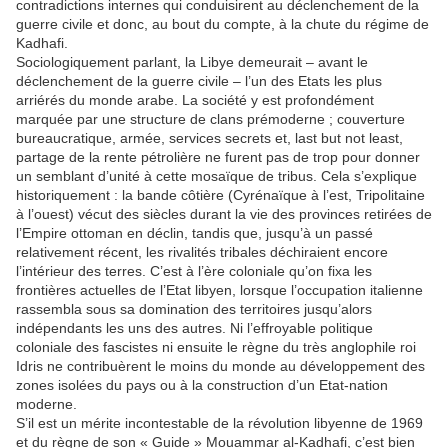
contradictions internes qui conduisirent au déclenchement de la
guerre civile et donc, au bout du compte, à la chute du régime de
Kadhafi.
Sociologiquement parlant, la Libye demeurait – avant le
déclenchement de la guerre civile – l’un des Etats les plus
arriérés du monde arabe. La société y est profondément
marquée par une structure de clans prémoderne ; couverture
bureaucratique, armée, services secrets et, last but not least,
partage de la rente pétrolière ne furent pas de trop pour donner
un semblant d’unité à cette mosaïque de tribus. Cela s’explique
historiquement : la bande côtière (Cyrénaïque à l’est, Tripolitaine
à l’ouest) vécut des siècles durant la vie des provinces retirées de
l’Empire ottoman en déclin, tandis que, jusqu’à un passé
relativement récent, les rivalités tribales déchiraient encore
l’intérieur des terres. C’est à l’ère coloniale qu’on fixa les
frontières actuelles de l’Etat libyen, lorsque l’occupation italienne
rassembla sous sa domination des territoires jusqu’alors
indépendants les uns des autres. Ni l’effroyable politique
coloniale des fascistes ni ensuite le règne du très anglophile roi
Idris ne contribuèrent le moins du monde au développement des
zones isolées du pays ou à la construction d’un Etat-nation
moderne.
S’il est un mérite incontestable de la révolution libyenne de 1969
et du règne de son « Guide » Mouammar al-Kadhafi, c’est bien