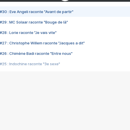
#30 : Eve Angeli raconte "Avant de partir"
#29 : MC Solaar raconte "Bouge de là"
28 : Lorie raconte "Je vais vite"
#27 : Christophe Willem raconte "Jacques a dit"
#26 : Chimène Badi raconte "Entre nous"
#25 : Indochine raconte "3e sexe"
#24 : Zaho raconte "C'est chelou"
#23 : Patrick Bruel raconte "Au café des délices"
#22 : Kyo raconte "Le chemin"
#21 : Nolwenn Leroy raconte "Cassé"
#20 : Patrick Hernandez raconte "Born to be alive"
#19 : Lorie raconte "Près de moi"