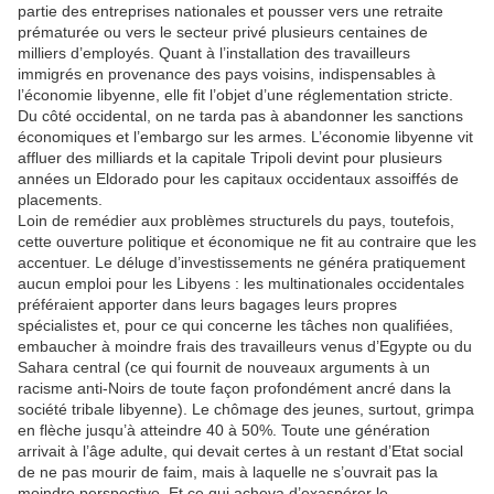
partie des entreprises nationales et pousser vers une retraite
prématurée ou vers le secteur privé plusieurs centaines de
milliers d’employés. Quant à l’installation des travailleurs
immigrés en provenance des pays voisins, indispensables à
l’économie libyenne, elle fit l’objet d’une réglementation stricte.
Du côté occidental, on ne tarda pas à abandonner les sanctions
économiques et l’embargo sur les armes. L’économie libyenne vit
affluer des milliards et la capitale Tripoli devint pour plusieurs
années un Eldorado pour les capitaux occidentaux assoiffés de
placements.
Loin de remédier aux problèmes structurels du pays, toutefois,
cette ouverture politique et économique ne fit au contraire que les
accentuer. Le déluge d’investissements ne généra pratiquement
aucun emploi pour les Libyens : les multinationales occidentales
préféraient apporter dans leurs bagages leurs propres
spécialistes et, pour ce qui concerne les tâches non qualifiées,
embaucher à moindre frais des travailleurs venus d’Egypte ou du
Sahara central (ce qui fournit de nouveaux arguments à un
racisme anti-Noirs de toute façon profondément ancré dans la
société tribale libyenne). Le chômage des jeunes, surtout, grimpa
en flèche jusqu’à atteindre 40 à 50%. Toute une génération
arrivait à l’âge adulte, qui devait certes à un restant d’Etat social
de ne pas mourir de faim, mais à laquelle ne s’ouvrait pas la
moindre perspective. Et ce qui acheva d’exaspérer le