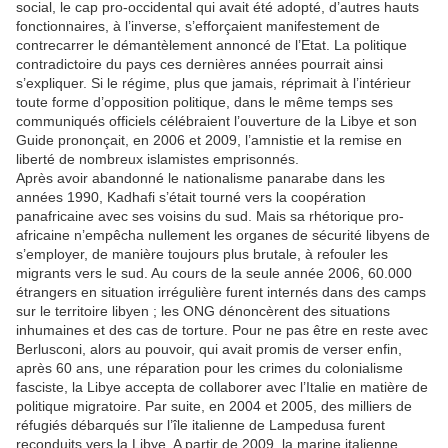
social, le cap pro-occidental qui avait été adopté, d’autres hauts
fonctionnaires, à l’inverse, s’efforçaient manifestement de
contrecarrer le démantèlement annoncé de l’Etat. La politique
contradictoire du pays ces dernières années pourrait ainsi
s’expliquer. Si le régime, plus que jamais, réprimait à l’intérieur
toute forme d’opposition politique, dans le même temps ses
communiqués officiels célébraient l’ouverture de la Libye et son
Guide prononçait, en 2006 et 2009, l’amnistie et la remise en
liberté de nombreux islamistes emprisonnés.
Après avoir abandonné le nationalisme panarabe dans les
années 1990, Kadhafi s’était tourné vers la coopération
panafricaine avec ses voisins du sud. Mais sa rhétorique pro-
africaine n’empêcha nullement les organes de sécurité libyens de
s’employer, de manière toujours plus brutale, à refouler les
migrants vers le sud. Au cours de la seule année 2006, 60.000
étrangers en situation irrégulière furent internés dans des camps
sur le territoire libyen ; les ONG dénoncèrent des situations
inhumaines et des cas de torture. Pour ne pas être en reste avec
Berlusconi, alors au pouvoir, qui avait promis de verser enfin,
après 60 ans, une réparation pour les crimes du colonialisme
fasciste, la Libye accepta de collaborer avec l’Italie en matière de
politique migratoire. Par suite, en 2004 et 2005, des milliers de
réfugiés débarqués sur l’île italienne de Lampedusa furent
reconduits vers la Libye. A partir de 2009, la marine italienne