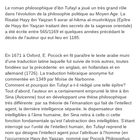
Le roman philosophique d'ibn Tufayl a joué un très grand rôle
dans l'évolution de la philosophie politique au Moyen Age. La
Risalat Hayy ibn Yaqzan fi asrar al-hikma al-mushrikiyya (Epître
de Hayy ibn Yaqzan traitant des secrets de la sagesse orientale)
a été écrite entre 565/1169 et quelques années précédant le
décès de l'auteur qui eut lieu en 1185.
En 1671 à Oxford, E. Pocock en fit paraître le texte arabe muni
d'une traduction latine laquelle fut suivie de trois autres, toutes
fondées sur la précédente: en anglais, en hollandais et en
allemand (1726). La traduction hébraïque anonyme fut
commentée en 1349 par Moïse de Narbonne.
Comment et pourquoi ibn Tufayl a-t-il rédigé une telle épître?
Tout d'abord, l'auteur en a certainement emprunté le titre à ibn
Sina (Avicenne) tout en développant une thèse philosophique
très différente: par sa théorie de l'émanation qui fait de l'intellect
agent, la dernière intelligence séparée, le dispensateur des
intelligibles à l'âme humaine, ibn Sina retira à celle-ci cette
fonction fondamentale qu'est l'abstraction des intelligibles. S'étant
interrogé sur l'unité de l'intellect humain, ibn Tufayl reprend le
nom qui désigne l'intellect agent pour l'attribuer à l'homme (en
l'occurrence Hayy ibn Yaqzan, nommé par Pocock Philosophus