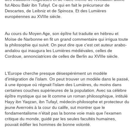
fut Abou Bakr ibn Tufayl. Ce qui en fait le précurseur de
Descartes, de Leibniz et de Spinoza. Et des Lumières
européennes au XVIIIe siècle.
Au cours du Moyen Age, son épître fut traduite en hébreu et
Moïse de Narbonne en fit un grand commentaire qui irrigua toute
la philosophie qui suivit. On peut dire que c'est cet auteur arabo-
andalou qui inaugura les Lumières médiévales, celles de
Cordoue, annonciatrices de celles de Berlin au XVIIIe siècle.
L'Europe cherche presque désespérément un modèle
d'intégration de l'islam. On peut trouver un modèle dans le passé,
à une époque où régnait l'islam des Lumières, du moins dans
certaines couches supérieures de la population. Avec sa célèbre
épître mystique qui se lit comme un roman philosophique, intitulé
Hayy ibn Yaqzan, ibn Tufayl, médecin-philosophe et protecteur du
jeune Averroès à la cour du calife, sut montrer que le
fondamentalisme n'était pas la bonne voie mais que l'examen
critique du monde, guidé par les seules facultés humaines,
pouvait édifier les hommes de bonne volonté.