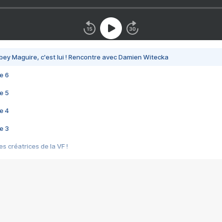
bey Maguire, c'est lui ! Rencontre avec Damien Witecka
e 6
e 5
e 4
e 3
s créatrices de la VF !
e 2
e 1
e Mektoub My Love arrive enfin ! Rencontre avec Shaïn Boumedine et Sal
i : après Toni en famille