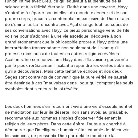
l'union intime avec Dieu, ce qui équivaut à la plénitude de la
science et à la félicité éternelle. Retiré dans une caverne, Hayy
s'entraîne à séparer son intellect du monde extérieur et de son
propre corps, grâce à la contemplation exclusive de Dieu et afin
de s'unir à lui. La rencontre avec Açal change tout: au cours de
ses conversations avec Hayy, ce pieux personnage venu de l'île
voisine pour s'adonner à une vie ascétique, découvre à son
grand étonnement que la philosophie propre à Hayy prône une
interprétation transcendante non seulement de l'islam qu'il
professe mais aussi de toutes les autres religions révélées.
Açal entraîne son nouvel ami Hayy dans l'île voisine gouvernée
par le pieux roi Salaman l'incitant à répandre les vérités sublimes
qu'il a découvertes. Mais cette tentative échoue et nos deux
Sages sont contraints de convenir que la pure vérité ne saurait
être destinée à ces "mauvaises gens" pour qui comptent les seuls
symboles dont s'entoure la loi révélée.
Les deux hommes s'en retournent vivre une vie d'esseulement et
de méditation sur leur île déserte, non sans avoir, au préalable,
recommandé aux hommes simples d'observer fidèlement la
religion de leurs pères. Dans cette épître, l'auteur a cherché à
démontrer que l'intelligence humaine était capable de découvrir
les sciences, de pressentir Dieu par-delà le monde de la