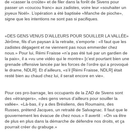
de «casser la croûte» et de filer dans la forêt de Sivens pour
passer un «coucou franc» aux zadistes, voire leur «souhaiter un
joyeux Noël». L’opération a été baptisée «Manche de pioche»,
signe que les intentions ne sont pas si pacifiques.
«DES GENS VENUS D’AILLEURS POUR SOUILLER LA VALLÉE»
Jérôme, fils d’un paysan à la retraite, s’emporte : «Il faut que les
zadistes dégagent et ne viennent pas nous emmerder chez
nous.» Pour lui, Rémi Fraisse «n’a pas été tué par un gardien de
la paix», il a «vu une vidéo qui le montre» [c’est pourtant bien une
grenade offensive lancée par les forces de l’ordre qui a provoqué
le drame, NDLR]. Et d’ailleurs, «s’il [Rémi Fraisse, NDLR] était
resté bien au chaud chez lui, il serait encore en vie».
Pour ces pro-barrage, les occupants de la ZAD de Sivens sont
des «étrangers», «des gens venus d’ailleurs pour souiller la
vallée». «Là-bas, il y a des Brésiliens, des Roumains, des
Russes, prétend Jacques, un retraité de Salvagnac. Il faut que le
gouvernement les évacue de chez nous.» Il avertit : «On va être
de plus en plus dans la démarche de défendre nos droits, et ça
pourrait créer du grabuge.»