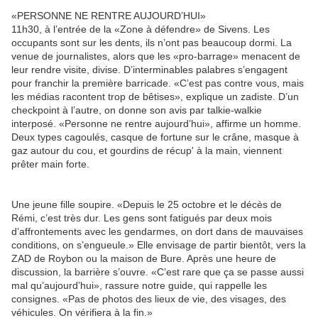
«PERSONNE NE RENTRE AUJOURD’HUI»
11h30, à l’entrée de la «Zone à défendre» de Sivens. Les
occupants sont sur les dents, ils n’ont pas beaucoup dormi. La
venue de journalistes, alors que les «pro-barrage» menacent de
leur rendre visite, divise. D’interminables palabres s’engagent
pour franchir la première barricade. «C’est pas contre vous, mais
les médias racontent trop de bêtises», explique un zadiste. D’un
checkpoint à l’autre, on donne son avis par talkie-walkie
interposé. «Personne ne rentre aujourd’hui», affirme un homme.
Deux types cagoulés, casque de fortune sur le crâne, masque à
gaz autour du cou, et gourdins de récup' à la main, viennent
prêter main forte.
Une jeune fille soupire. «Depuis le 25 octobre et le décès de
Rémi, c’est très dur. Les gens sont fatigués par deux mois
d’affrontements avec les gendarmes, on dort dans de mauvaises
conditions, on s’engueule.» Elle envisage de partir bientôt, vers la
ZAD de Roybon ou la maison de Bure. Après une heure de
discussion, la barrière s’ouvre. «C’est rare que ça se passe aussi
mal qu’aujourd’hui», rassure notre guide, qui rappelle les
consignes. «Pas de photos des lieux de vie, des visages, des
véhicules. On vérifiera à la fin.»