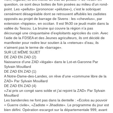
question, ce sont deux bottes de foin posées au milieu d’un rond-
point. Les «pelluts» (prononcer «pélutse»), c’est le sobriquet
censément désagréable dont se retrouvent affublés les zadistes
opposés au projet de barrage de Sivens : les «chevelus», par
extension «hippies», en occitan. Il est 9h30 ce jeudi matin dans la
vallée du Tescou. La bruine qui couvre la région n’a pas
découragé une cinquantaine d’exploitants agricoles du coin. Avec
l’aide de la FDSEA et des Jeunes agriculteurs, ils ont décidé de
manifester pour redire leur soutien à la «retenue» d’eau, ils
n’aiment pas le terme de «barrage».
SUR LE MÊME SUJET
DE ZAD EN ZAD (2)
Naissance d'une ZAD «légale» dans le Lot-et-Garonne Par
Sylvain Mouillard
DE ZAD EN ZAD (1)
A Notre-Dame-des-Landes, on rêve d'une «commune libre de la
ZAD» Par Sylvain Mouillard
DE ZAD EN ZAD (4)
«J’ai pris un congé sans solde et j’ai rejoint la ZAD» Par Sylvain
Mouillard
Les banderoles ne font pas dans la dentelle : «Ecolos au pouvoir
= Guerre civile», «Zadiste = Jihadiste». Le programme du jour est
bien défini. Opération escargot sur la départementale 999, avant