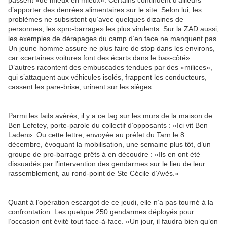
passent «de mieux en mieux». Certains continuent d’ailleurs
d’apporter des denrées alimentaires sur le site. Selon lui, les
problèmes ne subsistent qu’avec quelques dizaines de
personnes, les «pro-barrage» les plus virulents. Sur la ZAD aussi,
les exemples de dérapages du camp d’en face ne manquent pas.
Un jeune homme assure ne plus faire de stop dans les environs,
car «certaines voitures font des écarts dans le bas-côté».
D’autres racontent des embuscades tendues par des «milices»,
qui s’attaquent aux véhicules isolés, frappent les conducteurs,
cassent les pare-brise, urinent sur les sièges.
Parmi les faits avérés, il y a ce tag sur les murs de la maison de
Ben Lefetey, porte-parole du collectif d’opposants : «Ici vit Ben
Laden». Ou cette lettre, envoyée au préfet du Tarn le 8
décembre, évoquant la mobilisation, une semaine plus tôt, d’un
groupe de pro-barrage prêts à en découdre : «Ils en ont été
dissuadés par l’intervention des gendarmes sur le lieu de leur
rassemblement, au rond-point de Ste Cécile d’Avès.»
Quant à l’opération escargot de ce jeudi, elle n’a pas tourné à la
confrontation. Les quelque 250 gendarmes déployés pour
l’occasion ont évité tout face-à-face. «Un jour, il faudra bien qu’on