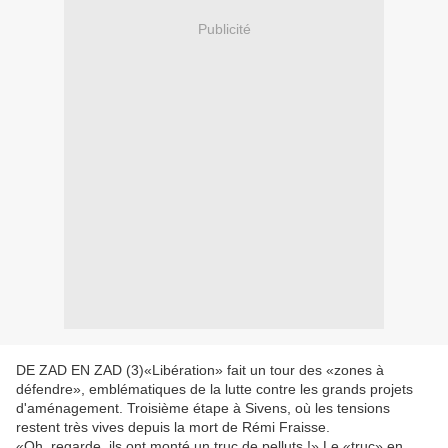
Publicité
DE ZAD EN ZAD (3)«Libération» fait un tour des «zones à
défendre», emblématiques de la lutte contre les grands projets
d'aménagement. Troisième étape à Sivens, où les tensions
restent très vives depuis la mort de Rémi Fraisse.
«Oh, regarde, ils ont monté un truc de pelluts !» Le «truc» en