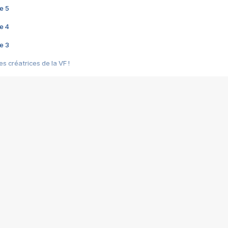
e 5
e 4
e 3
s créatrices de la VF !
e 2
e 1
e Mektoub My Love arrive enfin ! Rencontre avec Shaïn Boumedine et Sal
i : après Toni en famille
elle réalise le bouleversant Dites lui que je l'aime
ais ! Rencontre autour de Vie privée de Rebecca Zlotowski
 de Marguerite, Grave... Rencontre avec Ella Rumpf
 Les Rêveurs, un film intime sur la santé mentale