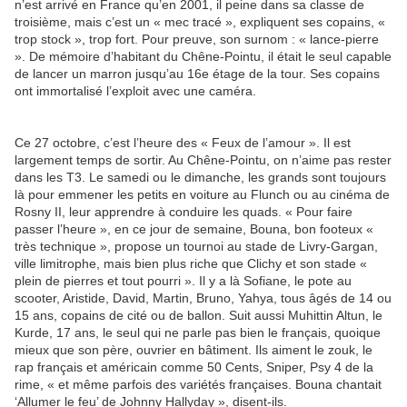
n’est arrivé en France qu’en 2001, il peine dans sa classe de
troisième, mais c’est un « mec tracé », expliquent ses copains, «
trop stock », trop fort. Pour preuve, son surnom : « lance-pierre
». De mémoire d’habitant du Chêne-Pointu, il était le seul capable
de lancer un marron jusqu’au 16e étage de la tour. Ses copains
ont immortalisé l’exploit avec une caméra.
Ce 27 octobre, c’est l’heure des « Feux de l’amour ». Il est
largement temps de sortir. Au Chêne-Pointu, on n’aime pas rester
dans les T3. Le samedi ou le dimanche, les grands sont toujours
là pour emmener les petits en voiture au Flunch ou au cinéma de
Rosny II, leur apprendre à conduire les quads. « Pour faire
passer l’heure », en ce jour de semaine, Bouna, bon footeux «
très technique », propose un tournoi au stade de Livry-Gargan,
ville limitrophe, mais bien plus riche que Clichy et son stade «
plein de pierres et tout pourri ». Il y a là Sofiane, le pote au
scooter, Aristide, David, Martin, Bruno, Yahya, tous âgés de 14 ou
15 ans, copains de cité ou de ballon. Suit aussi Muhittin Altun, le
Kurde, 17 ans, le seul qui ne parle pas bien le français, quoique
mieux que son père, ouvrier en bâtiment. Ils aiment le zouk, le
rap français et américain comme 50 Cents, Sniper, Psy 4 de la
rime, « et même parfois des variétés françaises. Bouna chantait
‘Allumer le feu’ de Johnny Hallyday », disent-ils.