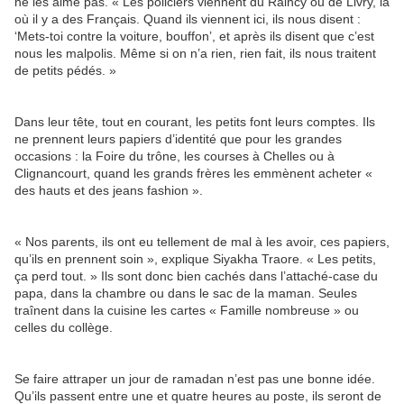
ne les aime pas. « Les policiers viennent du Raincy ou de Livry, là
où il y a des Français. Quand ils viennent ici, ils nous disent :
‘Mets-toi contre la voiture, bouffon’, et après ils disent que c’est
nous les malpolis. Même si on n’a rien, rien fait, ils nous traitent
de petits pédés. »
Dans leur tête, tout en courant, les petits font leurs comptes. Ils
ne prennent leurs papiers d’identité que pour les grandes
occasions : la Foire du trône, les courses à Chelles ou à
Clignancourt, quand les grands frères les emmènent acheter «
des hauts et des jeans fashion ».
« Nos parents, ils ont eu tellement de mal à les avoir, ces papiers,
qu’ils en prennent soin », explique Siyakha Traore. « Les petits,
ça perd tout. » Ils sont donc bien cachés dans l’attaché-case du
papa, dans la chambre ou dans le sac de la maman. Seules
traînent dans la cuisine les cartes « Famille nombreuse » ou
celles du collège.
Se faire attraper un jour de ramadan n’est pas une bonne idée.
Qu’ils passent entre une et quatre heures au poste, ils seront de