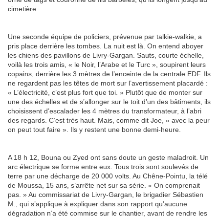
cimetière.
Une seconde équipe de policiers, prévenue par talkie-walkie, a
pris place derrière les tombes. La nuit est là. On entend aboyer
les chiens des pavillons de Livry-Gargan. Sauts, courte échelle,
voilà les trois amis, « le Noir, l’Arabe et le Turc », soupirent leurs
copains, derrière les 3 mètres de l’enceinte de la centrale EDF. Ils
ne regardent pas les têtes de mort sur l’avertissement placardé :
« L’électricité, c’est plus fort que toi. » Plutôt que de monter sur
une des échelles et de s’allonger sur le toit d’un des bâtiments, ils
choisissent d’escalader les 4 mètres du transformateur, à l’abri
des regards. C’est très haut. Mais, comme dit Joe, « avec la peur
on peut tout faire ». Ils y restent une bonne demi-heure.
A 18 h 12, Bouna ou Zyed ont sans doute un geste maladroit. Un
arc électrique se forme entre eux. Tous trois sont soulevés de
terre par une décharge de 20 000 volts. Au Chêne-Pointu, la télé
de Moussa, 15 ans, s’arrête net sur sa série. « On comprenait
pas. » Au commissariat de Livry-Gargan, le brigadier Sébastien
M., qui s’applique à expliquer dans son rapport qu’aucune
dégradation n’a été commise sur le chantier, avant de rendre les