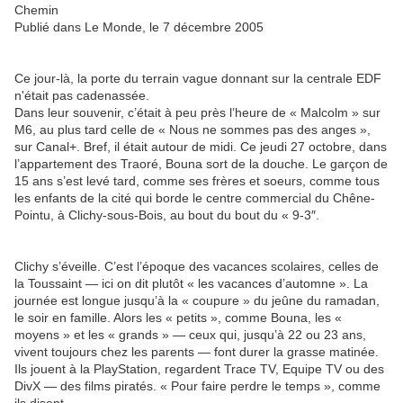
Chemin
Publié dans Le Monde, le 7 décembre 2005
Ce jour-là, la porte du terrain vague donnant sur la centrale EDF
n'était pas cadenassée.
Dans leur souvenir, c’était à peu près l’heure de « Malcolm » sur
M6, au plus tard celle de « Nous ne sommes pas des anges »,
sur Canal+. Bref, il était autour de midi. Ce jeudi 27 octobre, dans
l’appartement des Traoré, Bouna sort de la douche. Le garçon de
15 ans s’est levé tard, comme ses frères et soeurs, comme tous
les enfants de la cité qui borde le centre commercial du Chêne-
Pointu, à Clichy-sous-Bois, au bout du bout du « 9-3″.
Clichy s’éveille. C’est l’époque des vacances scolaires, celles de
la Toussaint — ici on dit plutôt « les vacances d’automne ». La
journée est longue jusqu’à la « coupure » du jeûne du ramadan,
le soir en famille. Alors les « petits », comme Bouna, les «
moyens » et les « grands » — ceux qui, jusqu’à 22 ou 23 ans,
vivent toujours chez les parents — font durer la grasse matinée.
Ils jouent à la PlayStation, regardent Trace TV, Equipe TV ou des
DivX — des films piratés. « Pour faire perdre le temps », comme