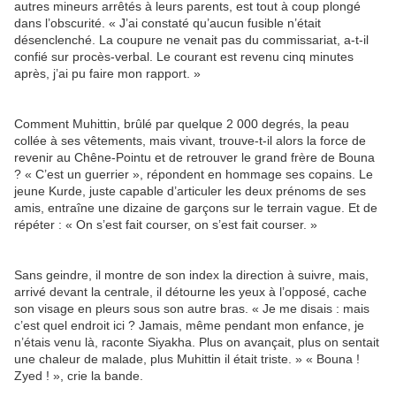
autres mineurs arrêtés à leurs parents, est tout à coup plongé
dans l’obscurité. « J’ai constaté qu’aucun fusible n’était
désenclenché. La coupure ne venait pas du commissariat, a-t-il
confié sur procès-verbal. Le courant est revenu cinq minutes
après, j’ai pu faire mon rapport. »
Comment Muhittin, brûlé par quelque 2 000 degrés, la peau
collée à ses vêtements, mais vivant, trouve-t-il alors la force de
revenir au Chêne-Pointu et de retrouver le grand frère de Bouna
? « C’est un guerrier », répondent en hommage ses copains. Le
jeune Kurde, juste capable d’articuler les deux prénoms de ses
amis, entraîne une dizaine de garçons sur le terrain vague. Et de
répéter : « On s’est fait courser, on s’est fait courser. »
Sans geindre, il montre de son index la direction à suivre, mais,
arrivé devant la centrale, il détourne les yeux à l’opposé, cache
son visage en pleurs sous son autre bras. « Je me disais : mais
c’est quel endroit ici ? Jamais, même pendant mon enfance, je
n’étais venu là, raconte Siyakha. Plus on avançait, plus on sentait
une chaleur de malade, plus Muhittin il était triste. » « Bouna !
Zyed ! », crie la bande.