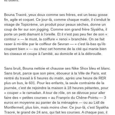
ils disent.
Bouna Traoré, yeux doux comme ses frères, est un beau gosse
fin, agile et coquet. Ce jour-là, comme chaque matin, il s’enduit le
visage de Topicrème, un produit pour peaux sèches, donne un
coup de fer sur son jogging. Comme son grand frère Siyakha, il
porte un petit diamant à l’oreille. Et il n’est pas peu fier de son «
contour » — le must, la coiffure « renoi » branchée. On se fait
raser à mi-tête par le coiffeur de Sevran — « c’est là-bas qu’ils
coupent bien » — ou chez cet homme de la cité qui manie bien
les ciseaux et coupe à l’amitié, au domicile et à la débrouille.
Sans bruit, Bouna nettoie et chausse ses Nike Shox bleu et blanc.
Sans bruit, parce que son père, éboueur à la Ville de Paris, est
rentré du travail à 6 heures du matin, après une heure de RER
plus un bus, le 601. Pour les enfants, la seule contrainte de la
journée, c’est de rejoindre la maison à 18 heures pétantes, pour
« couper » le ramadan. A tour de rôle, on se dévoue pour aller
faire des « petites courses » au Franprix du Chêne-Pointu — 3
euros en moyenne au panier de la ménagère — ou au Lidl de
Montfermeil, plus loin, mais moins cher. Ce jour-là, c’est Siyakha
Traoré, le grand de 24 ans, qui fait les courses. A chaque pas, il