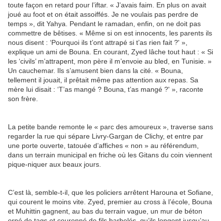
toute façon en retard pour l’iftar. « J’avais faim. En plus on avait
joué au foot et on était assoiffés. Je ne voulais pas perdre de
temps », dit Yahya. Pendant le ramadan, enfin, on ne doit pas
commettre de bêtises. « Même si on est innocents, les parents ils
nous disent : ‘Pourquoi ils t’ont attrapé si t’as rien fait ?' »,
explique un ami de Bouna. En courant, Zyed lâche tout haut : « Si
les ‘civils’ m’attrapent, mon père il m’envoie au bled, en Tunisie. »
Un cauchemar. Ils s’amusent bien dans la cité. « Bouna,
tellement il jouait, il prêtait même pas attention aux repas. Sa
mère lui disait : ‘T’as mangé ? Bouna, t’as mangé ?' », raconte
son frère.
La petite bande remonte le « parc des amoureux », traverse sans
regarder la rue qui sépare Livry-Gargan de Clichy, et entre par
une porte ouverte, tatouée d’affiches « non » au référendum,
dans un terrain municipal en friche où les Gitans du coin viennent
pique-niquer aux beaux jours.
C’est là, semble-t-il, que les policiers arrêtent Harouna et Sofiane,
qui courent le moins vite. Zyed, premier au cross à l’école, Bouna
et Muhittin gagnent, au bas du terrain vague, un mur de béton
orné de tags et couronné de fils barbelés, qu’ils longent jusqu’au