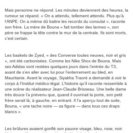
Mais personne ne répond. Les minutes deviennent des heures, la
rumeur se répand. « On a attendu, tellement attendu. Plus qu’à
l’ANPE. On a même dû battre les records du consulat », raconte
son frère. La mère de Bouna « fait tomber des larmes », son
père se frappe la tête contre le mur de la centrale. Ils sont morts,
c’est certain.
Les baskets de Zyed, « des Converse toutes neuves, noir et gris
», ont été carbonisées. Comme les Nike Shox de Bouna. Mais
ses Adidas sont restées quelques jours dans l’entrée du T3,
avant de s’en aller avec lui pour l’enterrement au bled, en
Mauritanie. Avant le voyage, Siyakha Traoré a demandé à voir le
corps à l’Institut médico-légal. L’histoire qu’il raconte ressemble à
une scène du réalisateur Jean-Claude Brisseau. Une belle dame
très douce l’a prévenu que, quand il ouvrirait la porte, son petit
frère serait là, à gauche, en entrant. Il l’a aperçu tout de suite,
Bouna, « une tache noire — sa figure — dans tous ces draps
blancs ».
Les brûlures avaient gonflé son pauvre visage, bleu, rose, noir.