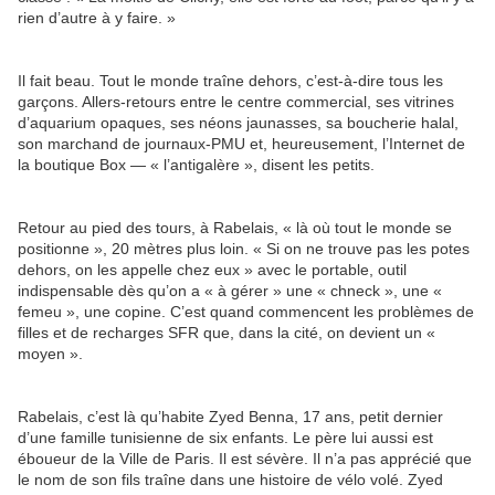
rien d’autre à y faire. »
Il fait beau. Tout le monde traîne dehors, c’est-à-dire tous les
garçons. Allers-retours entre le centre commercial, ses vitrines
d’aquarium opaques, ses néons jaunasses, sa boucherie halal,
son marchand de journaux-PMU et, heureusement, l’Internet de
la boutique Box — « l’antigalère », disent les petits.
Retour au pied des tours, à Rabelais, « là où tout le monde se
positionne », 20 mètres plus loin. « Si on ne trouve pas les potes
dehors, on les appelle chez eux » avec le portable, outil
indispensable dès qu’on a « à gérer » une « chneck », une «
femeu », une copine. C’est quand commencent les problèmes de
filles et de recharges SFR que, dans la cité, on devient un «
moyen ».
Rabelais, c’est là qu’habite Zyed Benna, 17 ans, petit dernier
d’une famille tunisienne de six enfants. Le père lui aussi est
éboueur de la Ville de Paris. Il est sévère. Il n’a pas apprécié que
le nom de son fils traîne dans une histoire de vélo volé. Zyed