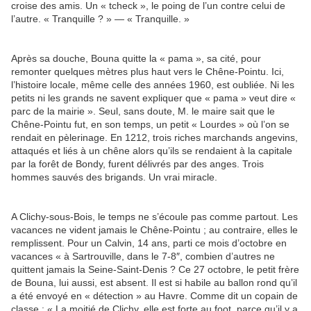
croise des amis. Un « tcheck », le poing de l’un contre celui de
l’autre. « Tranquille ? » — « Tranquille. »
Après sa douche, Bouna quitte la « pama », sa cité, pour
remonter quelques mètres plus haut vers le Chêne-Pointu. Ici,
l’histoire locale, même celle des années 1960, est oubliée. Ni les
petits ni les grands ne savent expliquer que « pama » veut dire «
parc de la mairie ». Seul, sans doute, M. le maire sait que le
Chêne-Pointu fut, en son temps, un petit « Lourdes » où l’on se
rendait en pèlerinage. En 1212, trois riches marchands angevins,
attaqués et liés à un chêne alors qu’ils se rendaient à la capitale
par la forêt de Bondy, furent délivrés par des anges. Trois
hommes sauvés des brigands. Un vrai miracle.
A Clichy-sous-Bois, le temps ne s’écoule pas comme partout. Les
vacances ne vident jamais le Chêne-Pointu ; au contraire, elles le
remplissent. Pour un Calvin, 14 ans, parti ce mois d’octobre en
vacances « à Sartrouville, dans le 7-8″, combien d’autres ne
quittent jamais la Seine-Saint-Denis ? Ce 27 octobre, le petit frère
de Bouna, lui aussi, est absent. Il est si habile au ballon rond qu’il
a été envoyé en « détection » au Havre. Comme dit un copain de
classe : « La moitié de Clichy, elle est forte au foot, parce qu’il y a