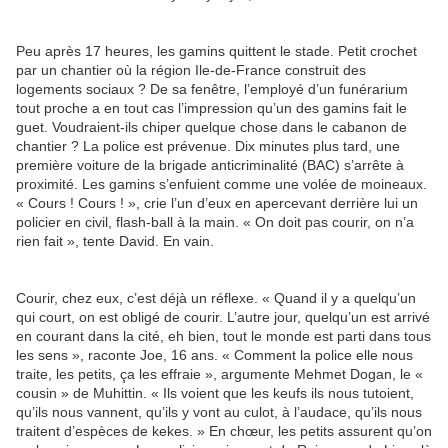
Peu après 17 heures, les gamins quittent le stade. Petit crochet
par un chantier où la région Ile-de-France construit des
logements sociaux ? De sa fenêtre, l’employé d’un funérarium
tout proche a en tout cas l’impression qu’un des gamins fait le
guet. Voudraient-ils chiper quelque chose dans le cabanon de
chantier ? La police est prévenue. Dix minutes plus tard, une
première voiture de la brigade anticriminalité (BAC) s’arrête à
proximité. Les gamins s’enfuient comme une volée de moineaux.
« Cours ! Cours ! », crie l’un d’eux en apercevant derrière lui un
policier en civil, flash-ball à la main. « On doit pas courir, on n’a
rien fait », tente David. En vain.
Courir, chez eux, c’est déjà un réflexe. « Quand il y a quelqu’un
qui court, on est obligé de courir. L’autre jour, quelqu’un est arrivé
en courant dans la cité, eh bien, tout le monde est parti dans tous
les sens », raconte Joe, 16 ans. « Comment la police elle nous
traite, les petits, ça les effraie », argumente Mehmet Dogan, le «
cousin » de Muhittin. « Ils voient que les keufs ils nous tutoient,
qu’ils nous vannent, qu’ils y vont au culot, à l’audace, qu’ils nous
traitent d’espèces de kekes. » En chœur, les petits assurent qu’on