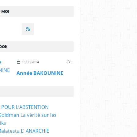
Z-MOI
OOK
13/05/2014
…
Année BAKOUNINE
T POUR L’ABSTENTION
ldman La vérité sur les
iks
Malatesta L' ANARCHIE