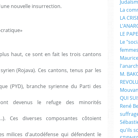
Judaïs
'une nouvelle insurrection.
La com
LA CRI
L’ANAR
cratique»
LE PAP
Le "soc
femme
us haut, ce sont en fait les trois cantons
Maurice
l'anarc
 syrien (Rojava). Ces cantons, tenus par les
M. BAK
REVOLU
que (PYD), branche syrienne du Parti des
Mouvan
QUI SUIS
 sont devenus le refuge des minorités
René Be
suffrag
s...). Ces diverses composantes côtoient
Sébasti
qu'ils s
es milices d'autodéfense qui défendent le
STIRNER