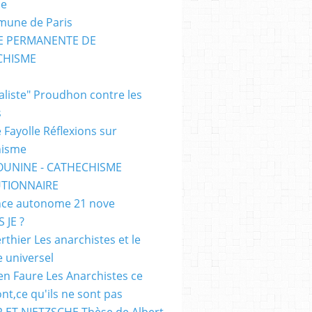
me
mune de Paris
SE PERMANENTE DE
CHISME
E
ialiste" Proudhon contre les
s
 Fayolle Réflexions sur
hisme
OUNINE - CATHECHISME
TIONNAIRE
ce autonome 21 nove
 JE ?
rthier Les anarchistes et le
e universel
en Faure Les Anarchistes ce
ont,ce qu'ils ne sont pas
 ET NIETZSCHE Thèse de Albert