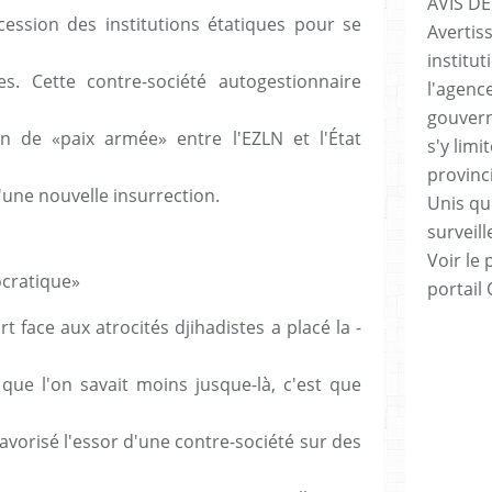
AVIS DE
cession des institutions étatiques pour se
Avertis
institut
s. Cette contre-société autogestionnaire
l'agenc
gouvern
n de «paix armée» entre l'EZLN et l'État
s'y lim
provinc
'une nouvelle insurrection.
Unis qui
surveill
Voir le 
cratique»
portail
t face aux atrocités djihadistes a placé la ­
que l'on savait moins jusque-là, c'est que
 favorisé l'essor d'une contre-société sur des