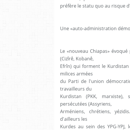
préfère le statu quo au risque d
Une «auto-administration démo
Le «nouveau Chiapas» évoqué pl
(Cizîrê, Kobanê,
Efrîn) qui forment le Kurdistan
milices armées
du Parti de l'union démocrati
travailleurs du
Kurdistan (PKK, marxiste),
persécutées (Assyriens,
Arméniens, chrétiens, ­yézidi
d'ailleurs les
Kurdes au sein des YPG-YPJ, l