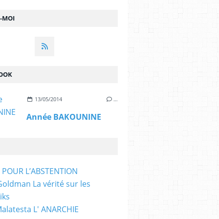
Z-MOI
OOK
13/05/2014
…
Année BAKOUNINE
T POUR L’ABSTENTION
ldman La vérité sur les
iks
Malatesta L' ANARCHIE