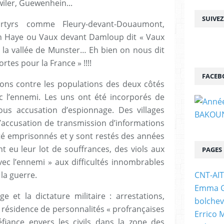
wiler, Guewenhein...
SUIVE
rtyrs comme Fleury-devant-Douaumont,
en Haye ou Vaux devant Damloup dit « Vaux
e la vallée de Munster… Eh bien on nous dit
es pour la France » !!!!
FACEB
ctions contre les populations des deux côtés
c l’ennemi. Les uns ont été incorporés de
ous accusation d’espionnage. Des villages
l’accusation de transmission d’informations
té emprisonnés et y sont restés des années
t eu leur lot de souffrances, des viols aux
PAGES
vec l’ennemi » aux difficultés innombrables
CNT-AI
 la guerre.
Emma Go
ge et la dictature militaire : arrestations,
bolchev
 résidence de personnalités « profrançaises
Errico 
fiance envers les civils dans la zone des