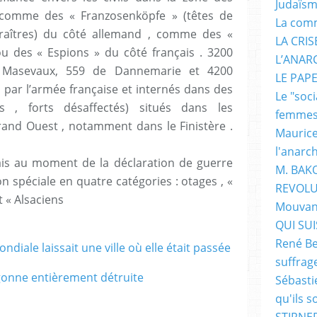
Judaïs
 comme des « Franzosenköpfe » (têtes de
La com
(traîtres) du côté allemand , comme des «
LA CRI
u des « Espions » du côté français . 3200
L’ANAR
t Masevaux, 559 de Dannemarie et 4200
LE PAP
s par l’armée française et internés dans des
Le "soc
 , forts désaffectés) situés dans les
femme
and Ouest , notamment dans le Finistère .
Maurice
l'anarc
nçais au moment de la déclaration de guerre
M. BAK
 spéciale en quatre catégories : otages , «
REVOLU
 « Alsaciens
Mouvan
QUI SUIS
René Be
iale laissait une ville où elle était passée
suffrag
gonne entièrement détruite
Sébasti
qu'ils s
STIRNER