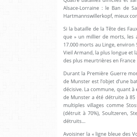
Quatre batailles difficiles et s
Alsace-Lorraine : le Ban de Sa
Hartmannswillerkopf, mieux con
Si la bataille de la Tête des Fa
que » un millier de morts, les 
17.000 morts au Linge, environ 
Vieil Armand, la plus longue et l
des plus meurtrières en France d
Durant la Première Guerre mond
de Munster est l’objet d’une bat
décisive. La commune, quant à el
de Munster a été détruite à 85
multiples villages comme Stos
(détruit à 70%), Soultzeren, S
détruits…
Avoisiner la « ligne bleue des 