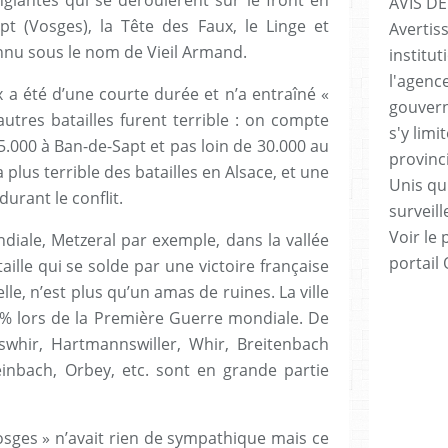
anglantes qui se déroulèrent sur le front en
AVIS DE
pt (Vosges), la Tête des Faux, le Linge et
Avertis
nu sous le nom de Vieil Armand.
institut
l'agenc
ux a été d’une courte durée et n’a entraîné «
gouvern
autres batailles furent terrible : on compte
s'y lim
5.000 à Ban-de-Sapt et pas loin de 30.000 au
provinc
a plus terrible des batailles en Alsace, et une
Unis qui
urant le conflit.
surveill
Voir le 
iale, Metzeral par exemple, dans la vallée
portail
aille qui se solde par une victoire française
le, n’est plus qu’un amas de ruines. La ville
 % lors de la Première Guerre mondiale. De
swhir, Hartmannswiller, Whir, Breitenbach
teinbach, Orbey, etc. sont en grande partie
Vosges » n’avait rien de sympathique mais ce