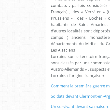
combats , parfois considérés
Français) , des « Verräter » 
Prussiens » , des « Boches » o
habitants de Saint Amarine
d’autres localités sont déporté
camps ( anciens monastères
départements du Midi et du Gr
Les Alsaciens
Lorrains sur le territoire fra
sont classés par une commission
Austro-Allemands » , suspects et
Lorrains d’origine française ».
Comment la première guerre mond
Soldats devant Clermont-en-Ar
Un survivant devant sa maison