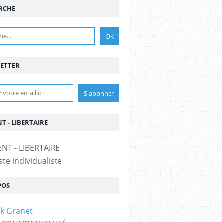
RCHE
ETTER
T - LIBERTAIRE
te individualiste
POS