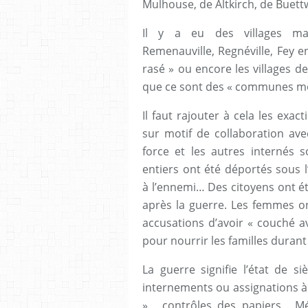
Mulhouse, de Altkirch, de Buett
Il y a eu des villages ma
Remenauville, Regnéville, Fey 
rasé » ou encore les villages d
que ce sont des « communes mort
Il faut rajouter à cela les exa
sur motif de collaboration ave
force et les autres internés s
entiers ont été déportés sous 
à l’ennemi… Des citoyens ont é
après la guerre. Les femmes on
accusations d’avoir « couché a
pour nourrir les familles durant
La guerre signifie l’état de siè
internements ou assignations à
» , contrôles des papiers . Mé