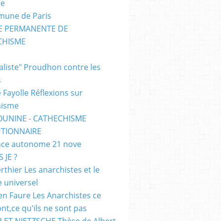
me
mune de Paris
SE PERMANENTE DE
CHISME
E
ialiste" Proudhon contre les
s
 Fayolle Réflexions sur
hisme
OUNINE - CATHECHISME
TIONNAIRE
ce autonome 21 nove
 JE ?
rthier Les anarchistes et le
e universel
en Faure Les Anarchistes ce
ont,ce qu'ils ne sont pas
 ET NIETZSCHE Thèse de Albert