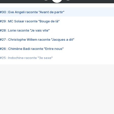
#30 : Eve Angeli raconte "Avant de partir"
#29 : MC Solaar raconte "Bouge de là"
28 : Lorie raconte "Je vais vite"
#27 : Christophe Willem raconte "Jacques a dit"
#26 : Chimène Badi raconte "Entre nous"
#25 : Indochine raconte "3e sexe"
#24 : Zaho raconte "C'est chelou"
#23 : Patrick Bruel raconte "Au café des délices"
#22 : Kyo raconte "Le chemin"
#21 : Nolwenn Leroy raconte "Cassé"
#20 : Patrick Hernandez raconte "Born to be alive"
#19 : Lorie raconte "Près de moi"