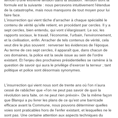
témoin d'une extrême tension dans la situation. Tension dont la
formule est la suivante : nous percevons intuitivement l'étendue
de la catastrophe, mais nous manquons de tout moyen pour lui
faire face.
L'insurrection qui vient tâche d'arracher à chaque spécialité le
contenu de vérité qu'elle retient, en procédant par cercles. Il y a
sept cercles, bien entendu, qui vont s'élargissant. Le soi, les
rapports sociaux, le travail, l'économie, l'urbain, l'environnement,
et la civilisation, enfin. Arracher de tels contenus de vérité, cela
veut dire le plus souvent : renverser les évidences de l'époque.
Au terme de ces sept cercles, il apparaît que, dans chacun de
ces domaines, la police est la seule issue au sein de l'ordre
existant. Et l'enjeu des prochaines présidentielles se ramène à la
question de savoir qui aura le privilège d'exercer la terreur ; tant
politique et police sont désormais synonymes.
L'insurrection qui vient nous sort de trente ans où l'on n'aura
cessé de rabâcher que «l'on ne peut pas savoir de quoi la
révolution sera faite, on ne peut rien prévoir». De la même façon
que Blanqui a pu livrer les plans de ce qu'est une barricade
efficace avant la Commune, nous pouvons déterminer quelles
voies sont praticables hors de l'enfer existant, et lesquelles ne le
sont pas. Une certaine attention aux aspects techniques du