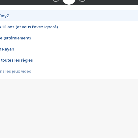
 DayZ
 a 13 ans (et vous l'avez ignoré)
e (littéralement)
im Rayan
 toutes les règles
s les jeux vidéo
us choquant de Rockstar ? - Le scandale BULLY
e plus moche de Steam
du RÊVE tourne au CAUCHEMAR
pendant 8 heures
it… à tort
umiliés par un jeu vidéo