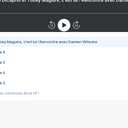
 DiCaprio et Tobey Maguire, c'est lui ! Rencontre avec Dam
bey Maguire, c'est lui ! Rencontre avec Damien Witecka
e 6
e 5
e 4
e 3
s créatrices de la VF !
e 2
e 1
e Mektoub My Love arrive enfin ! Rencontre avec Shaïn Boumedine et Sal