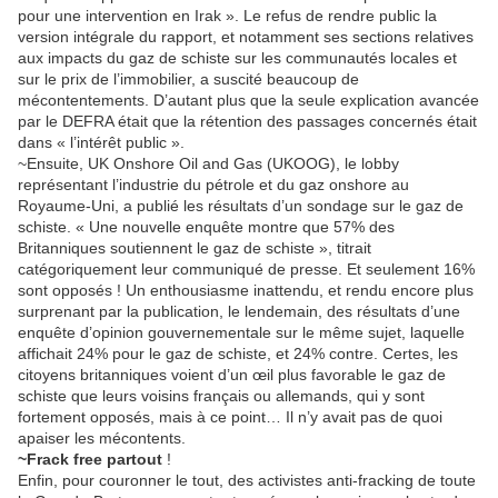
pour une intervention en Irak ». Le refus de rendre public la
version intégrale du rapport, et notamment ses sections relatives
aux impacts du gaz de schiste sur les communautés locales et
sur le prix de l’immobilier, a suscité beaucoup de
mécontentements. D’autant plus que la seule explication avancée
par le DEFRA était que la rétention des passages concernés était
dans « l’intérêt public ».
~Ensuite, UK Onshore Oil and Gas (UKOOG), le lobby
représentant l’industrie du pétrole et du gaz onshore au
Royaume-Uni, a publié les résultats d’un sondage sur le gaz de
schiste. « Une nouvelle enquête montre que 57% des
Britanniques soutiennent le gaz de schiste », titrait
catégoriquement leur communiqué de presse. Et seulement 16%
sont opposés ! Un enthousiasme inattendu, et rendu encore plus
surprenant par la publication, le lendemain, des résultats d’une
enquête d’opinion gouvernementale sur le même sujet, laquelle
affichait 24% pour le gaz de schiste, et 24% contre. Certes, les
citoyens britanniques voient d’un œil plus favorable le gaz de
schiste que leurs voisins français ou allemands, qui y sont
fortement opposés, mais à ce point… Il n’y avait pas de quoi
apaiser les mécontents.
~Frack free partout
!
Enfin, pour couronner le tout, des activistes anti-fracking de toute