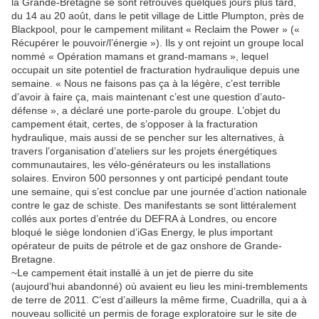
la Grande-Bretagne se sont retrouvés quelques jours plus tard,
du 14 au 20 août, dans le petit village de Little Plumpton, près de
Blackpool, pour le campement militant « Reclaim the Power » («
Récupérer le pouvoir/l’énergie »). Ils y ont rejoint un groupe local
nommé « Opération mamans et grand-mamans », lequel
occupait un site potentiel de fracturation hydraulique depuis une
semaine. « Nous ne faisons pas ça à la légère, c’est terrible
d’avoir à faire ça, mais maintenant c’est une question d’auto-
défense », a déclaré une porte-parole du groupe. L’objet du
campement était, certes, de s’opposer à la fracturation
hydraulique, mais aussi de se pencher sur les alternatives, à
travers l’organisation d’ateliers sur les projets énergétiques
communautaires, les vélo-générateurs ou les installations
solaires. Environ 500 personnes y ont participé pendant toute
une semaine, qui s’est conclue par une journée d’action nationale
contre le gaz de schiste. Des manifestants se sont littéralement
collés aux portes d’entrée du DEFRA à Londres, ou encore
bloqué le siège londonien d’iGas Energy, le plus important
opérateur de puits de pétrole et de gaz onshore de Grande-
Bretagne.
~Le campement était installé à un jet de pierre du site
(aujourd’hui abandonné) où avaient eu lieu les mini-tremblements
de terre de 2011. C’est d’ailleurs la même firme, Cuadrilla, qui a à
nouveau sollicité un permis de forage exploratoire sur le site de