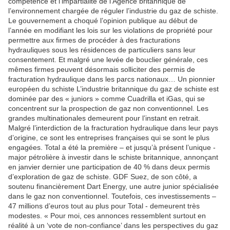
compétence et l’impartialité de l’Agence britannique de
l’environnement chargée de réguler l’industrie du gaz de schiste.
Le gouvernement a choqué l’opinion publique au début de
l’année en modifiant les lois sur les violations de propriété pour
permettre aux firmes de procéder à des fracturations
hydrauliques sous les résidences de particuliers sans leur
consentement. Et malgré une levée de bouclier générale, ces
mêmes firmes peuvent désormais solliciter des permis de
fracturation hydraulique dans les parcs nationaux… Un pionnier
européen du schiste L’industrie britannique du gaz de schiste est
dominée par des « juniors » comme Cuadrilla et iGas, qui se
concentrent sur la prospection de gaz non conventionnel. Les
grandes multinationales demeurent pour l’instant en retrait.
Malgré l’interdiction de la fracturation hydraulique dans leur pays
d’origine, ce sont les entreprises françaises qui se sont le plus
engagées. Total a été la première – et jusqu’à présent l’unique -
major pétrolière à investir dans le schiste britannique, annonçant
en janvier dernier une participation de 40 % dans deux permis
d’exploration de gaz de schiste. GDF Suez, de son côté, a
soutenu financièrement Dart Energy, une autre junior spécialisée
dans le gaz non conventionnel. Toutefois, ces investissements –
47 millions d’euros tout au plus pour Total - demeurent très
modestes. « Pour moi, ces annonces ressemblent surtout en
réalité à un ‘vote de non-confiance’ dans les perspectives du gaz