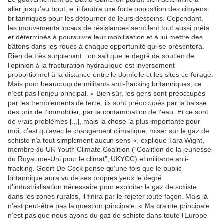
aller jusqu’au bout, et il faudra une forte opposition des citoyens
britanniques pour les détourner de leurs desseins. Cependant,
les mouvements locaux de résistances semblent tout aussi prêts
et déterminés à poursuivre leur mobilisation et à lui mettre des
bâtons dans les roues à chaque opportunité qui se présentera.
Rien de très surprenant : on sait que le degré de soutien de
l’opinion à la fracturation hydraulique est inversement
proportionnel à la distance entre le domicile et les sites de forage.
Mais pour beaucoup de militants anti-fracking britanniques, ce
n’est pas l’enjeu principal. « Bien sûr, les gens sont préoccupés
par les tremblements de terre, ils sont préoccupés par la baisse
des prix de l’immobilier, par la contamination de l’eau. Et ce sont
de vrais problèmes [...], mais la chose la plus importante pour
moi, c’est qu’avec le changement climatique, miser sur le gaz de
schiste n’a tout simplement aucun sens », explique Tara Wight,
membre du UK Youth Climate Coalition (“Coalition de la jeunesse
du Royaume-Uni pour le climat”, UKYCC) et militante anti-
fracking. Geert De Cock pense qu’une fois que le public
britannique aura vu de ses propres yeux le degré
d’industrialisation nécessaire pour exploiter le gaz de schiste
dans les zones rurales, il finira par le rejeter toute façon. Mais là
n’est peut-être pas la question principale. « Ma crainte principale
n’est pas que nous ayons du gaz de schiste dans toute l’Europe