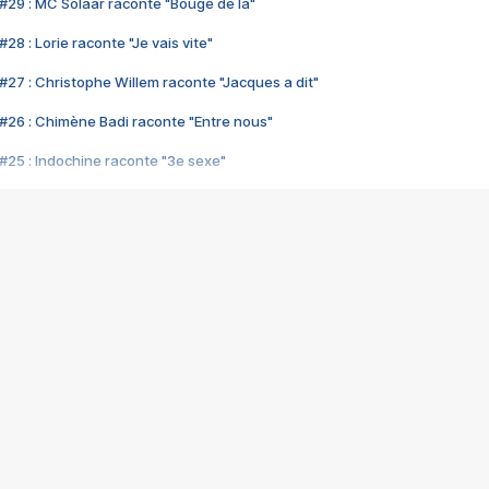
#29 : MC Solaar raconte "Bouge de là"
28 : Lorie raconte "Je vais vite"
#27 : Christophe Willem raconte "Jacques a dit"
#26 : Chimène Badi raconte "Entre nous"
#25 : Indochine raconte "3e sexe"
#24 : Zaho raconte "C'est chelou"
#23 : Patrick Bruel raconte "Au café des délices"
#22 : Kyo raconte "Le chemin"
#21 : Nolwenn Leroy raconte "Cassé"
#20 : Patrick Hernandez raconte "Born to be alive"
#19 : Lorie raconte "Près de moi"
#18 : Michael Jones raconte "A nos actes manqués" (avec Jean-Jacque
#17 : Khaled raconte "Aïcha"