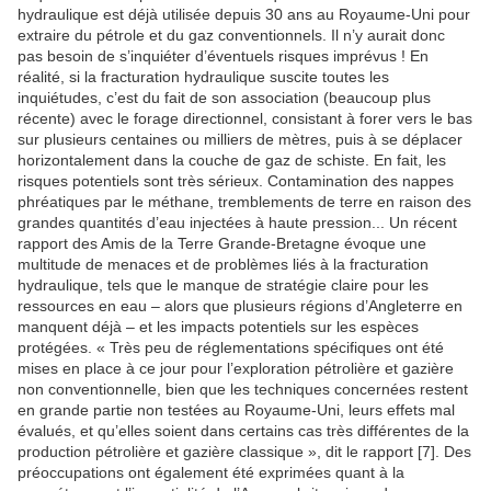
hydraulique est déjà utilisée depuis 30 ans au Royaume-Uni pour
extraire du pétrole et du gaz conventionnels. Il n’y aurait donc
pas besoin de s’inquiéter d’éventuels risques imprévus ! En
réalité, si la fracturation hydraulique suscite toutes les
inquiétudes, c’est du fait de son association (beaucoup plus
récente) avec le forage directionnel, consistant à forer vers le bas
sur plusieurs centaines ou milliers de mètres, puis à se déplacer
horizontalement dans la couche de gaz de schiste. En fait, les
risques potentiels sont très sérieux. Contamination des nappes
phréatiques par le méthane, tremblements de terre en raison des
grandes quantités d’eau injectées à haute pression... Un récent
rapport des Amis de la Terre Grande-Bretagne évoque une
multitude de menaces et de problèmes liés à la fracturation
hydraulique, tels que le manque de stratégie claire pour les
ressources en eau – alors que plusieurs régions d’Angleterre en
manquent déjà – et les impacts potentiels sur les espèces
protégées. « Très peu de réglementations spécifiques ont été
mises en place à ce jour pour l’exploration pétrolière et gazière
non conventionnelle, bien que les techniques concernées restent
en grande partie non testées au Royaume-Uni, leurs effets mal
évalués, et qu’elles soient dans certains cas très différentes de la
production pétrolière et gazière classique », dit le rapport [7]. Des
préoccupations ont également été exprimées quant à la