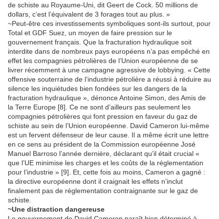
de schiste au Royaume-Uni, dit Geert de Cock. 50 millions de
dollars, c’est l’équivalent de 3 forages tout au plus. »
~Peut-être ces investissements symboliques sont-ils surtout, pour
Total et GDF Suez, un moyen de faire pression sur le
gouvernement français. Que la fracturation hydraulique soit
interdite dans de nombreux pays européens n’a pas empêché en
effet les compagnies pétrolières de l’Union européenne de se
livrer récemment à une campagne agressive de lobbying. « Cette
offensive souterraine de l’industrie pétrolière a réussi à réduire au
silence les inquiétudes bien fondées sur les dangers de la
fracturation hydraulique », dénonce Antoine Simon, des Amis de
la Terre Europe [8]. Ce ne sont d’ailleurs pas seulement les
compagnies pétrolières qui font pression en faveur du gaz de
schiste au sein de l’Union européenne. David Cameron lui-même
est un fervent défenseur de leur cause. Il a même écrit une lettre
en ce sens au président de la Commission européenne José
Manuel Barroso l’année dernière, déclarant qu’il était crucial «
que l’UE minimise les charges et les coûts de la réglementation
pour l’industrie » [9]. Et, cette fois au moins, Cameron a gagné :
la directive européenne dont il craignait les effets n’inclut
finalement pas de réglementation contraignante sur le gaz de
schiste.
~Une distraction dangereuse
Le gouvernement de David Cameron paraît bien déterminé à