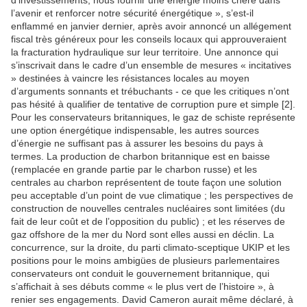
d’investissements, nous fournir une énergie moins chère dans
l’avenir et renforcer notre sécurité énergétique », s’est-il
enflammé en janvier dernier, après avoir annoncé un allégement
fiscal très généreux pour les conseils locaux qui approuveraient
la fracturation hydraulique sur leur territoire. Une annonce qui
s’inscrivait dans le cadre d’un ensemble de mesures « incitatives
» destinées à vaincre les résistances locales au moyen
d’arguments sonnants et trébuchants - ce que les critiques n’ont
pas hésité à qualifier de tentative de corruption pure et simple [2].
Pour les conservateurs britanniques, le gaz de schiste représente
une option énergétique indispensable, les autres sources
d’énergie ne suffisant pas à assurer les besoins du pays à
termes. La production de charbon britannique est en baisse
(remplacée en grande partie par le charbon russe) et les
centrales au charbon représentent de toute façon une solution
peu acceptable d’un point de vue climatique ; les perspectives de
construction de nouvelles centrales nucléaires sont limitées (du
fait de leur coût et de l’opposition du public) ; et les réserves de
gaz offshore de la mer du Nord sont elles aussi en déclin. La
concurrence, sur la droite, du parti climato-sceptique UKIP et les
positions pour le moins ambigües de plusieurs parlementaires
conservateurs ont conduit le gouvernement britannique, qui
s’affichait à ses débuts comme « le plus vert de l’histoire », à
renier ses engagements. David Cameron aurait même déclaré, à