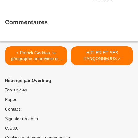
Commentaires
< Patrick Geddes, le
HITLER ET SES
géographe anarchiste qui
RANÇONNEURS >
inventait la nation écossaise
Hébergé par Overblog
Top articles
Pages
Contact
Signaler un abus
C.G.U.
Cookies et données personnelles