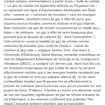
conduit certains commentateurs à parler d’une « bulle du schiste
». Le gaz de schiste est également défendu au Royaume-Uni –
en reprenant une ligne d’argumentation développée aux États-
Unis - comme un « carburant de transition » vers les énergies
renouvelables, émettant moins de gaz à effet de serre que
d’autres sources fossiles comme le charbon et le gaz importé.
Mais l’extraction de gaz de schiste occasionnerait en réalité des «
fuites » de méthane - un gaz à effet de serre beaucoup plus
puissant que le dioxyde de carbone [5] - dans l’atmosphère. «
Cela remet en cause la viabilité du gaz de schiste comme
carburant de transition pour sortir de charbon - même du
charbon le plus sale », explique Jeremy Turk, chercheur à
l’Université d’Édimbourg. David Mackay, conseiller scientifique en
chef du Département britannique de l’énergie et du changement
climatique (DECC), a souligné l’an dernier que, dans tous les cas,
les émissions britanniques de gaz à effet de serre ne seraient
effectivement réduites que si les énergies fossiles remplacés par
le gaz de schiste ne sont pas utilisées ailleurs [6]. Or les seuls
combustibles fossiles que Royaume-Uni ait effectivement le
pouvoir de maintenir dans le sol sont ceux qui se trouvent sur son
propre territoire. D’ailleurs, il faudra au moins une décennie avant
de voir des quantités significatives de gaz de schiste extraites du
sol britannique, si les réserves confirment leur potentiel. Pari
risqué L’industrie prétend volontiers que la fracturation