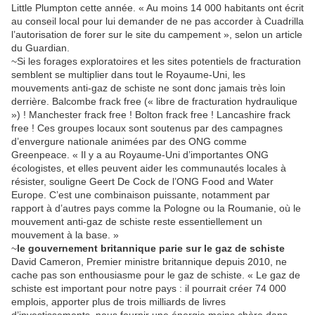
Little Plumpton cette année. « Au moins 14 000 habitants ont écrit
au conseil local pour lui demander de ne pas accorder à Cuadrilla
l’autorisation de forer sur le site du campement », selon un article
du Guardian.
~Si les forages exploratoires et les sites potentiels de fracturation
semblent se multiplier dans tout le Royaume-Uni, les
mouvements anti-gaz de schiste ne sont donc jamais très loin
derrière. Balcombe frack free (« libre de fracturation hydraulique
») ! Manchester frack free ! Bolton frack free ! Lancashire frack
free ! Ces groupes locaux sont soutenus par des campagnes
d’envergure nationale animées par des ONG comme
Greenpeace. « Il y a au Royaume-Uni d’importantes ONG
écologistes, et elles peuvent aider les communautés locales à
résister, souligne Geert De Cock de l’ONG Food and Water
Europe. C’est une combinaison puissante, notamment par
rapport à d’autres pays comme la Pologne ou la Roumanie, où le
mouvement anti-gaz de schiste reste essentiellement un
mouvement à la base. »
~
le gouvernement britannique parie sur le gaz de schiste
David Cameron, Premier ministre britannique depuis 2010, ne
cache pas son enthousiasme pour le gaz de schiste. « Le gaz de
schiste est important pour notre pays : il pourrait créer 74 000
emplois, apporter plus de trois milliards de livres