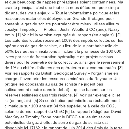
et que beaucoup de nappes phréatiques soient contaminées. Ma
crainte principal, c’est que tout cela nous détourne, pour cinq à
dix ans, des vrais enjeux. » Tout le volontarisme politique et les
ressources matérielles déployées en Grande-Bretagne pour
soutenir le gaz de schiste pourraient être mieux utilisés ailleurs.
Jocelyn Timperley — Photos : Justin Woolford CC (une), Nazzy
Amin. [1] Voir ici la version expurgée du rapport (en anglais). [2]
Les autorités locales recevront 100% des impôts collectés sur les
opérations de gaz de schiste, au lieu de leur part habituelle de
50%. Les autres « incitations » incluent la promesse de 100 000
livres par site de fracturation hydraulique en projets sociaux
divers pour le bien-être de la collectivité, ainsi que le reversement
de 1% du chiffre d’affaires des opérateurs aux communautés. [3]
Voir les rapports du British Geological Survey – l’organisme en
charge d’inventorier les ressources minérales du Royaume-Uni
(et que les opposants au gaz de schiste ne jugent pas
suffisamment neutre dans le débat) – qui se basent sur les
réserves estimées dans trois régions. [4] Voir par exemple ici et
ici (en anglais). [5] Sa contribution potentielle au réchauffement
climatique sur 100 ans est 34 fois supérieure à celle du CO2,
selon le dernier rapport du GIEC [6] Le rapport rédigé par David
MacKay et Timothy Stone pour le DECC sur les émissions
potentielles de gaz à effet de serre du gaz de schiste est
disponible ici. [7] Voir le rapport de juin 2014 des Amis de la terre