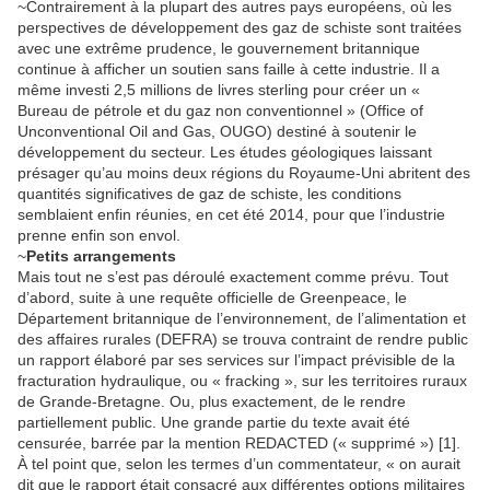
~Contrairement à la plupart des autres pays européens, où les
perspectives de développement des gaz de schiste sont traitées
avec une extrême prudence, le gouvernement britannique
continue à afficher un soutien sans faille à cette industrie. Il a
même investi 2,5 millions de livres sterling pour créer un «
Bureau de pétrole et du gaz non conventionnel » (Office of
Unconventional Oil and Gas, OUGO) destiné à soutenir le
développement du secteur. Les études géologiques laissant
présager qu’au moins deux régions du Royaume-Uni abritent des
quantités significatives de gaz de schiste, les conditions
semblaient enfin réunies, en cet été 2014, pour que l’industrie
prenne enfin son envol.
~
Petits arrangements
Mais tout ne s’est pas déroulé exactement comme prévu. Tout
d’abord, suite à une requête officielle de Greenpeace, le
Département britannique de l’environnement, de l’alimentation et
des affaires rurales (DEFRA) se trouva contraint de rendre public
un rapport élaboré par ses services sur l’impact prévisible de la
fracturation hydraulique, ou « fracking », sur les territoires ruraux
de Grande-Bretagne. Ou, plus exactement, de le rendre
partiellement public. Une grande partie du texte avait été
censurée, barrée par la mention REDACTED (« supprimé ») [1].
À tel point que, selon les termes d’un commentateur, « on aurait
dit que le rapport était consacré aux différentes options militaires