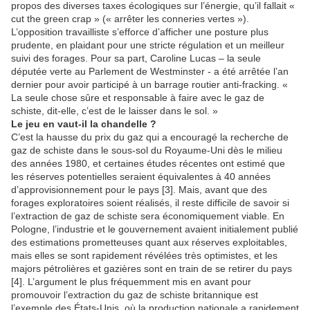
propos des diverses taxes écologiques sur l’énergie, qu’il fallait «
cut the green crap » (« arrêter les conneries vertes »).
L’opposition travailliste s’efforce d’afficher une posture plus
prudente, en plaidant pour une stricte régulation et un meilleur
suivi des forages. Pour sa part, Caroline Lucas – la seule
députée verte au Parlement de Westminster - a été arrêtée l’an
dernier pour avoir participé à un barrage routier anti-fracking. «
La seule chose sûre et responsable à faire avec le gaz de
schiste, dit-elle, c’est de le laisser dans le sol. »
Le jeu en vaut-il la chandelle ?
C’est la hausse du prix du gaz qui a encouragé la recherche de
gaz de schiste dans le sous-sol du Royaume-Uni dès le milieu
des années 1980, et certaines études récentes ont estimé que
les réserves potentielles seraient équivalentes à 40 années
d’approvisionnement pour le pays [3]. Mais, avant que des
forages exploratoires soient réalisés, il reste difficile de savoir si
l’extraction de gaz de schiste sera économiquement viable. En
Pologne, l’industrie et le gouvernement avaient initialement publié
des estimations prometteuses quant aux réserves exploitables,
mais elles se sont rapidement révélées très optimistes, et les
majors pétrolières et gazières sont en train de se retirer du pays
[4]. L’argument le plus fréquemment mis en avant pour
promouvoir l’extraction du gaz de schiste britannique est
l’exemple des États-Unis, où la production nationale a rapidement