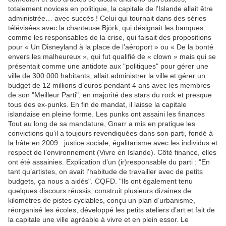
totalement novices en politique, la capitale de l’Islande allait être
administrée… avec succès ! Celui qui tournait dans des séries
télévisées avec la chanteuse Björk, qui désignait les banques
comme les responsables de la crise, qui faisait des propositions
pour « Un Disneyland à la place de l’aéroport » ou « De la bonté
envers les malheureux », qui fut qualifié de « clown » mais qui se
présentait comme une antidote aux "politiques" pour gérer une
ville de 300.000 habitants, allait administrer la ville et gérer un
budget de 12 millions d’euros pendant 4 ans avec les membres
de son "Meilleur Parti", en majorité des stars du rock et presque
tous des ex-punks. En fin de mandat, il laisse la capitale
islandaise en pleine forme. Les punks ont assaini les finances
Tout au long de sa mandature, Gnarr a mis en pratique les
convictions qu’il a toujours revendiquées dans son parti, fondé à
la hâte en 2009 : justice sociale, égalitarisme avec les individus et
respect de l’environnement (Vivre en Islande). Côté finance, elles
ont été assainies. Explication d’un (ir)responsable du parti : "En
tant qu’artistes, on avait l’habitude de travailler avec de petits
budgets, ça nous a aidés". CQFD. "Ils ont également tenu
quelques discours réussis, construit plusieurs dizaines de
kilomètres de pistes cyclables, conçu un plan d’urbanisme,
réorganisé les écoles, développé les petits ateliers d’art et fait de
la capitale une ville agréable à vivre et en plein essor. Le