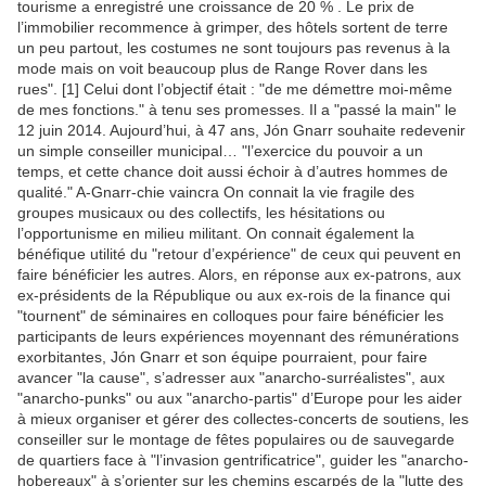
tourisme a enregistré une croissance de 20 % . Le prix de
l’immobilier recommence à grimper, des hôtels sortent de terre
un peu partout, les costumes ne sont toujours pas revenus à la
mode mais on voit beaucoup plus de Range Rover dans les
rues". [1] Celui dont l’objectif était : "de me démettre moi-même
de mes fonctions." à tenu ses promesses. Il a "passé la main" le
12 juin 2014. Aujourd’hui, à 47 ans, Jón Gnarr souhaite redevenir
un simple conseiller municipal… "l’exercice du pouvoir a un
temps, et cette chance doit aussi échoir à d’autres hommes de
qualité." A-Gnarr-chie vaincra On connait la vie fragile des
groupes musicaux ou des collectifs, les hésitations ou
l’opportunisme en milieu militant. On connait également la
bénéfique utilité du "retour d’expérience" de ceux qui peuvent en
faire bénéficier les autres. Alors, en réponse aux ex-patrons, aux
ex-présidents de la République ou aux ex-rois de la finance qui
"tournent" de séminaires en colloques pour faire bénéficier les
participants de leurs expériences moyennant des rémunérations
exorbitantes, Jón Gnarr et son équipe pourraient, pour faire
avancer "la cause", s’adresser aux "anarcho-surréalistes", aux
"anarcho-punks" ou aux "anarcho-partis" d’Europe pour les aider
à mieux organiser et gérer des collectes-concerts de soutiens, les
conseiller sur le montage de fêtes populaires ou de sauvegarde
de quartiers face à "l’invasion gentrificatrice", guider les "anarcho-
hobereaux" à s’orienter sur les chemins escarpés de la "lutte des