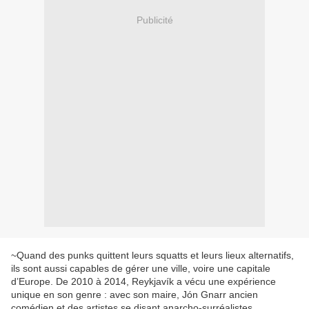
Publicité
~Quand des punks quittent leurs squatts et leurs lieux alternatifs,
ils sont aussi capables de gérer une ville, voire une capitale
d’Europe. De 2010 à 2014, Reykjavík a vécu une expérience
unique en son genre : avec son maire, Jón Gnarr ancien
comédien et des artistes se disant anarcho-surréalistes,