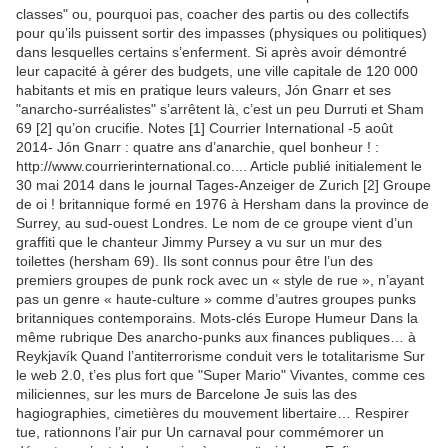
classes" ou, pourquoi pas, coacher des partis ou des collectifs
pour qu’ils puissent sortir des impasses (physiques ou politiques)
dans lesquelles certains s’enferment. Si après avoir démontré
leur capacité à gérer des budgets, une ville capitale de 120 000
habitants et mis en pratique leurs valeurs, Jón Gnarr et ses
"anarcho-surréalistes" s’arrêtent là, c’est un peu Durruti et Sham
69 [2] qu’on crucifie. Notes [1] Courrier International -5 août
2014- Jón Gnarr : quatre ans d’anarchie, quel bonheur ! :
http://www.courrierinternational.co.... Article publié initialement le
30 mai 2014 dans le journal Tages-Anzeiger de Zurich [2] Groupe
de oi ! britannique formé en 1976 à Hersham dans la province de
Surrey, au sud-ouest Londres. Le nom de ce groupe vient d’un
graffiti que le chanteur Jimmy Pursey a vu sur un mur des
toilettes (hersham 69). Ils sont connus pour être l’un des
premiers groupes de punk rock avec un « style de rue », n’ayant
pas un genre « haute-culture » comme d’autres groupes punks
britanniques contemporains. Mots-clés Europe Humeur Dans la
même rubrique Des anarcho-punks aux finances publiques… à
Reykjavík Quand l’antiterrorisme conduit vers le totalitarisme Sur
le web 2.0, t’es plus fort que "Super Mario" Vivantes, comme ces
miliciennes, sur les murs de Barcelone Je suis las des
hagiographies, cimetières du mouvement libertaire… Respirer
tue, rationnons l’air pur Un carnaval pour commémorer un