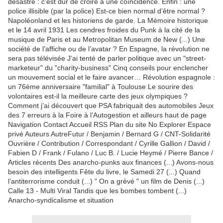
désastre : c’est dur de croire à une coïncidence. Enfin : une
police illisible (par la police) Est-ce bien normal d’être normal ?
Napoléonland et les historiens de garde. La Mémoire historique
et le 14 avril 1931 Les cendres froides du Punk à la cité de la
musique de Paris et au Metropolitan Museum de New (...) Une
société de l’affiche ou de l’avatar ? En Espagne, la révolution ne
sera pas télévisée J’ai tenté de parler politique avec un "street-
marketeur" du "charity-business" Cinq conseils pour enclencher
un mouvement social et le faire avancer… Révolution espagnole :
un 76ème anniversaire "familial" à Toulouse Le sourire des
volontaires est-il la meilleure carte des jeux olympiques ?
Comment j’ai découvert que PSA fabriquait des automobiles Jeux
des 7 erreurs à la Foire à l’Autogestion et ailleurs haut de page
Navigation Contact Accueil RSS Plan du site No Explorer Espace
privé Auteurs AutreFutur / Benjamin / Bernard G / CNT-Solidarité
Ouvrière / Contribution / Correspondant / Cyrille Gallion / David /
Fabien D / Frank / Fulano / Luc B. / Lucie Heymé / Pierre Bance /
Articles récents Des anarcho-punks aux finances (...) Avons-nous
besoin des intelligents Fête du livre, le Samedi 27 (...) Quand
l’antiterrorisme conduit (...) " On a grèvé " un film de Denis (...)
Calle 13 - Multi Viral Tandis que les bombes tombent (...)
Anarcho-syndicalisme et situation