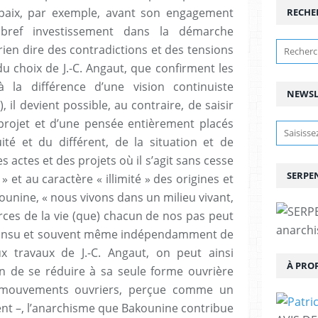
 paix, par exemple, avant son engagement
RECHE
bref investissement dans la démarche
rien dire des contradictions et des tensions
u choix de J.-C. Angaut, que confirment les
’à la différence d’une vision continuiste
NEWSL
, il devient possible, au contraire, de saisir
projet et d’une pensée entièrement placés
ité et du différent, de la situation et de
s actes et des projets où il s’agit sans cesse
SERPEN
» et au caractère « illimité » des origines et
kounine, « nous vivons dans un milieu vivant,
rces de la vie (que) chacun de nos pas peut
anarchis
otre insu et souvent même indépendamment de
x travaux de J.-C. Angaut, on peut ainsi
À PRO
 de se réduire à sa seule forme ouvrière
s mouvements ouvriers, perçue comme un
t –, l’anarchisme que Bakounine contribue