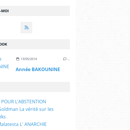
Z-MOI
OOK
13/05/2014
…
Année BAKOUNINE
T POUR L’ABSTENTION
ldman La vérité sur les
iks
Malatesta L' ANARCHIE