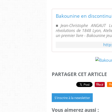
Bakounine en discontinu
■Jean-Christophe ANGAUT La
révolutions de 1848 Lyon, Ateli
un premier livre - Bakounine jeun
http
PARTAGER CET ARTICLE
R
S'inscrire à la newsletter
Vous aimerez aussi :