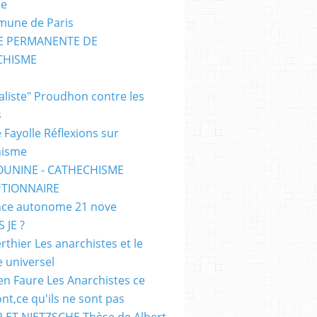
me
mune de Paris
SE PERMANENTE DE
CHISME
E
ialiste" Proudhon contre les
s
 Fayolle Réflexions sur
hisme
OUNINE - CATHECHISME
TIONNAIRE
ce autonome 21 nove
 JE ?
rthier Les anarchistes et le
e universel
en Faure Les Anarchistes ce
ont,ce qu'ils ne sont pas
 ET NIETZSCHE Thèse de Albert