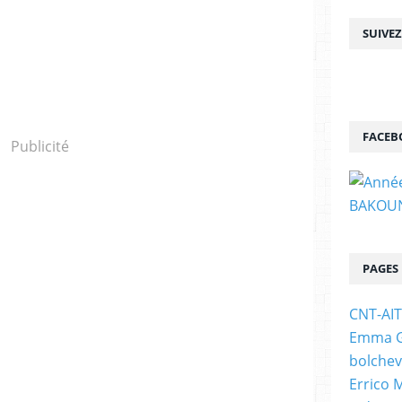
SUIVE
FACEB
Publicité
PAGES
CNT-AI
Emma Go
bolchev
Errico 