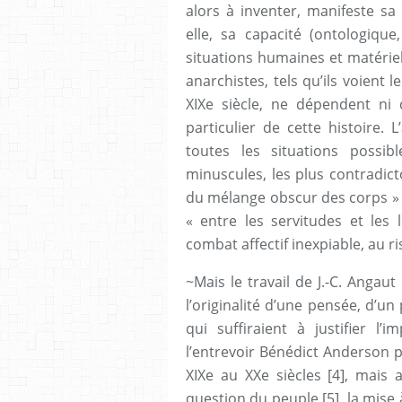
alors à inventer, manifeste s
elle, sa capacité (ontologique
situations humaines et matériell
anarchistes, tels qu’ils voient 
XIXe siècle, ne dépendent ni 
particulier de cette histoire.
toutes les situations possib
minuscules, les plus contradict
du mélange obscur des corps » 
« entre les servitudes et les 
combat affectif inexpiable, au ri
~Mais le travail de J.-C. Anga
l’originalité d’une pensée, d’un
qui suffiraient à justifier l
l’entrevoir Bénédict Anderson 
XIXe au XXe siècles [4], mais 
question du peuple [5], la mis