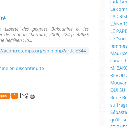
Judaïs
La com
LA CRI
ité
L’ANAR
 Liberté des peuples Bakounine et les
LE PAP
er de création libertaire, 2009, 224 p. APRÈS
Le "soc
e hégélien : la...
femme
://acontretemps.org/spip.php?article344
Maurice
l'anarc
M. BAK
REVOLU
Mouvan
QUI SUIS
epost
0
René Be
suffrag
Sébasti
qu'ils s
STIRNER