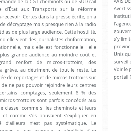
AVIS DE
 demande de la CGT cheminots ou de SUD rail
Avertis
re d’État aux Transports sur la réforme
institut
n-recevoir. Certes dans la presse écrite, on a
l'agenc
 de décryptage mais presque rien à la radio
gouvern
médias de plus large audience. Cette hostilité,
s'y lim
d elle vient des journalistes d’information,
provinc
ionnelle, mais elle est fonctionnelle : elle
Unis qui
 plus grande audience au moindre coût et
surveill
and renfort de micros-trottoirs, des
Voir le 
 grève, au détriment de tout le reste. Le
portail
rée de reportages et de micros-trottoirs sur
 de ne pas pouvoir rejoindre leurs centres
 certains comptages, seulement 8 % des
 micros-trottoirs sont parfois concédés aux
e classe, comme si les cheminots et leurs
e et comme s’ils pouvaient s’expliquer en
té d’ailleurs n’est pas systématique. Le
uges », par exemple, a bénéficié d’un