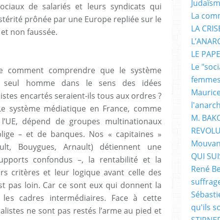
Judaïs
ciaux de salariés et leurs syndicats qui
La com
ustérité prônée par une Europe repliée sur le
LA CRI
 et non faussée.
L’ANAR
LE PAP
Le "soc
tie comment comprendre que le système
femme
seul homme dans le sens des idées
Maurice
stes encartés seraient-ils tous aux ordres ?
l'anarc
. Le système médiatique en France, comme
M. BAK
 l’UE, dépend de groupes multinationaux
REVOLU
blige – et de banques. Nos « capitaines »
Mouvan
ault, Bouygues, Arnault) détiennent une
QUI SUIS
pports confondus –, la rentabilité et la
René Be
urs critères et leur logique avant celle des
suffrag
est pas loin. Car ce sont eux qui donnent la
Sébasti
 les cadres intermédiaires. Face à cette
qu'ils s
nalistes ne sont pas restés l’arme au pied et
STIRNER