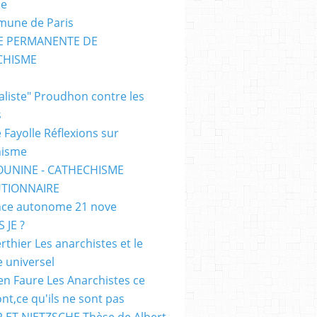
me
mune de Paris
SE PERMANENTE DE
CHISME
E
ialiste" Proudhon contre les
s
 Fayolle Réflexions sur
hisme
OUNINE - CATHECHISME
TIONNAIRE
ce autonome 21 nove
 JE ?
rthier Les anarchistes et le
e universel
en Faure Les Anarchistes ce
ont,ce qu'ils ne sont pas
 ET NIETZSCHE Thèse de Albert