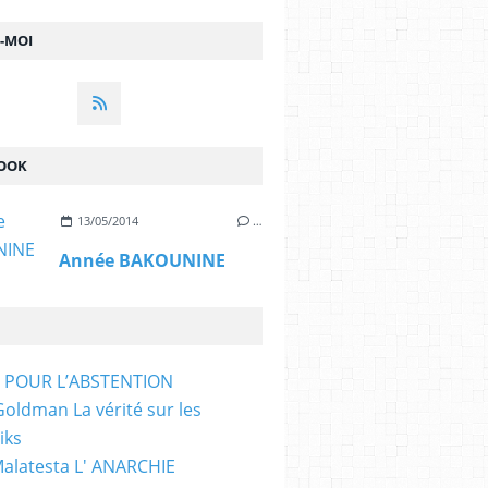
Z-MOI
OOK
13/05/2014
…
Année BAKOUNINE
T POUR L’ABSTENTION
ldman La vérité sur les
iks
Malatesta L' ANARCHIE