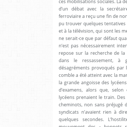
ces mobilisations sociales. La
d’un débat avec la secrétai
ferroviaire a reçu une fin de no
pu trouver quelques tentatives
et à la télévision, qui sont les 
ne serait-ce que par défaut quan
n’est pas nécessairement intent
repose sur la recherche de la
dans le ressassement, à gr
désagréments provoqués par la
comble a été atteint avec la ma
la grande angoisse des lycéens
d’examens, alors que, selon
lycéens prenaient le train. Des
cheminots, non sans préjugé d
syndicats n’avaient rien à dir
quelques secondes. L’hostili
mouvement des « bonnets ro