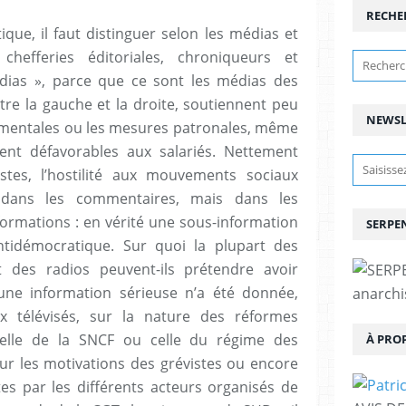
RECHE
que, il faut distinguer selon les médias et
chefferies éditoriales, chroniqueurs et
édias », parce que ce sont les médias des
tre la gauche et la droite, soutiennent peu
NEWSL
mentales ou les mesures patronales, même
ent défavorables aux salariés. Nettement
istes, l’hostilité aux mouvements sociaux
dans les commentaires, mais dans les
ormations : en vérité une sous-information
SERPEN
ntidémocratique. Sur quoi la plupart des
et des radios peuvent-ils prétendre avoir
ne information sérieuse n’a été donnée,
anarchis
 télévisés, sur la nature des réformes
 celle de la SNCF ou celle du régime des
À PRO
sur les motivations des grévistes ou encore
tes par les différents acteurs organisés de