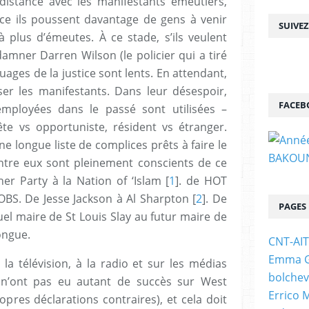
r distance avec les manifestants émeutiers,
ce ils poussent davantage de gens à venir
SUIVE
à plus d’émeutes. À ce stade, s’ils veulent
damner Darren Wilson (le policier qui a tiré
ages ​​de la justice sont lents. En attendant,
viser les manifestants. Dans leur désespoir,
FACEB
employées dans le passé sont utilisées –
te vs opportuniste, résident vs étranger.
e longue liste de complices prêts à faire le
’entre eux sont pleinement conscients de ce
er Party à la Nation of ‘Islam [
1
]. de HOT
BS. De Jesse Jackson à Al Sharpton [
2
]. De
PAGES
tuel maire de St Louis Slay au futur maire de
longue.
CNT-AI
Emma Go
 la télévision, à la radio et sur les médias
bolchev
 n’ont pas eu autant de succès sur West
Errico 
opres déclarations contraires), et cela doit