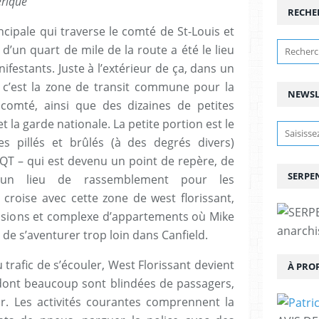
érique
RECHE
ncipale qui traverse le comté de St-Louis et
 d’un quart de mile de la route a été le lieu
estants. Juste à l’extérieur de ça, dans un
 c’est la zone de transit commune pour la
NEWSL
 comté, ainsi que des dizaines de petites
 la garde nationale. La petite portion est le
 pillés et brûlés (à des degrés divers)
 QT – qui est devenu un point de repère, de
SERPEN
et un lieu de rassemblement pour les
 croise avec cette zone de west florissant,
isions et complexe d’appartements où Mike
anarchis
 de s’aventurer trop loin dans Canfield.
 trafic de s’écouler, West Florissant devient
À PRO
dont beaucoup sont blindées de passagers,
ieur. Les activités courantes comprennent la