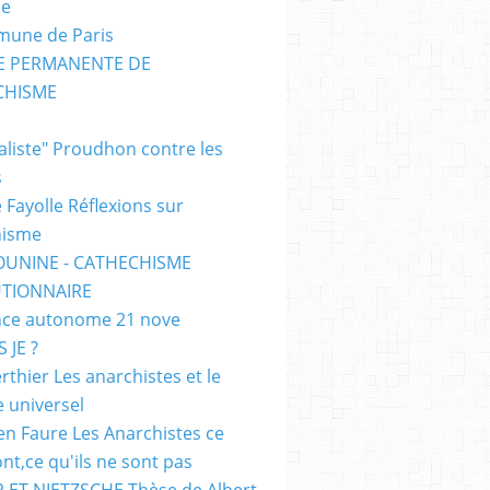
me
mune de Paris
SE PERMANENTE DE
CHISME
E
ialiste" Proudhon contre les
s
 Fayolle Réflexions sur
hisme
OUNINE - CATHECHISME
TIONNAIRE
ce autonome 21 nove
 JE ?
rthier Les anarchistes et le
e universel
en Faure Les Anarchistes ce
ont,ce qu'ils ne sont pas
 ET NIETZSCHE Thèse de Albert