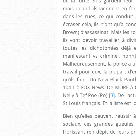
de la force. S’ils gardent leu
mais quand ils viennent en for
dans les rues, ce qui conduit 
écraser cela, ils n’ont qu’à con
Brown) d’assassinat. Mais les rou
ils vont devoir travailler à di
toutes les dichotomies déjà 
manifestant vs criminel, honnê
Malheureusement, la police a un
travail pour eux, la plupart d
qu’ils font. Du New Black Panth
104.1 à FOX News. De MORE à O
Nelly à Tef Poe (Po) [
3
]. De l’ac
St Louis français. Et la liste est 
Bien qu’elles peuvent réussir à
sociaux, ces grandes gueules
Florissant (en dépit de leurs pr