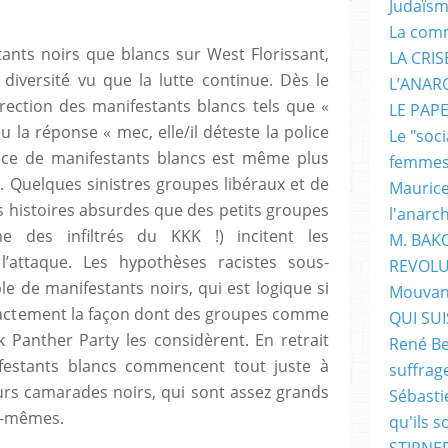
Judaïs
La com
tants noirs que blancs sur West Florissant,
LA CRI
 diversité vu que la lutte continue. Dès le
L’ANAR
ection des manifestants blancs tels que «
LE PAP
u la réponse « mec, elle/il déteste la police
Le "soc
ence de manifestants blancs est même plus
femme
. Quelques sinistres groupes libéraux et de
Maurice
 histoires absurdes que des petits groupes
l'anarc
e des infiltrés du KKK !) incitent les
M. BAK
l’attaque. Les hypothèses racistes sous-
REVOLU
le de manifestants noirs, qui est logique si
Mouvan
xactement la façon dont des groupes comme
QUI SUIS
k Panther Party les considèrent. En retrait
René Be
festants blancs commencent tout juste à
suffrag
eurs camarades noirs, qui sont assez grands
Sébasti
x-mêmes.
qu'ils s
STIRNER