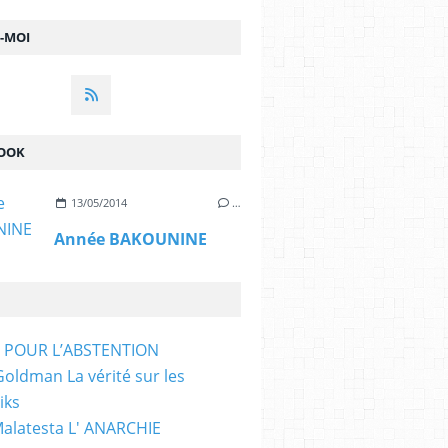
Z-MOI
OOK
13/05/2014
…
Année BAKOUNINE
T POUR L’ABSTENTION
ldman La vérité sur les
iks
Malatesta L' ANARCHIE