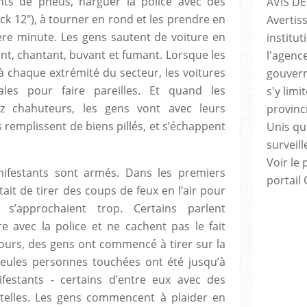
nts de pneus, narguer la police avec des
AVIS DE
Fuck 12″), à tourner en rond et les prendre en
Avertis
ière minute. Les gens sautent de voiture en
institut
tant, chantant, buvant et fumant. Lorsque les
l'agenc
 à chaque extrémité du secteur, les voitures
gouvern
ales pour faire pareilles. Et quand les
s'y lim
ez chahuteurs, les gens vont avec leurs
provinc
 remplissent de biens pillés, et s’échappent
Unis qui
surveill
Voir le 
festants sont armés. Dans les premiers
portail
it de tirer des coups de feux en l’air pour
s s’approchaient trop. Certains parlent
 avec la police et ne cachent pas le fait
 jours, des gens ont commencé à tirer sur la
seules personnes touchées ont été jusqu’à
estants - certains d’entre eux avec des
telles. Les gens commencent à plaider en