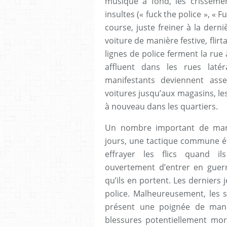
musique à fond, les crisseme
insultes (« fuck the police », « 
course, juste freiner à la dern
voiture de manière festive, flir
lignes de police ferment la rue
affluent dans les rues latér
manifestants deviennent ass
voitures jusqu’aux magasins, les
à nouveau dans les quartiers.
Un nombre important de mani
jours, une tactique commune éta
effrayer les flics quand il
ouvertement d’entrer en guerre
qu’ils en portent. Les derniers
police. Malheureusement, les 
présent une poignée de manif
blessures potentiellement mor