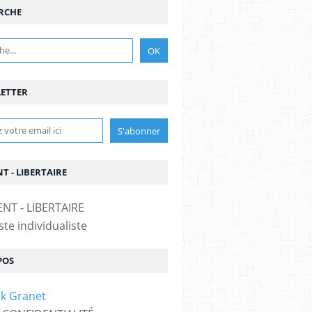
RCHE
ETTER
T - LIBERTAIRE
te individualiste
POS