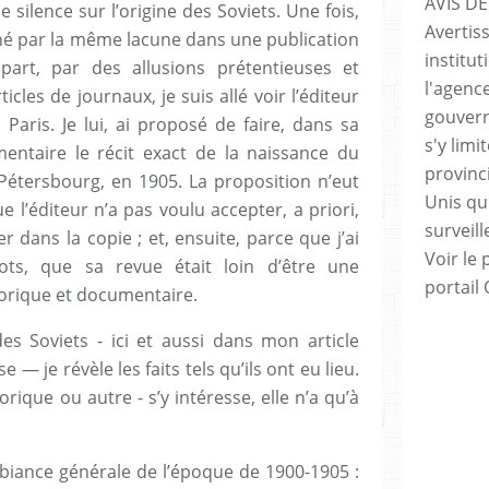
AVIS DE
silence sur l’origine des Soviets. Une fois,
Avertis
é par la même lacune dans une publication
institut
part, par des allusions prétentieuses et
l'agenc
les de journaux, je suis allé voir l’éditeur
gouvern
Paris. Je lui, ai proposé de faire, dans sa
s'y lim
entaire le récit exact de la naissance du
provinc
-Pétersbourg, en 1905. La proposition n’eut
Unis qui
e l’éditeur n’a pas voulu accepter, a priori,
surveill
 dans la copie ; et, ensuite, parce que j’ai
Voir le 
ts, que sa revue était loin d’être une
portail
torique et documentaire.
des Soviets - ici et aussi dans mon article
 — je révèle les faits tels qu’ils ont eu lieu.
orique ou autre - s’y intéresse, elle n’a qu’à
ambiance générale de l’époque de 1900-1905 :