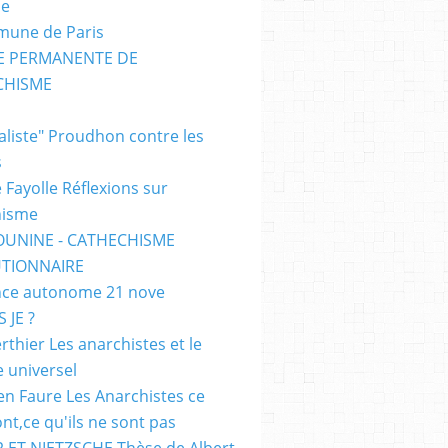
me
mune de Paris
SE PERMANENTE DE
CHISME
E
ialiste" Proudhon contre les
s
 Fayolle Réflexions sur
hisme
OUNINE - CATHECHISME
TIONNAIRE
ce autonome 21 nove
 JE ?
rthier Les anarchistes et le
e universel
en Faure Les Anarchistes ce
ont,ce qu'ils ne sont pas
 ET NIETZSCHE Thèse de Albert