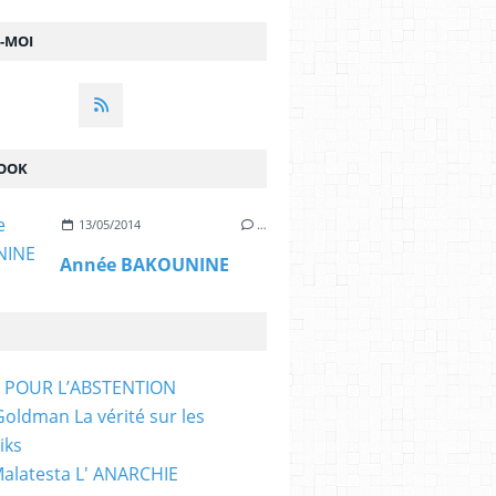
Z-MOI
OOK
13/05/2014
…
Année BAKOUNINE
T POUR L’ABSTENTION
ldman La vérité sur les
iks
Malatesta L' ANARCHIE