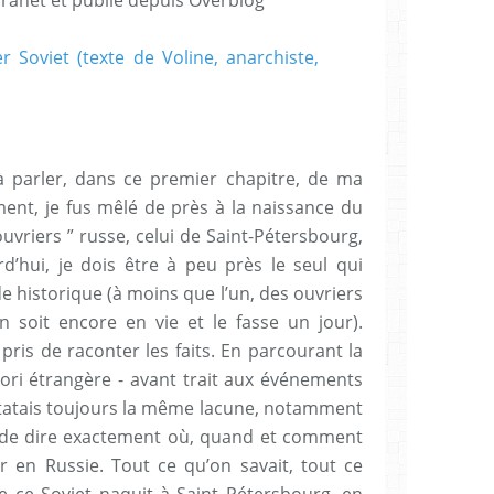
à parler, dans ce premier chapitre, de ma
ent, je fus mêlé de près à la naissance du
uvriers ” russe, celui de Saint-Pétersbourg,
rd’hui, je dois être à peu près le seul qui
ode historique (à moins que l’un, des ouvriers
on soit encore en vie et le fasse un jour).
a pris de raconter les faits. En parcourant la
iori étrangère - avant trait aux événements
nstatais toujours la même lacune, notamment
 de dire exactement où, quand et comment
er en Russie. Tout ce qu’on savait, tout ce
ue ce Soviet naquit à Saint Pétersbourg, en