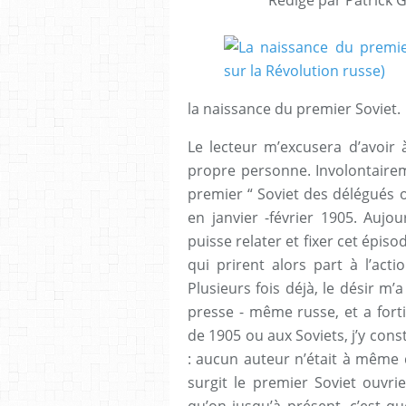
la naissance du premier Soviet.
Le lecteur m’excusera d’avoir 
propre personne. Involontairem
premier “ Soviet des délégués o
en janvier -février 1905. Aujou
puisse relater et fixer cet épis
qui prirent alors part à l’acti
Plusieurs fois déjà, le désir m’
presse - même russe, et a fort
de 1905 ou aux Soviets, j’y co
: aucun auteur n’était à même
surgit le premier Soviet ouvri
qu’on jusqu’à présent, c’est q