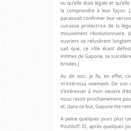
vu qu’elle était légale et qu’e
la comprendre à leur façon. 
paraissait confirmer leur versio
cuirasse protectrice de la lég
mouvement révolutionnaire. (
ouvriers se refusèrent longtem
sait que, ce rôle étant défini
intimes de Gapone, se suicidèren
brisées.)
Au dit soir, je fis, en effet,
m’intéressa vivement. De son cô
s’intéresser à mon oeuvre d’éd
nous revoir prochainement pour
et, dans ce but, Gapone me remi
A peine quelques jours plus t
Poutiloff. Et, après quelques j