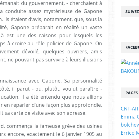
lle émanait du gouvernement, - cherchaient à
La conduite assez mystérieuse de Gapone
SUIVE
n. Ils étaient d’avis, notamment, que, sous la
alité, Gapone préparait en réalité un vaste
Là est une des raisons pour lesquels les
ps à croire au rôle policier de Gapone. On
FACEB
tivement dévoilé, quelques ouvriers, amis
t, ne pouvant pas survivre à leurs illusions
 connaissance avec Gapone. Sa personnalité
té, il parut - ou, plutôt, voulut paraître -
PAGES
ucation. Il a été entendu que nous allions
 en reparler d’une façon plus approfondie,
CNT-AI
t sa carte de visite avec son adresse.
Emma Go
bolchev
ard, commença la fameuse grève des usines
Errico 
ours encore, exactement le 6 janvier 1905 au