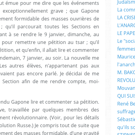
Judaïs
tout émue pour me dire que les événements
La com
e exceptionnellement grave ; que Gapone
LA CRI
ement formidable des masses ouvrières de
L’ANAR
; qu’il parcourait toutes les Sections en
LE PAP
lant à se rendre le 9 janvier, dimanche, au
Le "soc
, pour remettre une pétition au tsar ; qu’il
femme
tition, et qu’enfin, il allait lire et commenter
Maurice
endemain, 7 janvier, au soir. La nouvelle me
l'anarc
Les autres élèves, n’appartenant pas aux
M. BAK
vaient pas encore parlé. Je décidai de me
REVOLU
la Section afin de me rendre compte, moi-
Mouvan
QUI SUIS
ntendu Gapone lire et commenter sa pétition.
René Be
itive, travaillée par quelques membres des
suffrag
ement révolutionnaire. (Voir, pour les détails
Sébasti
tion Russe.) Je compris tout de suite que
qu'ils s
vement des masses formidable, d’une gravité
STIRNER