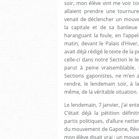
soir, mon élève vint me voir 
allaient prendre une tournur
venait de déclencher un mouv
la capitale et de sa banlieue 
haranguant la foule, en l’appe
matin, devant le Palais d’Hiver
avait déjà rédigé le texte de la pé
celle-ci dans notre Section le l
parut à peine vraisemblable. 
Sections gaponistes, ne m’en a
rendre, le lendemain soir, à 
même, de la véritable situation.
Le lendemain, 7 janvier, j’ai e
C’était déjà la pétition défin
partis politiques, d’allure nett
du mouvement de Gapone, Révolu
mon élève disait vrai : un mou