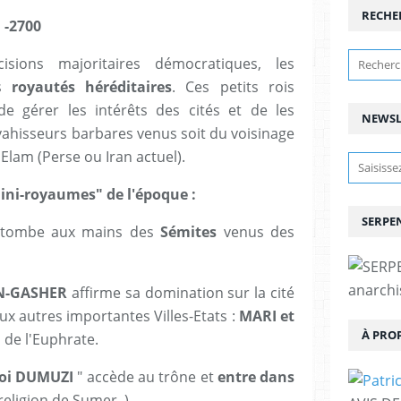
RECHE
 -2700
ions majoritaires démocratiques, les
es
royautés héréditaires
. Ces petits rois
e gérer les intérêts des cités et de les
NEWSL
vahisseurs barbares venus soit du voisinage
lam (Perse ou Iran actuel).
 mini-royaumes" de l'époque :
SERPEN
 tombe aux mains des
Sémites
venus des
anarchis
AN-GASHER
affirme sa domination sur la cité
ux autres importantes Villes-Etats :
MARI et
À PRO
de l'Euphrate.
roi DUMUZI
" accède au trône et
entre
dans
religion de Sumer. )