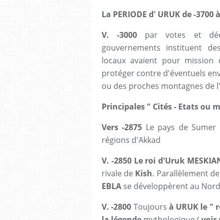
La PERIODE d' URUK de -3700 à
V. -3000
par votes et décis
gouvernements instituent d
locaux avaient pour mission d
protéger contre d'éventuels en
ou des proches montagnes de l'E
Principales " Cités - Etats ou
Vers -2875
Le pays de Sumer
régions d'Akkad
V. -2850
Le roi d'Uruk MESKI
rivale de
Kish
. Parallèlement de
EBLA
se développèrent au Nord 
V. -2800
Toujours
à URUK le " 
la légende
mythologique (
voir