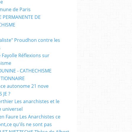
me
mune de Paris
SE PERMANENTE DE
CHISME
E
ialiste" Proudhon contre les
s
 Fayolle Réflexions sur
hisme
OUNINE - CATHECHISME
TIONNAIRE
ce autonome 21 nove
 JE ?
rthier Les anarchistes et le
e universel
en Faure Les Anarchistes ce
ont,ce qu'ils ne sont pas
 ET NIETZSCHE Thèse de Albert