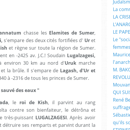
Judaïs
La com
LA CRI
L’ANAR
LE PAP
annatum
chasse les
Elamites de Sumer
,
Le "soc
,
s'empare des deux cités fortifiées d'
Ur
et
femme
ish
et règne sur toute la région de Sumer.
Maurice
t en -2425 av. J.C.! Soudain
Lugalzagesi,
l'anarc
e à environ 30 km au nord d'
Uruk
marche
M. BAK
le et la brûle. Il s'empare de
Lagash, d'Ur et
REVOLU
340 à -2316 de tous les princes de Sumer.
Mouvan
 sauvé des eaux "
QUI SUIS
René Be
bada
, le
roi de Kish
, il parvint au rang
suffrag
lta contre son bienfaiteur, le détrôna et
Sébasti
e très-puissant
LUGALZAGESI
. Après avoir
qu'ils s
 fit détruire ses remparts et parvint durant la
STIRNER