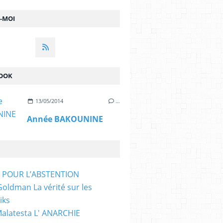
Z-MOI
OOK
13/05/2014
…
Année BAKOUNINE
T POUR L’ABSTENTION
ldman La vérité sur les
iks
Malatesta L' ANARCHIE