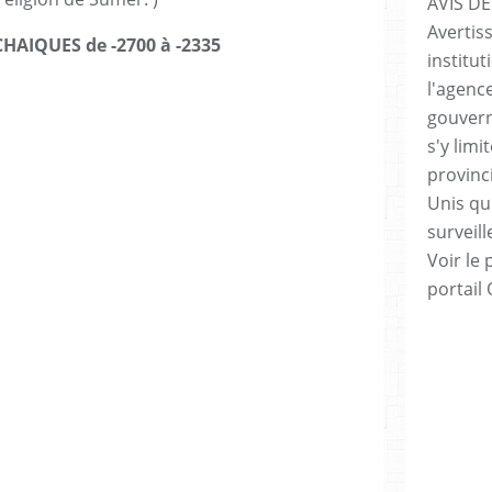
AVIS DE
Avertis
HAIQUES de -2700 à -2335
institut
l'agenc
gouvern
s'y lim
provinc
Unis qui
surveill
Voir le 
portail