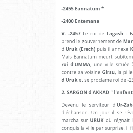
-2455 Eannatum *
-2400 Entemana
V. -2457
Le roi de
Lagash
:
E
prend le gouvernement de
Mari
d'
Uruk (Erech)
puis il annexe
K
Mais Eannatum meurt subitemen
roi d'UMMA
, une ville situé
contre sa voisine
Girsu
, la pil
d'Uruk
et se proclame roi de -2
2. SARGON d'AKKAD " l'enfant
Devenu le serviteur d'
Ur-Za
d'échanson. Un jour il se révo
marcha sur
URUK
où régnait l
conquis la ville par surprise, il