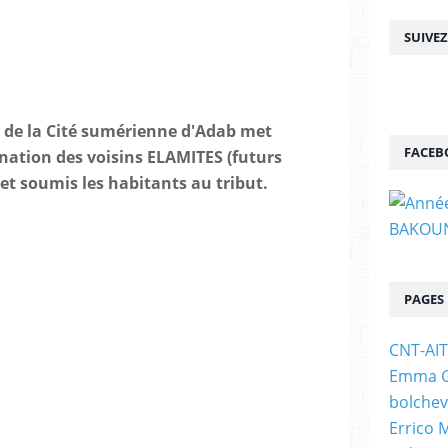
SUIVE
e la Cité sumérienne d'Adab met
FACEB
ination des voisins ELAMITES (futurs
 et soumis
les habitants au tribut.
PAGES
CNT-AI
Emma Go
bolchev
Errico 