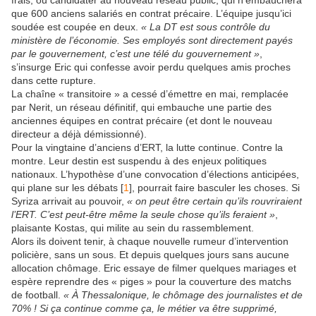
frais, ou candidater au nouveau réseau public, qui n’embauchera
que 600 anciens salariés en contrat précaire. L’équipe jusqu’ici
soudée est coupée en deux.
« La DT est sous contrôle du
ministère de l’économie. Ses employés sont directement payés
par le gouvernement, c’est une télé du gouvernement »
,
s’insurge Eric qui confesse avoir perdu quelques amis proches
dans cette rupture.
La chaîne « transitoire » a cessé d’émettre en mai, remplacée
par Nerit, un réseau définitif, qui embauche une partie des
anciennes équipes en contrat précaire (et dont le nouveau
directeur a déjà démissionné).
Pour la vingtaine d’anciens d’ERT, la lutte continue. Contre la
montre. Leur destin est suspendu à des enjeux politiques
nationaux. L’hypothèse d’une convocation d’élections anticipées,
qui plane sur les débats [
1
], pourrait faire basculer les choses. Si
Syriza arrivait au pouvoir,
« on peut être certain qu’ils rouvriraient
l’ERT. C’est peut-être même la seule chose qu’ils feraient »
,
plaisante Kostas, qui milite au sein du rassemblement.
Alors ils doivent tenir, à chaque nouvelle rumeur d’intervention
policière, sans un sous. Et depuis quelques jours sans aucune
allocation chômage. Eric essaye de filmer quelques mariages et
espère reprendre des « piges » pour la couverture des matchs
de football.
« À Thessalonique, le chômage des journalistes et de
70% ! Si ça continue comme ça, le métier va être supprimé,