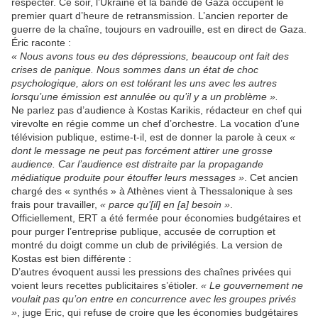
respecter. Ce soir, l’Ukraine et la bande de Gaza occupent le
premier quart d’heure de retransmission. L’ancien reporter de
guerre de la chaîne, toujours en vadrouille, est en direct de Gaza.
Éric raconte :
« Nous avons tous eu des dépressions, beaucoup ont fait des
crises de panique. Nous sommes dans un état de choc
psychologique, alors on est tolérant les uns avec les autres
lorsqu’une émission est annulée ou qu’il y a un problème ».
Ne parlez pas d’audience à Kostas Karikis, rédacteur en chef qui
virevolte en régie comme un chef d’orchestre. La vocation d’une
télévision publique, estime-t-il, est de donner la parole à ceux
«
dont le message ne peut pas forcément attirer une grosse
audience. Car l’audience est distraite par la propagande
médiatique produite pour étouffer leurs messages »
. Cet ancien
chargé des « synthés » à Athènes vient à Thessalonique à ses
frais pour travailler,
« parce qu’[il] en [a] besoin »
.
Officiellement, ERT a été fermée pour économies budgétaires et
pour purger l’entreprise publique, accusée de corruption et
montré du doigt comme un club de privilégiés. La version de
Kostas est bien différente :
D’autres évoquent aussi les pressions des chaînes privées qui
voient leurs recettes publicitaires s’étioler.
« Le gouvernement ne
voulait pas qu’on entre en concurrence avec les groupes privés
»
, juge Eric, qui refuse de croire que les économies budgétaires