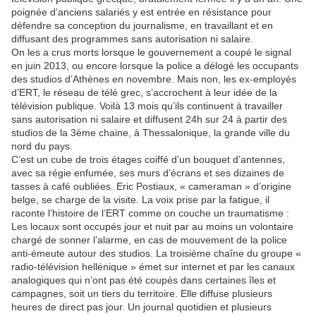
poignée d’anciens salariés y est entrée en résistance pour
défendre sa conception du journalisme, en travaillant et en
diffusant des programmes sans autorisation ni salaire.
On les a crus morts lorsque le gouvernement a coupé le signal
en juin 2013, ou encore lorsque la police a délogé les occupants
des studios d’Athènes en novembre. Mais non, les ex-employés
d’ERT, le réseau de télé grec, s’accrochent à leur idée de la
télévision publique. Voilà 13 mois qu’ils continuent à travailler
sans autorisation ni salaire et diffusent 24h sur 24 à partir des
studios de la 3ème chaine, à Thessalonique, la grande ville du
nord du pays.
C’est un cube de trois étages coiffé d’un bouquet d’antennes,
avec sa régie enfumée, ses murs d’écrans et ses dizaines de
tasses à café oubliées. Eric Postiaux, « cameraman » d’origine
belge, se charge de la visite. La voix prise par la fatigue, il
raconte l’histoire de l’ERT comme on couche un traumatisme :
Les locaux sont occupés jour et nuit par au moins un volontaire
chargé de sonner l’alarme, en cas de mouvement de la police
anti-émeute autour des studios. La troisième chaîne du groupe «
radio-télévision hellénique » émet sur internet et par les canaux
analogiques qui n’ont pas été coupés dans certaines îles et
campagnes, soit un tiers du territoire. Elle diffuse plusieurs
heures de direct pas jour. Un journal quotidien et plusieurs