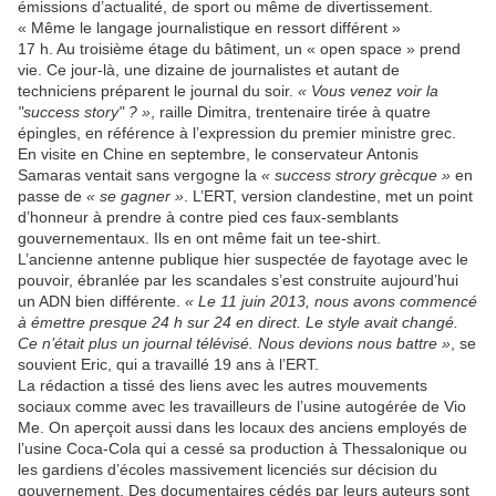
émissions d’actualité, de sport ou même de divertissement.
« Même le langage journalistique en ressort différent »
17 h. Au troisième étage du bâtiment, un « open space » prend
vie. Ce jour-là, une dizaine de journalistes et autant de
techniciens préparent le journal du soir.
« Vous venez voir la
"success story" ? »
, raille Dimitra, trentenaire tirée à quatre
épingles, en référence à l’expression du premier ministre grec.
En visite en Chine en septembre, le conservateur Antonis
Samaras ventait sans vergogne la
« success strory grècque »
en
passe de
« se gagner »
. L’ERT, version clandestine, met un point
d’honneur à prendre à contre pied ces faux-semblants
gouvernementaux. Ils en ont même fait un tee-shirt.
L’ancienne antenne publique hier suspectée de fayotage avec le
pouvoir, ébranlée par les scandales s’est construite aujourd’hui
un ADN bien différente.
« Le 11 juin 2013, nous avons commencé
à émettre presque 24 h sur 24 en direct. Le style avait changé.
Ce n’était plus un journal télévisé. Nous devions nous battre »
, se
souvient Eric, qui a travaillé 19 ans à l’ERT.
La rédaction a tissé des liens avec les autres mouvements
sociaux comme avec les travailleurs de l’usine autogérée de Vio
Me. On aperçoit aussi dans les locaux des anciens employés de
l’usine Coca-Cola qui a cessé sa production à Thessalonique ou
les gardiens d’écoles massivement licenciés sur décision du
gouvernement. Des documentaires cédés par leurs auteurs sont