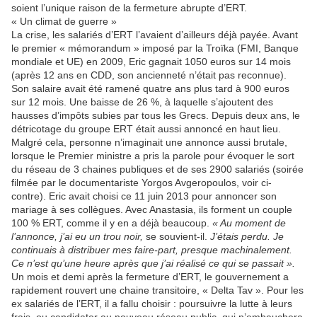
soient l’unique raison de la fermeture abrupte d’ERT.
« Un climat de guerre »
La crise, les salariés d’ERT l’avaient d’ailleurs déjà payée. Avant
le premier « mémorandum » imposé par la Troïka (FMI, Banque
mondiale et UE) en 2009, Eric gagnait 1050 euros sur 14 mois
(après 12 ans en CDD, son ancienneté n’était pas reconnue).
Son salaire avait été ramené quatre ans plus tard à 900 euros
sur 12 mois. Une baisse de 26 %, à laquelle s’ajoutent des
hausses d’impôts subies par tous les Grecs. Depuis deux ans, le
détricotage du groupe ERT était aussi annoncé en haut lieu.
Malgré cela, personne n’imaginait une annonce aussi brutale,
lorsque le Premier ministre a pris la parole pour évoquer le sort
du réseau de 3 chaines publiques et de ses 2900 salariés (soirée
filmée par le documentariste Yorgos Avgeropoulos, voir ci-
contre). Eric avait choisi ce 11 juin 2013 pour annoncer son
mariage à ses collègues. Avec Anastasia, ils forment un couple
100 % ERT, comme il y en a déjà beaucoup.
« Au moment de
l’annonce, j’ai eu un trou noir,
se souvient-il.
J’étais perdu. Je
continuais à distribuer mes faire-part, presque machinalement.
Ce n’est qu’une heure après que j’ai réalisé ce qui se passait ».
Un mois et demi après la fermeture d’ERT, le gouvernement a
rapidement rouvert une chaine transitoire, « Delta Tav ». Pour les
ex salariés de l’ERT, il a fallu choisir : poursuivre la lutte à leurs