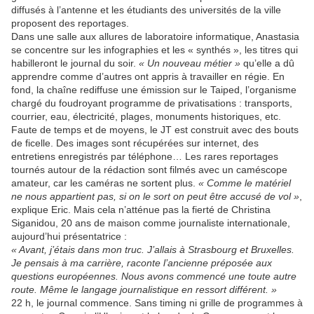
diffusés à l’antenne et les étudiants des universités de la ville
proposent des reportages.
Dans une salle aux allures de laboratoire informatique, Anastasia
se concentre sur les infographies et les « synthés », les titres qui
habilleront le journal du soir.
« Un nouveau métier »
qu’elle a dû
apprendre comme d’autres ont appris à travailler en régie. En
fond, la chaîne rediffuse une émission sur le Taiped, l’organisme
chargé du foudroyant programme de privatisations : transports,
courrier, eau, électricité, plages, monuments historiques, etc.
Faute de temps et de moyens, le JT est construit avec des bouts
de ficelle. Des images sont récupérées sur internet, des
entretiens enregistrés par téléphone… Les rares reportages
tournés autour de la rédaction sont filmés avec un caméscope
amateur, car les caméras ne sortent plus.
« Comme le matériel
ne nous appartient pas, si on le sort on peut être accusé de vol »
,
explique Eric. Mais cela n’atténue pas la fierté de Christina
Siganidou, 20 ans de maison comme journaliste internationale,
aujourd’hui présentatrice :
« Avant, j’étais dans mon truc. J’allais à Strasbourg et Bruxelles.
Je pensais à ma carrière, raconte l’ancienne préposée aux
questions européennes. Nous avons commencé une toute autre
route. Même le langage journalistique en ressort différent. »
22 h, le journal commence. Sans timing ni grille de programmes à