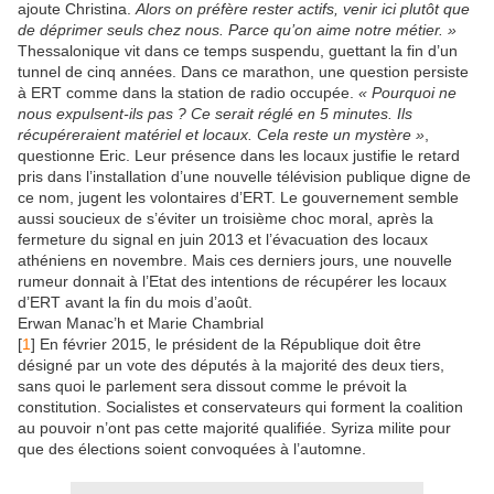
ajoute Christina.
Alors on préfère rester actifs, venir ici plutôt que
de déprimer seuls chez nous. Parce qu’on aime notre métier. »
Thessalonique vit dans ce temps suspendu, guettant la fin d’un
tunnel de cinq années. Dans ce marathon, une question persiste
à ERT comme dans la station de radio occupée.
« Pourquoi ne
nous expulsent-ils pas ? Ce serait réglé en 5 minutes. Ils
récupéreraient matériel et locaux. Cela reste un mystère »
,
questionne Eric. Leur présence dans les locaux justifie le retard
pris dans l’installation d’une nouvelle télévision publique digne de
ce nom, jugent les volontaires d’ERT. Le gouvernement semble
aussi soucieux de s’éviter un troisième choc moral, après la
fermeture du signal en juin 2013 et l’évacuation des locaux
athéniens en novembre. Mais ces derniers jours, une nouvelle
rumeur donnait à l’Etat des intentions de récupérer les locaux
d’ERT avant la fin du mois d’août.
Erwan Manac’h et Marie Chambrial
[
1
] En février 2015, le président de la République doit être
désigné par un vote des députés à la majorité des deux tiers,
sans quoi le parlement sera dissout comme le prévoit la
constitution. Socialistes et conservateurs qui forment la coalition
au pouvoir n’ont pas cette majorité qualifiée. Syriza milite pour
que des élections soient convoquées à l’automne.