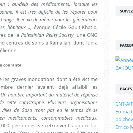
t : au-delà des médicaments, lorsque les
SUIVE
nne, il est très difficile de les réparer pour
hange. Il en va de même pour les générateurs
 les hôpitaux »
, évoque Cécile Gault-Khatib,
res de la
Palestinian Relief Society
, une ONG
nq centres de soins à Ramallah, dont l’un a
FACEB
élienne.
au courante
e les graves inondations dont a été victime
re dernier avaient déjà affaibli les
PAGES
 Un nombre important du matériel de réponse
 de cette catastrophe. Plusieurs organisations
CNT-AI
 villes de Gaza n’ont pas eu le temps de se
Emma Go
t en médicaments, consommables médicaux,
bolchev
000 personnes se retrouvent aujourd’hui
Errico 