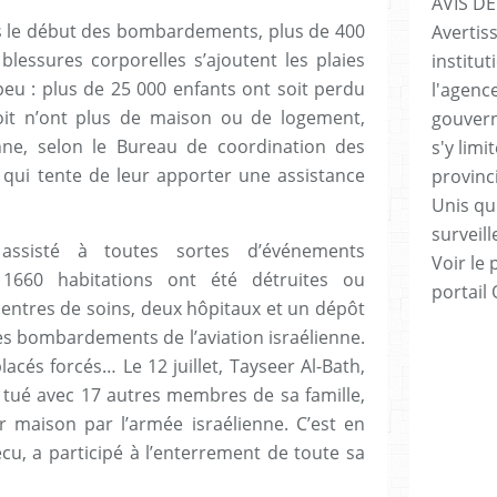
AVIS DE
is le début des bombardements, plus de 400
Avertis
blessures corporelles s’ajoutent les plaies
institut
eu : plus de 25 000 enfants ont soit perdu
l'agenc
oit n’ont plus de maison ou de logement,
gouvern
ienne, selon le Bureau de coordination des
s'y lim
, qui tente de leur apporter une assistance
provinc
Unis qui
surveill
ssisté à toutes sortes d’événements
Voir le 
1660 habitations ont été détruites ou
portail
ntres de soins, deux hôpitaux et un dépôt
es bombardements de l’aviation israélienne.
cés forcés… Le 12 juillet, Tayseer Al-Bath,
é tué avec 17 autres membres de sa famille,
maison par l’armée israélienne. C’est en
écu, a participé à l’enterrement de toute sa