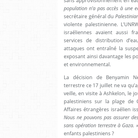
sans approvisionnement en eau
population n’a pas accès à une e
secrétaire général du
Palestinian
violente palestinienne. L’UN
israéliennes avaient aussi f
services de distribution d’ea
attaques ont entraîné la suspe
exposant ainsi davantage les po
et environnemental.
La décision de Benyamin Ne
terrestre ce 17 juillet ne va qu
veille, en visite à Ashkelon, l
palestiniens sur la plage de 
Affaires étrangères israélien is
Nous ne pouvons pas assurer des 
sans opération terrestre à Gaza. 
enfants palestiniens ?