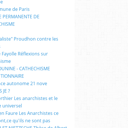
me
mune de Paris
SE PERMANENTE DE
CHISME
E
ialiste" Proudhon contre les
s
 Fayolle Réflexions sur
hisme
OUNINE - CATHECHISME
TIONNAIRE
ce autonome 21 nove
 JE ?
rthier Les anarchistes et le
e universel
en Faure Les Anarchistes ce
ont,ce qu'ils ne sont pas
 ET NIETZSCHE Thèse de Albert