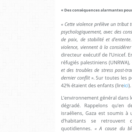
« Des conséquences alarmantes pour 
« Cette violence prélève un tribut 
psychologiquement, avec des cons
de paix, de stabilité et d’entent
violence, viennent à la considér
directeur exécutif de l’Unicef. 
réfugiés palestiniens (UNRWA),
et des troubles de stress post-t
dernier conflit »
. Sur toutes les 
42% étaient des enfants (lire
ici
).
L’environnement général dans l
dégradé. Rappelons qu’en 
israéliens, Gaza est soumis à 
d’habitants se retrouvent c
quotidiennes.
« A cause du blo