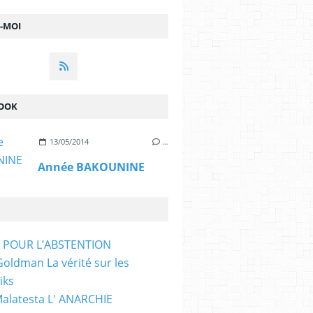
Z-MOI
OOK
13/05/2014
…
Année BAKOUNINE
T POUR L’ABSTENTION
ldman La vérité sur les
iks
Malatesta L' ANARCHIE