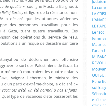
, selon l’Onu.
« Sur un territoire ou 90% de la
Judaïs
au de qualité »
, souligne Mustafa Barghouti,
La com
 Relief Society
et figure de la résistance non-
LA CRI
RWA a déclaré que les attaques aériennes
L’ANAR
rappé des personnes travaillant pour les
LE PAP
u à Gaza, tuant quatre travailleurs. Ces
Le "soc
nsion des opérations du service de l’eau,
femme
pulations à un risque de désastre sanitaire
Maurice
l'anarc
M. BAK
tanyahou de déclencher une offensive
REVOLU
’aggraver le sort des Palestiniens de Gaza. La
Mouvan
e jour même où mourraient les quatre enfants
QUI SUIS
Gaza, Avigdor Lieberman, le ministre des
René Be
su d’un parti d’extrême-droite, a déclaré :
«
suffrag
vacances d’été, un été normal à nos enfants,
Sébasti
»
Quel type de vacances d’été passeront les
qu'ils s
STIRNER