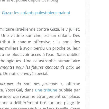
litaire israélienne contre Gaza, le 7 juillet,
. Une victime sur cinq est un enfant. Des
tribut à chaque offensive : ils sont des
des milliers à avoir perdu un proche ou leur
 à ne plus avoir accès à l’eau. Sans oublier
chologiques. Une catastrophe humanitaire
rmantes pour les futures chances de paix, de
nu. De notre envoyé spécial.
éoccuper du sort des gazaouis »
, affirme
ce, Yossi Gal, dans
une tribune
publiée par
surance qui résonne étrangement sur place.
ienne a délibérément tiré sur une plage de
aouis appartenant à la même famille. Cette