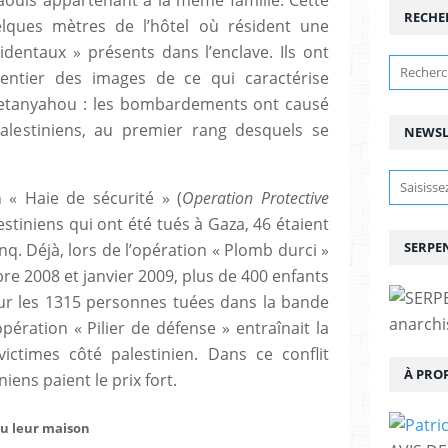
RECHE
elques mètres de l’hôtel où résident une
identaux » présents dans l’enclave. Ils ont
ntier des images de ce qui caractérise
Netanyahou : les bombardements ont causé
palestiniens, au premier rang desquels se
NEWSL
 « Haie de sécurité » (
Operation Protective
Palestiniens qui ont été tués à Gaza, 46 étaient
SERPEN
nq. Déjà, lors de l’opération « Plomb durci »
e 2008 et janvier 2009, plus de 400 enfants
sur les 1315 personnes tuées dans la bande
anarchis
ération « Pilier de défense » entraînait la
ctimes côté palestinien. Dans ce conflit
À PRO
iens paient le prix fort.
ou leur maison