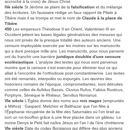
accroché à la croix) de Jésus Christ
IVe siècle
St Jérôme se plaint de la
falsification
et du mélange
des écritures. Un faussaire rédige un faux rapport de Pilate à
Tibère mais il se trompe et met le nom de
Claude à la place de
Tibère
.
450
Les empereurs Théodose II en Orient, Valentinien III en
Occident jettent les bases légales génératrices des mesures qui
nous ont privés de la presque totalité des auteurs anciens. Une
censure impitoyable exercée par les moines sur les manuscrits
qui a duré presque mille ans. Les manuscrits, pour nous parvenir
ont du franchir une barrière
juridique doublée d'une censure
ecclésiastique
. L'analyse des textes qui nous sont parvenus
montre que la censure s'est exercée pour éliminer tout ce qui
allait à l'encontre de l'orthodoxie post-constantinienne. Les textes
ont été remaniés, interpolés ou expurgés. Les œuvres des
historiens romains de l'époque, compromettantes, sont détruites
comme celles de Aufidus Bassis, Cluvius Rufus, Fabius Rusticus,
Porphyre, Sénèque le Rhéteur, Servilius Nonianus.
VIe siècle
L'Église donne des noms aux
rois mages
(empruntés
à Mithra) : Gaspard, Melchior et Balthazar que l'on fête à
l'Épiphanie récupérée de la fête des Saturnales où l'on tirait au
sort un roi-bouffon grâce à une fève placée dans un gâteau. Le
moine Denys le Petit fait naître Jésus en l'an I de l'ère chrétienne
VIe siècle
Date du codex Borgianus qui différe des plus anciens