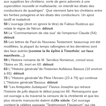
aux supplices les chrétiens, sorte de gens adonnés à une
superstition nouvelle et malfaisante
; on interdit les ébats des
conducteurs de quadriges". Que viennent faire les chrétiens entre
les herbes potagères et les ébats des conducteurs: Un ajout
tardif et maladroit.
50
L'ouvrage (dont on ignore le titre) de Fabius Rusticus qui
relate le règne de Néron:
détruit
54
Le "Commentarium de vita sua" de l'empereur Claude (54):
détruit
55
Les lettres de Paul du Nouveau Testament: beaucoup ont été
modifiées, la plupart du temps rallongées et les dernières sont
des faux avérés
(comme la IIe épître à Timothée: un faux
manifeste....)
59
L'Histoire romaine de M. Servilius Nonianus, consul sous
Tibère en 35, mort en 60:
détruit
63
L'"Histoire générale"de l'historien Aufiduius Bassus (10 environ
à 65):
détruit
75
L'"Histoire générale"de Pline l'Ancien (23 à 79) qui continue
L'"Histoire générale"Bassus:
détruit
93
"Les Antiquités Judaiques" Flavius Josephe qui retrace
l'histoire de juifs depuis le début jusqu'en 66. Remarquons que
cet ouvrage a du traversé la censure de la chrétienté et que les
plus récents manuscrits datent du
IXe siècle
. Cet ouvrage
contient le célèbre passage "Testimonium Flavianum" qui cite