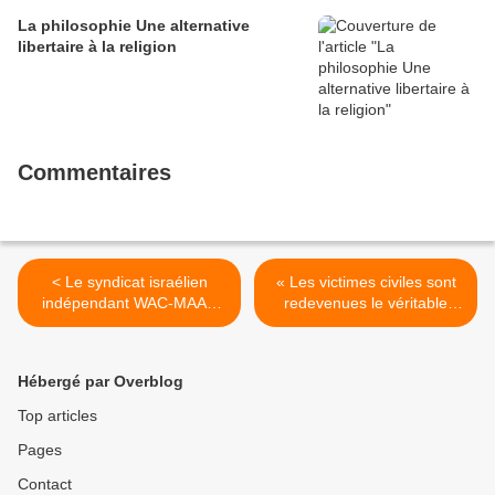
La philosophie Une alternative
libertaire à la religion
Commentaires
< Le syndicat israélien
« Les victimes civiles sont
indépendant WAC-MAAN
redevenues le véritable
déclare : Arrêtons la
objectif des guerres » >
troisième guerre contre
Gaza en 5 ans !
Hébergé par Overblog
Top articles
Pages
Contact