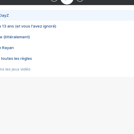
 DayZ
 a 13 ans (et vous l'avez ignoré)
e (littéralement)
im Rayan
 toutes les règles
s les jeux vidéo
us choquant de Rockstar ? - Le scandale BULLY
e plus moche de Steam
du RÊVE tourne au CAUCHEMAR
pendant 8 heures
it… à tort
umiliés par un jeu vidéo