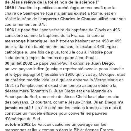
de Jésus relève de la foi et non de la science !
"
1969
L'Académie pontificale archéologique reconnaît que la
chaire de Saint-pierre (qui n'a jamais existé) à Rome, est en
réalité le trône de
l'empereur Charles le Chauve
utilisé pour son
couronnement en 875.
1996
Le pape fête l'anniversaire du baptême de Clovis en 496
considéré comme le baptême de la France. Encore un
mensonge historique
: les historiens hésitent entre 498 et 499
pour la date du baptême, en tout cas, ils excluent 496. Église
catholique a, une fois de plus, tordu le cou à l'histoire pour
l'adapter à l'emploi du temps du pape Jean-Paul II.
30 juillet 2002
Le pape Jean-Paul II canonise
Juan Diego
,
pauvre paysan indien (quoique représenté avec la peau blanche
et le type espagnol !) béatifié en 1990 qui vivait au Mexique, était
un chrétien modèle idéal et à qui est apparue la Vierge Marie en
1531 (à l'emplacement exact d'un temple aztèque dédié à la
déesse mère Tonantzin !). Juan Diego est une légende en
Amérique du Sud, une sorte de Jésus-Christ local plus proche
des paysans. Et pourtant, comme Jésus-Christ,
Juan Diego n'a
jamais existé !
Il a été créé par les moines franciscains mais il
constitue un modèle efficace pour convertir les pauvres
d'Amérique du Sud.
octobre 2002
Le Vatican cautionne un ouvrage sur les
mensonges et lieux commun dans la Bible: Agence France-