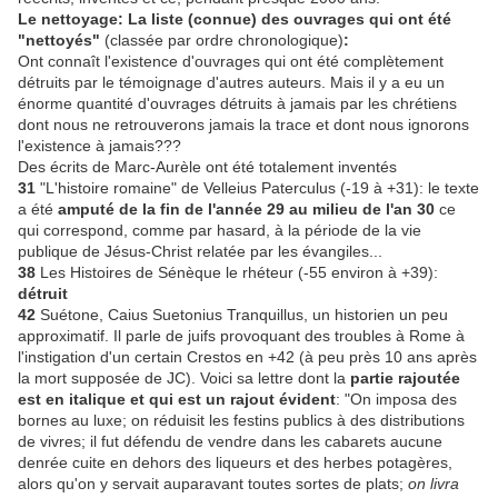
Le nettoyage: La liste (connue) des ouvrages qui ont été
"nettoyés"
(classée par ordre chronologique)
:
Ont connaît l'existence d'ouvrages qui ont été complètement
détruits par le témoignage d'autres auteurs. Mais il y a eu un
énorme quantité d'ouvrages détruits à jamais par les chrétiens
dont nous ne retrouverons jamais la trace et dont nous ignorons
l'existence à jamais???
Des écrits de Marc-Aurèle ont été totalement inventés
31
"L'histoire romaine" de Velleius Paterculus (-19 à +31): le texte
a été
amputé de la fin de l'année 29 au milieu de l'an 30
ce
qui correspond, comme par hasard, à la période de la vie
publique de Jésus-Christ relatée par les évangiles...
38
Les Histoires de Sénèque le rhéteur (-55 environ à +39):
détruit
42
Suétone, Caius Suetonius Tranquillus, un historien un peu
approximatif. Il parle de juifs provoquant des troubles à Rome à
l'instigation d'un certain Crestos en +42 (à peu près 10 ans après
la mort supposée de JC). Voici sa lettre dont la
partie rajoutée
est en italique et qui est un rajout évident
: "On imposa des
bornes au luxe; on réduisit les festins publics à des distributions
de vivres; il fut défendu de vendre dans les cabarets aucune
denrée cuite en dehors des liqueurs et des herbes potagères,
alors qu'on y servait auparavant toutes sortes de plats;
on livra