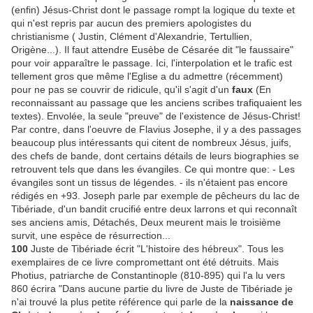
(enfin) Jésus-Christ dont le passage rompt la logique du texte et
qui n'est repris par aucun des premiers apologistes du
christianisme ( Justin, Clément d'Alexandrie, Tertullien,
Origène...). Il faut attendre Eusèbe de Césarée dit "le faussaire"
pour voir apparaître le passage. Ici, l'interpolation et le trafic est
tellement gros que même l'Eglise a du admettre (récemment)
pour ne pas se couvrir de ridicule, qu'il s'agit d'un
faux
(En
reconnaissant au passage que les anciens scribes trafiquaient les
textes). Envolée, la seule "preuve" de l'existence de Jésus-Christ!
Par contre, dans l'oeuvre de Flavius Josephe, il y a des passages
beaucoup plus intéressants qui citent de nombreux Jésus, juifs,
des chefs de bande, dont certains détails de leurs biographies se
retrouvent tels que dans les évangiles. Ce qui montre que: - Les
évangiles sont un tissus de légendes. - ils n'étaient pas encore
rédigés en +93. Joseph parle par exemple de pêcheurs du lac de
Tibériade, d'un bandit crucifié entre deux larrons et qui reconnaît
ses anciens amis, Détachés, Deux meurent mais le troisième
survit, une espèce de résurrection...
100
Juste de Tibériade écrit "L'histoire des hébreux". Tous les
exemplaires de ce livre compromettant ont été détruits. Mais
Photius, patriarche de Constantinople (810-895) qui l'a lu vers
860 écrira "Dans aucune partie du livre de Juste de Tibériade je
n'ai trouvé la plus petite référence qui parle de la
naissance de