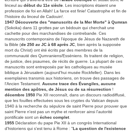
linceul au
début du 11e siècle
. Les inscriptions étaient une
profession de foi en Allah! La farce est finie! Catastrophe et fin de
l'histoire du linceul de Cadouin!.
1947 Découverte des "manuscrits de la Mer Morte" à Qumran
(Sokoka) dans 11 grottes par un bédouin qui cherchait une
cachette pour des marchandises de contrebande. Ces
manuscrits contemporains de l'époque de Jésus de Nazareth de
la Bible (
de 250 av JC à 68 après JC
, bien après la supposée
mort du Christ) ont été écrits par des membres de la
communauté des Qumraniens/Esséniens. Ils traitent de religion,
de justice, des psaumes, de récits de guerre. La plupart de ces
manuscrits sont entreposés par les catholiques au musée
biblique à Jérusalem (aujourd'hui musée Rockfeller). Dans les
exemplaires transmis aux historiens, on trouve des passages de
l'Ancien Testament.
Aucune trace des Évangiles, aucune
mention des apôtres, de Jésus ou de sa résurrection
!
décembre 1950
Pie XII reconnaît, dans un discours radiodiffusé,
que les fouilles effectuées sous les cryptes du Vatican depuis
1940 à la recherche du sépulcre de saint Pierre pour prouver que
saint Pierre n'est pas un mythe et renforcer ainsi l'autorité
pontificale sont un
échec complet
.
1955
Déclaration du pape Pie XII à un congrès International
d'historiens qui s'est tenu à Rome : "
La question de l'existence