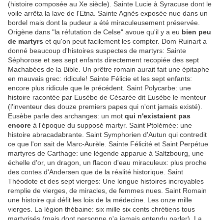
(histoire composée au Xe siècle). Sainte Lucie à Syracuse dont le
voile arrêta la lave de l'Etna. Sainte Agnès exposée nue dans un
bordel mais dont la pudeur a été miraculeusement préservée.
Origène dans "la réfutation de Celse" avoue qu'il y a eu
bien peu
de martyrs
et qu'on peut facilement les compter. Dom Ruinart a
donné beaucoup d'histoires suspectes de martyrs: Sainte
Séphorose et ses sept enfants directement recopiée des sept
Machabées de la Bible. Un prêtre romain aurait fait une épitaphe
en mauvais grec: ridicule! Sainte Félicie et les sept enfants:
encore plus ridicule que le précédent. Saint Polycarbe: une
histoire racontée par Eusèbe de Césarée dit Eusèbe le menteur
(l'inventeur des douze premiers papes qui n'ont jamais existé).
Eusèbe parle des archanges: un mot
qui n'existaient pas
encore
à l'époque du supposé martyr. Saint Ptolémée: une
histoire abracadabrante. Saint Symphorien d'Autun qui contredit
ce que l'on sait de Marc-Aurèle. Sainte Félicité et Saint Perpétue
martyres de Carthage: une légende apparue à Saltzbourg, une
échelle d'or, un dragon, un flacon d'eau miraculeux: plus proche
des contes d'Andersen que de la réalité historique. Saint
Théodote et des sept vierges: Une longue histoires incroyables
remplie de vierges, de miracles, de femmes nues. Saint Romain
une histoire qui défit les lois de la médecine. Les onze mille
vierges. La légion thébaine: six mille six cents chrétiens tous
martyrisés (mais dont personne n'a jamais entendu parler). La