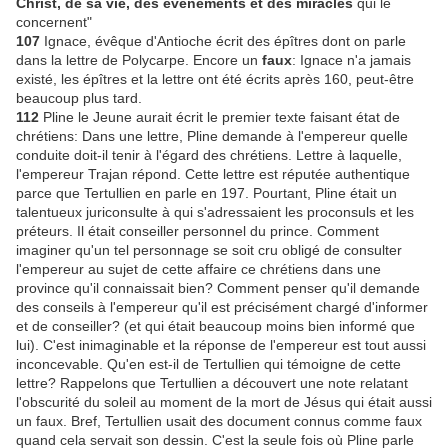
Christ, de sa vie, des événements et des miracles
qui le
concernent"
107
Ignace, évêque d'Antioche écrit des épîtres dont on parle
dans la lettre de Polycarpe. Encore un
faux
: Ignace n'a jamais
existé, les épîtres et la lettre ont été écrits après 160, peut-être
beaucoup plus tard.
112
Pline le Jeune aurait écrit le premier texte faisant état de
chrétiens: Dans une lettre, Pline demande à l'empereur quelle
conduite doit-il tenir à l'égard des chrétiens. Lettre à laquelle,
l'empereur Trajan répond. Cette lettre est réputée authentique
parce que Tertullien en parle en 197. Pourtant, Pline était un
talentueux juriconsulte à qui s'adressaient les proconsuls et les
préteurs. Il était conseiller personnel du prince. Comment
imaginer qu'un tel personnage se soit cru obligé de consulter
l'empereur au sujet de cette affaire ce chrétiens dans une
province qu'il connaissait bien? Comment penser qu'il demande
des conseils à l'empereur qu'il est précisément chargé d'informer
et de conseiller? (et qui était beaucoup moins bien informé que
lui). C'est inimaginable et la réponse de l'empereur est tout aussi
inconcevable. Qu'en est-il de Tertullien qui témoigne de cette
lettre? Rappelons que Tertullien a découvert une note relatant
l'obscurité du soleil au moment de la mort de Jésus qui était aussi
un faux. Bref, Tertullien usait des document connus comme faux
quand cela servait son dessin. C'est la seule fois où Pline parle