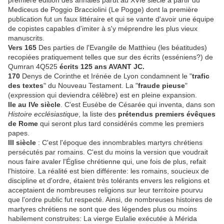
première édition des annales parut au XVIe siècle à partir du
Mediceus de Poggio Bracciolini (Le Pogge) dont la première
publication fut un faux littéraire et qui se vante d'avoir une équipe
de copistes capables d'imiter à s'y méprendre les plus vieux
manuscrits.
Vers 165
Des parties de l'Evangile de Matthieu (les béatitudes)
recopiées pratiquement telles que sur des écrits (esséniens?) de
Qumran 4Q525
écrits 125 ans AVANT JC.
170
Denys de Corinthe et Irénée de Lyon condamnent le "
trafic
des textes
" du Nouveau Testament. La "
fraude pieuse
"
(expression qui deviendra célèbre) est en pleine expansion.
IIe au IVe siècle
. C'est Eusèbe de Césarée qui inventa, dans son
Histoire ecclésiastique
, la liste des
prétendus premiers évêques
de Rome
qui seront plus tard considérés comme les premiers
papes.
III siècle
: C'est l'époque des innombrables martyrs chrétiens
persécutés par romains. C'est du moins la version que voudrait
nous faire avaler l'Église chrétienne qui, une fois de plus, refait
l'histoire. La réalité est bien différente: les romains, soucieux de
discipline et d'ordre, étaient très tolérants envers les religions et
acceptaient de nombreuses religions sur leur territoire pourvu
que l'ordre public fut respecté. Ainsi, de nombreuses histoires de
martyres chrétiens ne sont que des légendes plus ou moins
habilement construites: La vierge Eulalie exécutée à Mérida