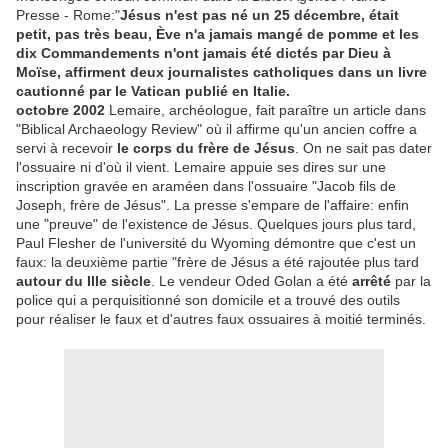
Presse - Rome:"
Jésus n'est pas né un 25 décembre, était
petit, pas très beau, Ève n'a jamais mangé de pomme et les
dix Commandements n'ont jamais été dictés par Dieu à
Moïse, affirment deux journalistes catholiques dans un livre
cautionné par le Vatican publié en Italie.
octobre 2002
Lemaire, archéologue, fait paraître un article dans
"Biblical Archaeology Review" où il affirme qu'un ancien coffre a
servi à recevoir
le corps du frère de Jésus
. On ne sait pas dater
l'ossuaire ni d'où il vient. Lemaire appuie ses dires sur une
inscription gravée en araméen dans l'ossuaire "Jacob fils de
Joseph, frère de Jésus". La presse s'empare de l'affaire: enfin
une "preuve" de l'existence de Jésus. Quelques jours plus tard,
Paul Flesher de l'université du Wyoming démontre que c'est un
faux: la deuxième partie "frère de Jésus a été rajoutée plus tard
autour du IIIe siècle
. Le vendeur Oded Golan a été
arrêté
par la
police qui a perquisitionné son domicile et a trouvé des outils
pour réaliser le faux et d'autres faux ossuaires à moitié terminés.