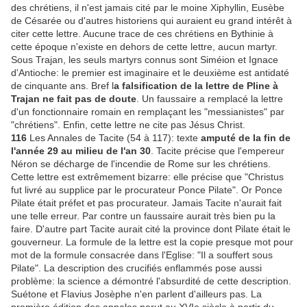
des chrétiens, il n'est jamais cité par le moine Xiphyllin, Eusèbe
de Césarée ou d'autres historiens qui auraient eu grand intérêt à
citer cette lettre. Aucune trace de ces chrétiens en Bythinie à
cette époque n'existe en dehors de cette lettre, aucun martyr.
Sous Trajan, les seuls martyrs connus sont Siméion et Ignace
d'Antioche: le premier est imaginaire et le deuxième est antidaté
de cinquante ans. Bref l
a falsification de la lettre de Pline à
Trajan ne fait pas de doute
. Un faussaire a remplacé la lettre
d'un fonctionnaire romain en remplaçant les "messianistes" par
"chrétiens". Enfin, cette lettre ne cite pas Jésus Christ.
116
Les Annales de Tacite (54 à 117): texte
amputé de la fin de
l'année 29 au milieu de l'an 30
. Tacite précise que l'empereur
Néron se décharge de l'incendie de Rome sur les chrétiens.
Cette lettre est extrêmement bizarre: elle précise que "Christus
fut livré au supplice par le procurateur Ponce Pilate". Or Ponce
Pilate était préfet et pas procurateur. Jamais Tacite n'aurait fait
une telle erreur. Par contre un faussaire aurait très bien pu la
faire. D'autre part Tacite aurait cité la province dont Pilate était le
gouverneur. La formule de la lettre est la copie presque mot pour
mot de la formule consacrée dans l'Eglise: "Il a souffert sous
Pilate". La description des crucifiés enflammés pose aussi
problème: la science a démontré l'absurdité de cette description.
Suétone et Flavius Josèphe n'en parlent d'ailleurs pas. La