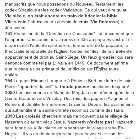
manuscrits que nous possédons du Nouveau Testament: les
codex Sinaïticus et les codex Vaticanus. Ce qui veut dire qu'au
VIe siècle, on était encore en train de bricoler la bible
...
VIIe siècle
Fabrication du chemin de croix (
Via Dolorosa
) à
Jérusalem.
751
Rédaction de la "Donation de Constantin" : un document que
l'empereur Constantin aurait remis en 335 au pape Sylvestre 1er
et qui établit l'autorité spirituelle et temporelle de la papauté, la
théocratie temporelle de l'Église: toutes les "îles" de la chrétienté
appartiennent de droit au Saint-Siège.
Un faux grossier
qui sera
dénoncé comme tel par L. Valla en 1440. Ce document affirme
que le pape a une primauté de juridiction sur l'Église toute
entière.
754
Le pape Etienne II apporte à Pépin le Bref une lettre de saint
Pierre "apportée du ciel": la
fraude pieuse
fonctionne toujours!
1050
Les ossements de Marie de Magdala sont déménagés de la
Sainte-Beaume vers Vézelay. Des rois, des papes d'Avignon et
Rome ont identifié formellement la sainte. Depuis, les parchemins
qui authentifient la sainte ont été reconnus comme des
faux
.
1090 Les croisés
cherchent mais ne trouvent pas le village de
Nazareth où aurait vécu Jésus.
Nazareth n'existe pas!
Nazareth
sera fondé au XIIIe. siècle en rebaptisant le village arabe En-
Naçira... Il y a un doute aujourd'hui pour savoir si ce sont les