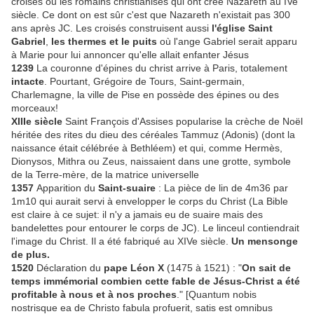
croisés ou les romains christianisés qui ont créé Nazareth au IVe
siècle. Ce dont on est sûr c'est que Nazareth n'existait pas 300
ans après JC. Les croisés construisent aussi
l'église Saint
Gabriel
,
les thermes et le puits
où l'ange Gabriel serait apparu
à Marie pour lui annoncer qu'elle allait enfanter Jésus
1239
La couronne d'épines du christ arrive à Paris, totalement
intacte
. Pourtant, Grégoire de Tours, Saint-germain,
Charlemagne, la ville de Pise en possède des épines ou des
morceaux!
XIIIe siècle
Saint François d'Assises popularise la crèche de Noël
héritée des rites du dieu des céréales Tammuz (Adonis) (dont la
naissance était célébrée à Bethléem) et qui, comme Hermès,
Dionysos, Mithra ou Zeus, naissaient dans une grotte, symbole
de la Terre-mère, de la matrice universelle
1357
Apparition du
Saint-suaire
: La pièce de lin de 4m36 par
1m10 qui aurait servi à envelopper le corps du Christ (La Bible
est claire à ce sujet: il n'y a jamais eu de suaire mais des
bandelettes pour entourer le corps de JC). Le linceul contiendrait
l'image du Christ. Il a été fabriqué au XIVe siècle.
Un mensonge
de plus.
1520
Déclaration du
pape Léon X
(1475 à 1521) : "
On sait de
temps immémorial combien cette fable de Jésus-Christ a été
profitable à nous et à nos proches
." [Quantum nobis
nostrisque ea de Christo fabula profuerit, satis est omnibus