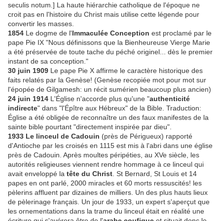
seculis notum.] La haute hiérarchie catholique de l'époque ne
croit pas en l'histoire du Christ mais utilise cette légende pour
convertir les masses.
1854
Le dogme de l'
Immaculée Conception
est proclamé par le
pape Pie IX "Nous définissons que la Bienheureuse Vierge Marie
a été préservée de toute tache du péché originel... dès le premier
instant de sa conception."
30 juin 1909
Le pape Pie X affirme le caractère historique des
faits relatés par la Genèse! (Genèse recopiée mot pour mot sur
l'épopée de Gilgamesh: un récit sumérien beaucoup plus ancien)
24 juin 1914
L'Église n'accorde plus qu'une "
authenticité
indirecte
" dans "l'Épître aux Hébreux" de la Bible. Traduction:
Église a été obligée de reconnaître un des faux manifestes de la
sainte bible pourtant "directement inspirée par dieu".
1933 Le linceul de Cadouin
(près de Périgueux) rapporté
d'Antioche par les croisés en 1115 est mis à l'abri dans une église
près de Cadouin. Après moultes péripéties, au XVe siècle, les
autorités religieuses viennent rendre hommage à ce linceul qui
avait enveloppé la
tête du Christ
. St Bernard, St Louis et 14
papes en ont parlé, 2000 miracles et 60 morts ressuscités! les
pèlerins affluent par dizaines de milliers. Un des plus hauts lieux
de pèlerinage français. Un jour de 1933, un expert s'aperçut que
les ornementations dans la trame du linceul était en réalité une
écriture qui s'avérera être de l'
arabe coufique
et situait donc le