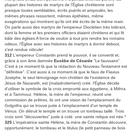
plupart des histoires de martyrs de l'Église chrétienne sont
presque toutes semblables, écrits puérils et ampoulés, les
mêmes phrases ressortent, mêmes épithètes, même
exagérations qui montrent qu'ils ont été écrits de la même main.
On parle aussi des martyrs de l'empereur Dioclétien très tolérant,
dont la femme et les premiers officiers étaient chrétiens et qui fit
bâtir des églises A force de vouloir à tout prix rendre les romains
odieux, l'Église avec ses histoires de martyrs à dormir debout,
s'est rendue ridicule!
312
L'empereur Constantin prend le pouvoir, il se convertit et,
grâce à son âme damnée
Eusèbe de Césarée
"Le faussaire".
C'est à ce moment-là que la rédaction du Nouveau Testament est
"définitive". C'est aussi à ce moment-là que le faux de Flavius
Josèphe, le seul témoignage non-chrétien de l'existence de
Jésus de Nazareth, est (maladroitement) créé. l'Église décide
d'utiliser le symbole de la croix emprunté aux égyptiens, à Mithra
et à Tammouz. Hélène, la mère de l'empereur, réunit une
commission de prêtres, ils ont une vision de l'emplacement du
Golgotha qui se trouve juste à l'emplacement d'un temple de
Vénus. On détruit le temple et on trouve un tombeau taillé. Trois
croix sont "découvertes" juste à coté: une sainte relique est née.*
325
L'impératrice sainte Hélène, la mère de Constantin découvre,
opportunément, le tombeau et le titulus (le petit panneau de bois